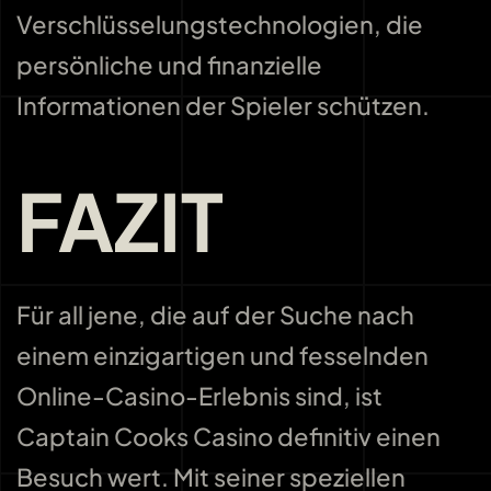
Verschlüsselungstechnologien, die
persönliche und finanzielle
Informationen der Spieler schützen.
FAZIT
Für all jene, die auf der Suche nach
einem einzigartigen und fesselnden
Online-Casino-Erlebnis sind, ist
Captain Cooks Casino definitiv einen
Besuch wert. Mit seiner speziellen