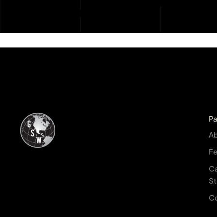
THE IMPORTANCE OF LICENSING AND
REGULATION AT BOHO CASINO
P
A
Fe
C
St
C