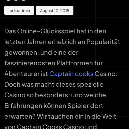
radioadmin
August 10, 2015
Das Online-Glücksspiel hat in den
letzten Jahren erheblich an Popularität
gewonnen, und eine der
faszinierendsten Plattformen für
Abenteurer ist
Captain cooks
Casino.
Doch was macht dieses spezielle
Casino so besonders, und welche
Erfahrungen können Spieler dort
erwarten? Wir tauchen ein in die Welt
von Captain Cooks Casino und