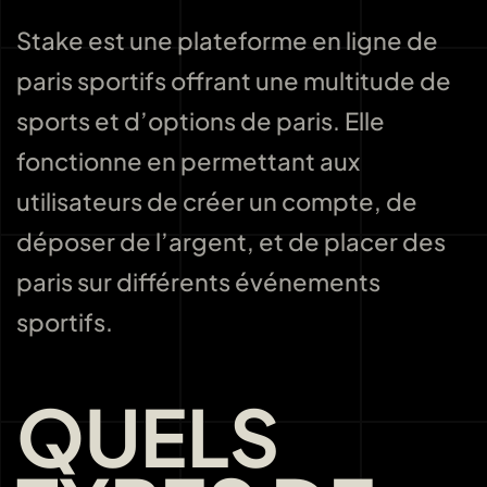
Stake est une plateforme en ligne de
paris sportifs offrant une multitude de
sports et d’options de paris. Elle
fonctionne en permettant aux
utilisateurs de créer un compte, de
déposer de l’argent, et de placer des
paris sur différents événements
sportifs.
QUELS