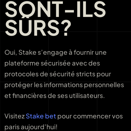
SONT-ILS
SÛRS?
Oui, Stake s’engage à fournir une
plateforme sécurisée avec des
protocoles de sécurité stricts pour
protéger les informations personnelles
et financières de ses utilisateurs.
Visitez
Stake bet
pour commencer vos
paris aujourd’hui!