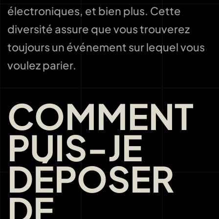
électroniques, et bien plus. Cette
diversité assure que vous trouverez
toujours un événement sur lequel vous
voulez parier.
COMMENT
PUIS-JE
DÉPOSER
DE