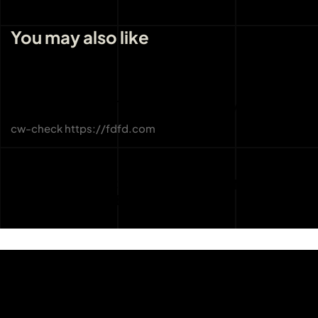
You may also like
3 weeks ago
Uncategorized
CW-CHECK-HTTPS://FDFD.COM/
cw-check https://fdfd.com
4 weeks ago
Uncategorized
THE IMPORTANCE OF LICENSING AND
REGULATION AT BOHO CASINO