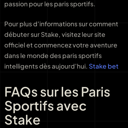
passion pour les paris sportifs.
Pour plus d’informations sur comment
débuter sur Stake, visitez leur site
officiel et commencez votre aventure
dans le monde des paris sportifs
intelligents dès aujourd’hui.
Stake bet
FAQs sur les Paris
Sportifs avec
Stake