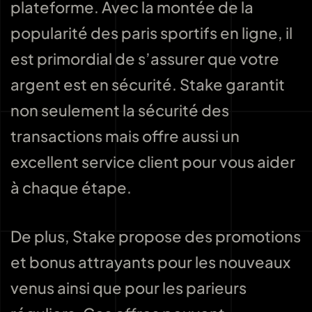
plateforme. Avec la montée de la
popularité des paris sportifs en ligne, il
est primordial de s’assurer que votre
argent est en sécurité. Stake garantit
non seulement la sécurité des
transactions mais offre aussi un
excellent service client pour vous aider
à chaque étape.
De plus, Stake propose des promotions
et bonus attrayants pour les nouveaux
venus ainsi que pour les parieurs