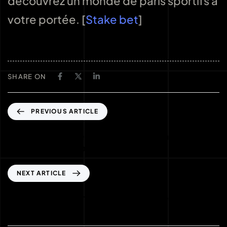
découvrez un monde de paris sportifs à
votre portée. [
Stake bet
]
SHARE ON
PREVIOUS ARTICLE
Come Accedere e Giocare al Casinò GoldBet:
Una Guida Completa
NEXT ARTICLE
Strategies to Enhance Your Experience at
Woah99 Casino