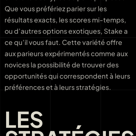
Que vous préfériez parier sur les
résultats exacts, les scores mi-temps,
ou d’autres options exotiques, Stake a
ce qu’il vous faut. Cette variété offre
aux parieurs expérimentés comme aux
novices la possibilité de trouver des
opportunités qui correspondent à leurs
préférences et à leurs stratégies.
LES