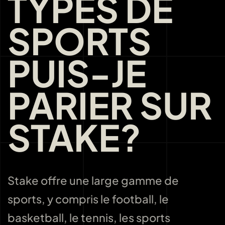
TYPES DE
SPORTS
PUIS-JE
PARIER SUR
STAKE?
Stake offre une large gamme de
sports, y compris le football, le
basketball, le tennis, les sports