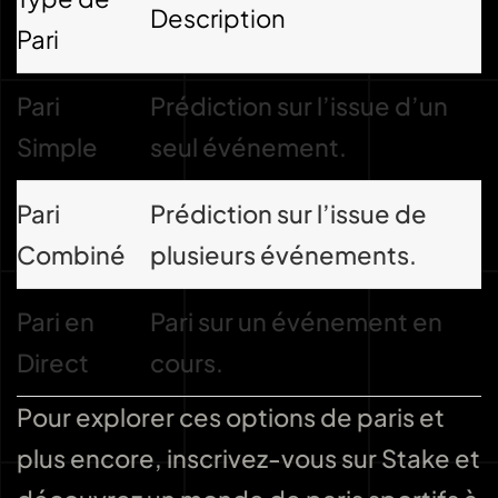
Description
Pari
Pari
Prédiction sur l’issue d’un
Simple
seul événement.
Pari
Prédiction sur l’issue de
Combiné
plusieurs événements.
Pari en
Pari sur un événement en
Direct
cours.
Pour explorer ces options de paris et
plus encore, inscrivez-vous sur Stake et