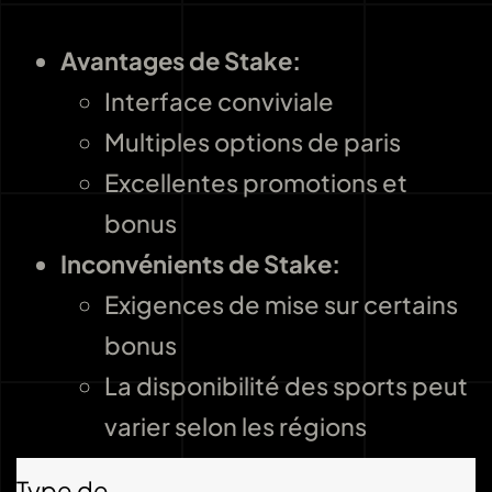
Avantages de Stake:
Interface conviviale
Multiples options de paris
Excellentes promotions et
bonus
Inconvénients de Stake:
Exigences de mise sur certains
bonus
La disponibilité des sports peut
varier selon les régions
Type de