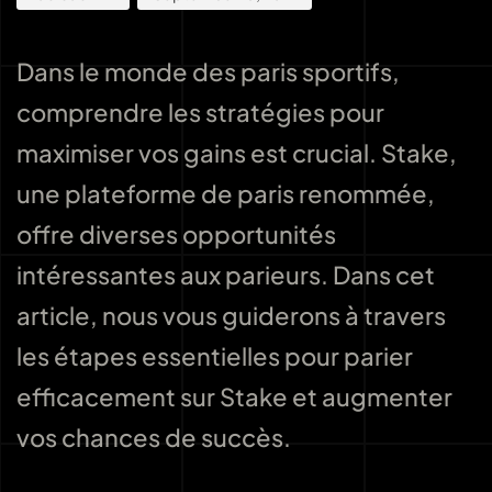
Dans le monde des paris sportifs,
comprendre les stratégies pour
maximiser vos gains est crucial. Stake,
une plateforme de paris renommée,
offre diverses opportunités
intéressantes aux parieurs. Dans cet
article, nous vous guiderons à travers
les étapes essentielles pour parier
efficacement sur Stake et augmenter
vos chances de succès.