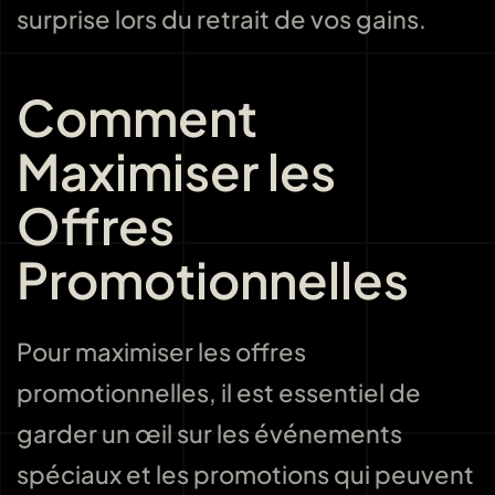
surprise lors du retrait de vos gains.
Comment
Maximiser les
Offres
Promotionnelles
Pour maximiser les offres
promotionnelles, il est essentiel de
garder un œil sur les événements
spéciaux et les promotions qui peuvent