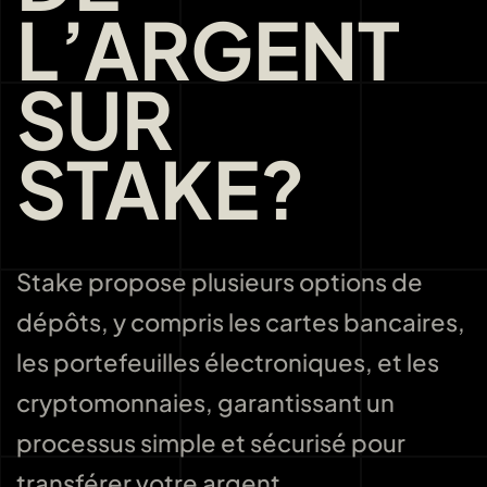
L’ARGENT
SUR
STAKE?
Stake propose plusieurs options de
dépôts, y compris les cartes bancaires,
les portefeuilles électroniques, et les
cryptomonnaies, garantissant un
processus simple et sécurisé pour
transférer votre argent.