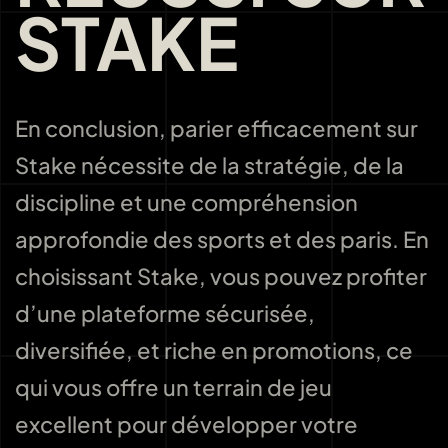
STAKE
En conclusion, parier efficacement sur
Stake nécessite de la stratégie, de la
discipline et une compréhension
approfondie des sports et des paris. En
choisissant Stake, vous pouvez profiter
d’une plateforme sécurisée,
diversifiée, et riche en promotions, ce
qui vous offre un terrain de jeu
excellent pour développer votre