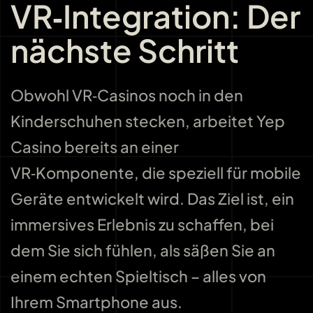
VR‑Integration: Der
nächste Schritt
Obwohl VR‑Casinos noch in den
Kinderschuhen stecken, arbeitet Yep
Casino bereits an einer
VR‑Komponente, die speziell für mobile
Geräte entwickelt wird. Das Ziel ist, ein
immersives Erlebnis zu schaffen, bei
dem Sie sich fühlen, als säßen Sie an
einem echten Spieltisch – alles von
Ihrem Smartphone aus.