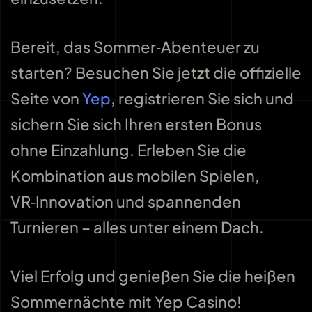
Bereit, das Sommer‑Abenteuer zu
starten? Besuchen Sie jetzt die offizielle
Seite von
Yep
, registrieren Sie sich und
sichern Sie sich Ihren ersten Bonus
ohne Einzahlung. Erleben Sie die
Kombination aus mobilen Spielen,
VR‑Innovation und spannenden
Turnieren – alles unter einem Dach.
Viel Erfolg und genießen Sie die heißen
Sommernächte mit Yep Casino!