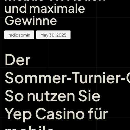
und maximale
Gewinne
radioadmin
May 30, 2025
Der
Sommer‑Turnier‑
So nutzen Sie
Yep Casino für