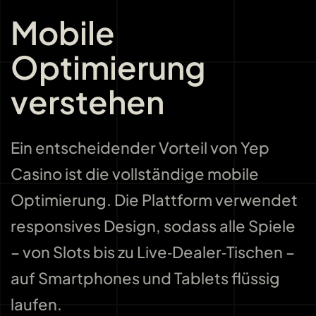
Mobile
Optimierung
verstehen
Ein entscheidender Vorteil von Yep
Casino ist die vollständige mobile
Optimierung. Die Plattform verwendet
responsives Design, sodass alle Spiele
– von Slots bis zu Live‑Dealer‑Tischen –
auf Smartphones und Tablets flüssig
laufen.