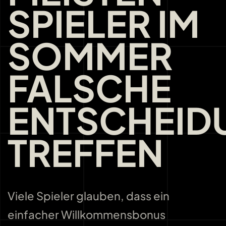
SPIELER IM
SOMMER
FALSCHE
ENTSCHEID
TREFFEN
Viele Spieler glauben, dass ein
einfacher Willkommensbonus