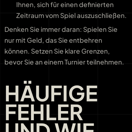
Ihnen, sich für einen definierten
Zeitraum vom Spiel auszuschließen.
Denken Sie immer daran: Spielen Sie
nur mit Geld, das Sie entbehren
können. Setzen Sie klare Grenzen,
bevor Sie an einem Turnier teilnehmen.
HÄUFIGE
FEHLER
UND WIE