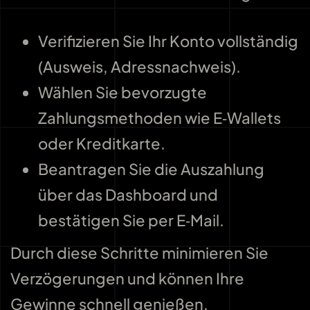
Verifizieren Sie Ihr Konto vollständig
(Ausweis, Adressnachweis).
Wählen Sie bevorzugte
Zahlungsmethoden wie E‑Wallets
oder Kreditkarte.
Beantragen Sie die Auszahlung
über das Dashboard und
bestätigen Sie per E‑Mail.
Durch diese Schritte minimieren Sie
Verzögerungen und können Ihre
Gewinne schnell genießen.