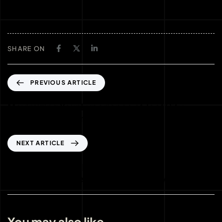
SHARE ON
PREVIOUS ARTICLE
Maximizing Your Experience at JeetCity
Casino: A Comprehensive Guide
NEXT ARTICLE
Kansino Casino: Hoe een slimme
ontwerpfilosofie jouw spelplezier vergroot
You may also like