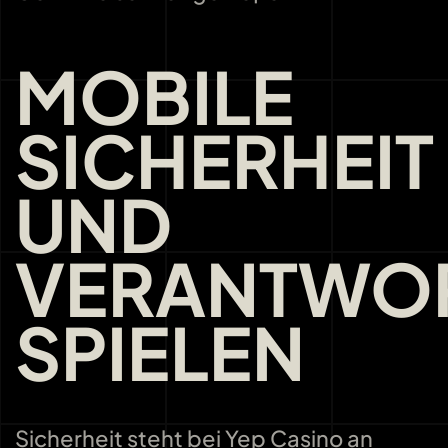
MOBILE
SICHERHEIT
UND
VERANTWO
SPIELEN
Sicherheit steht bei Yep Casino an