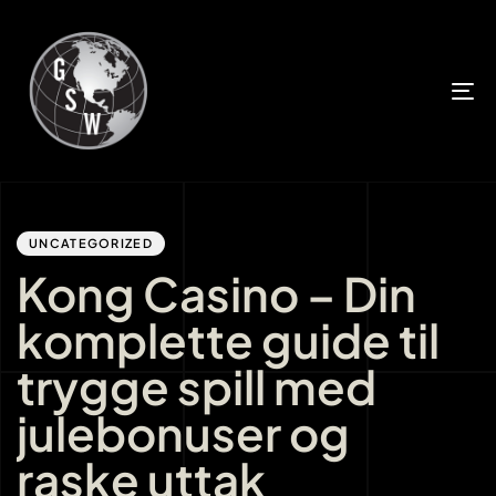
T
n
Author
Published
PUBLISHED
IN:
on:
UNCATEGORIZED
Kong Casino – Din
komplette guide til
trygge spill med
julebonuser og
raske uttak