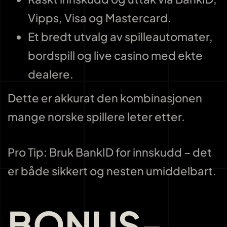
Vipps, Visa og Mastercard.
Et bredt utvalg av spilleautomater,
bordspill og live casino med ekte
dealere.
Dette er akkurat den kombinasjonen
mange norske spillere leter etter.
Pro Tip: Bruk BankID for innskudd – det
er både sikkert og nesten umiddelbart.
BONUS-