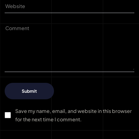
Save my name, email, and website in this browser
for the next time I comment.