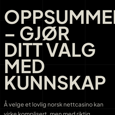
OPPSUMME
– GJØR
DITT VALG
MED
KUNNSKAP
Å velge et lovlig norsk nettcasino kan
virke komplisert, men med riktig