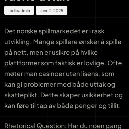
radioadmin
June 2, 2025
Det norske spillmarkedet er i rask
utvikling. Mange spillere ønsker å spille
på nett, men er usikre på hvilke
plattformer som faktisk er lovlige. Ofte
møter man casinoer uten lisens, som
kan gi problemer med både uttak og
skatteplikt. Dette skaper usikkerhet og
kan føre til tap av både penger og tillit.
Rhetorical Question: Har du noen gang