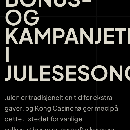
OG
KAMPANJET
I
JULESESON
Julen er tradisjonelt en tid for ekstra
gaver, og Kong Casino følger med på
dette. I stedet for vanlige
velkomstbonuser, som ofte kommer