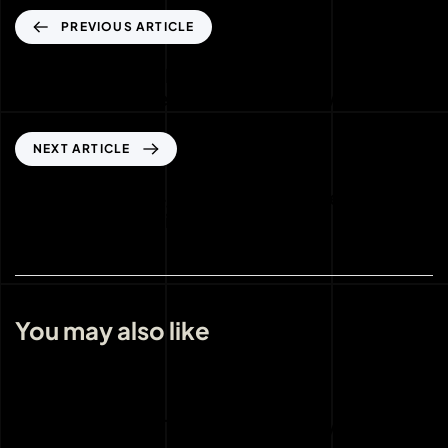
PREVIOUS ARTICLE
Kansino Casino: Hoe een slimme
ontwerpfilosofie jouw spelplezier vergroot
NEXT ARTICLE
Virtual Sports 24/7: la Nuova Frontiera delle
Scommesse Online con Bonus Esclusivi per il
Nuovo Anno
You may also like
3 weeks ago
Uncategorized
CW-CHECK-HTTPS://FDFD.COM/