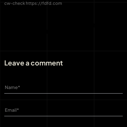
cw-check https://fdfd.com
3 weeks ago
Uncategorized
THE IMPORTANCE OF LICENSING AND
REGULATION AT BOHO CASINO
Leave a comment