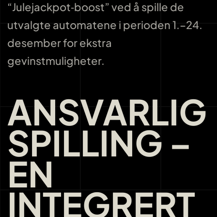
“Julejackpot‑boost” ved å spille de
utvalgte automatene i perioden 1.–24.
desember for ekstra
gevinstmuligheter.
ANSVARLIG
SPILLING –
EN
INTEGRERT