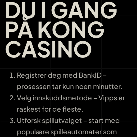
DU I GANG
PÅ KONG
CASINO
Registrer deg med BankID –
prosessen tar kun noen minutter.
Velg innskuddsmetode – Vipps er
raskest for de fleste.
Utforsk spillutvalget – start med
populære spilleautomater som