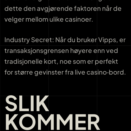
dette den avgjørende faktoren når de
velger mellom ulike casinoer.
Industry Secret: Når du bruker Vipps, er
transaksjonsgrensen høyere enn ved
tradisjonelle kort, noe som er perfekt
for større gevinster fra live casino‑bord.
SLIK
KOMMER