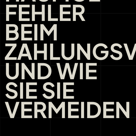
FEHLER
BEIM
ZAHLUNGS
UND WIE
SIE SIE
VERMEIDEN