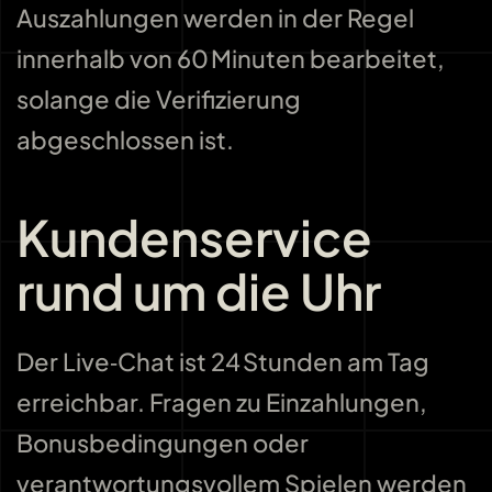
Auszahlungen werden in der Regel
innerhalb von 60 Minuten bearbeitet,
solange die Verifizierung
abgeschlossen ist.
Kundenservice
rund um die Uhr
Der Live‑Chat ist 24 Stunden am Tag
erreichbar. Fragen zu Einzahlungen,
Bonusbedingungen oder
verantwortungsvollem Spielen werden