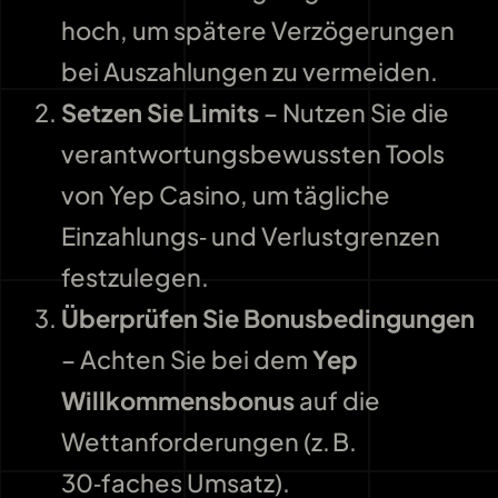
hoch, um spätere Verzögerungen
bei Auszahlungen zu vermeiden.
Setzen Sie Limits
– Nutzen Sie die
verantwortungsbewussten Tools
von Yep Casino, um tägliche
Einzahlungs‑ und Verlustgrenzen
festzulegen.
Überprüfen Sie Bonusbedingungen
– Achten Sie bei dem
Yep
Willkommensbonus
auf die
Wettanforderungen (z. B.
30‑faches Umsatz).