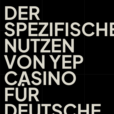
DER
SPEZIFISCH
NUTZEN
VON YEP
CASINO
FÜR
DEUTSCHE