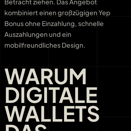
Betracht ziehen. Das Angebot
kombiniert einen großzügigen Yep
Bonus ohne Einzahlung, schnelle
Auszahlungen und ein
mobilfreundliches Design.
WARUM
DIGITALE
WALLETS