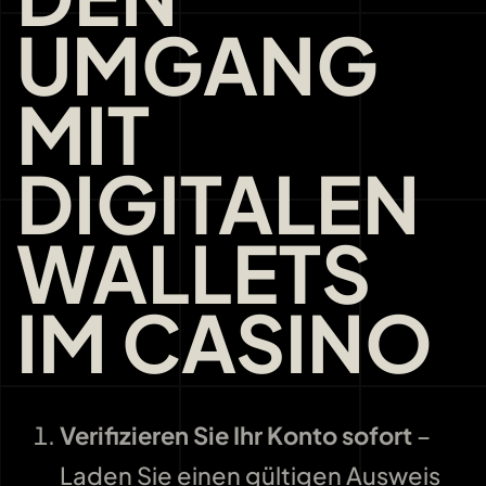
UMGANG
MIT
DIGITALEN
WALLETS
IM CASINO
Verifizieren Sie Ihr Konto sofort
–
Laden Sie einen gültigen Ausweis