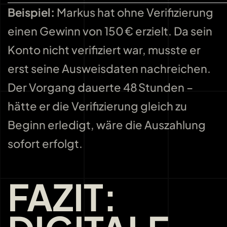
Beispiel:
Markus hat ohne Verifizierung
einen Gewinn von 150 € erzielt. Da sein
Konto nicht verifiziert war, musste er
erst seine Ausweisdaten nachreichen.
Der Vorgang dauerte 48 Stunden –
hätte er die Verifizierung gleich zu
Beginn erledigt, wäre die Auszahlung
sofort erfolgt.
FAZIT: