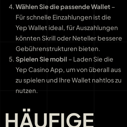
Wählen Sie die passende Wallet
–
Für schnelle Einzahlungen ist die
Yep Wallet ideal, für Auszahlungen
könnten Skrill oder Neteller bessere
Gebührenstrukturen bieten.
Spielen Sie mobil
– Laden Sie die
Yep Casino App, um von überall aus
zu spielen und Ihre Wallet nahtlos zu
nutzen.
HÄUFIGE