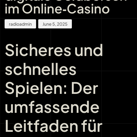
im Online‑Casino
radioadmin
June 5, 2025
Sicheres und
schnelles
Spielen: Der
umfassende
Leitfaden für