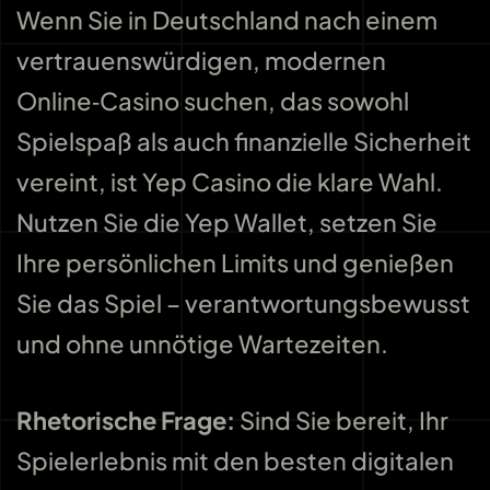
Wenn Sie in Deutschland nach einem
vertrauenswürdigen, modernen
Online‑Casino suchen, das sowohl
Spielspaß als auch finanzielle Sicherheit
vereint, ist Yep Casino die klare Wahl.
Nutzen Sie die Yep Wallet, setzen Sie
Ihre persönlichen Limits und genießen
Sie das Spiel – verantwortungsbewusst
und ohne unnötige Wartezeiten.
Rhetorische Frage:
Sind Sie bereit, Ihr
Spielerlebnis mit den besten digitalen