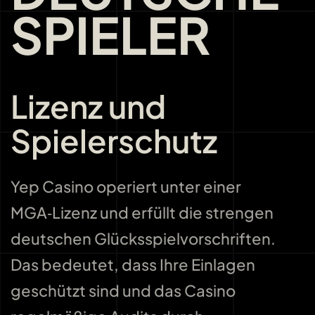
SPIELER
Lizenz und
Spielerschutz
Yep Casino operiert unter einer
MGA‑Lizenz und erfüllt die strengen
deutschen Glücksspielvorschriften.
Das bedeutet, dass Ihre Einlagen
geschützt sind und das Casino