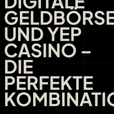
DIGITALE
GELDBÖRS
UND YEP
CASINO –
DIE
PERFEKTE
KOMBINATI