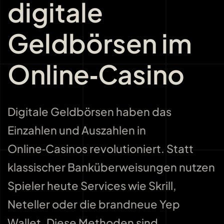
digitale
Geldbörsen im
Online‑Casino
Digitale Geldbörsen haben das
Einzahlen und Auszahlen in
Online‑Casinos revolutioniert. Statt
klassischer Banküberweisungen nutzen
Spieler heute Services wie Skrill,
Neteller oder die brandneue Yep
Wallet. Diese Methoden sind