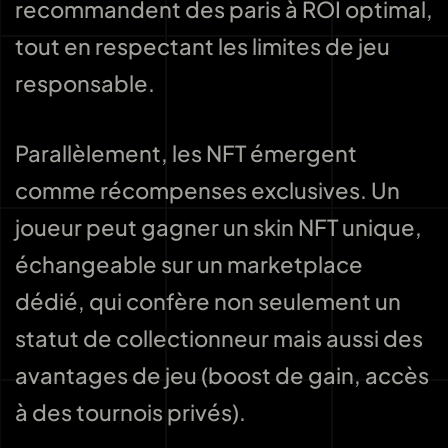
recommandent des paris à ROI optimal,
tout en respectant les limites de jeu
responsable.
Parallèlement, les NFT émergent
comme récompenses exclusives. Un
joueur peut gagner un skin NFT unique,
échangeable sur un marketplace
dédié, qui confère non seulement un
statut de collectionneur mais aussi des
avantages de jeu (boost de gain, accès
à des tournois privés).