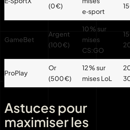
E‑SportX
mises
(0 €)
15
e‑sport
10 % sur
Argent
15
GameBet
mises
(100 €)
2
CS:GO
Or
12 % sur
20
ProPlay
(500 €)
mises LoL
3
Astuces pour
maximiser les