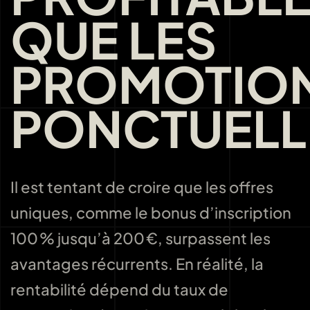
QUE LES
PROMOTIO
PONCTUELL
Il est tentant de croire que les offres
uniques, comme le bonus d’inscription
100 % jusqu’à 200 €, surpassent les
avantages récurrents. En réalité, la
rentabilité dépend du taux de