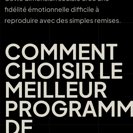
fidélité émotionnelle difficile à
reproduire avec des simples remises.
COMMENT
CHOISIR LE
MEILLEUR
PROGRAMM
DE