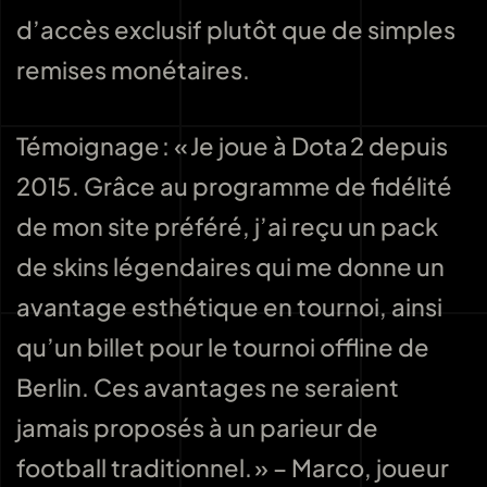
d’accès exclusif plutôt que de simples
remises monétaires.
Témoignage : « Je joue à Dota 2 depuis
2015. Grâce au programme de fidélité
de mon site préféré, j’ai reçu un pack
de skins légendaires qui me donne un
avantage esthétique en tournoi, ainsi
qu’un billet pour le tournoi offline de
Berlin. Ces avantages ne seraient
jamais proposés à un parieur de
football traditionnel. » – Marco, joueur