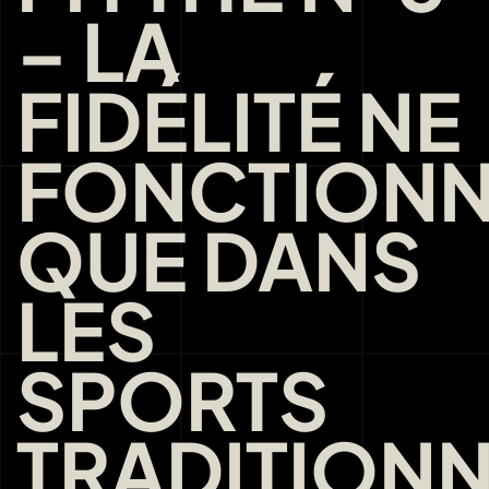
– LA
FIDÉLITÉ NE
FONCTION
QUE DANS
LES
SPORTS
TRADITION