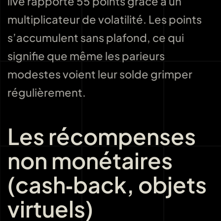
live rapporte 55 points grâce à un
multiplicateur de volatilité. Les points
s’accumulent sans plafond, ce qui
signifie que même les parieurs
modestes voient leur solde grimper
régulièrement.
Les récompenses
non monétaires
(cash‑back, objets
virtuels)