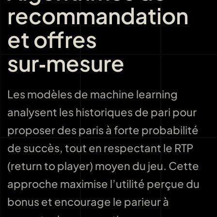
recommandation
et offres
sur‑mesure
Les modèles de machine learning
analysent les historiques de pari pour
proposer des paris à forte probabilité
de succès, tout en respectant le RTP
(return to player) moyen du jeu. Cette
approche maximise l’utilité perçue du
bonus et encourage le parieur à