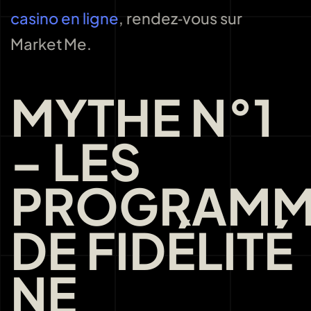
casino en ligne
, rendez‑vous sur
Market Me.
MYTHE N°1
– LES
PROGRAMM
DE FIDÉLITÉ
NE