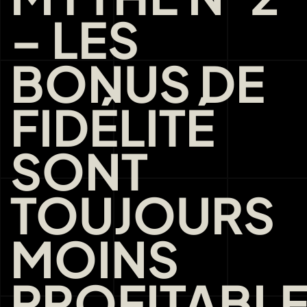
– LES
BONUS DE
FIDÉLITÉ
SONT
TOUJOURS
MOINS
PROFITABL