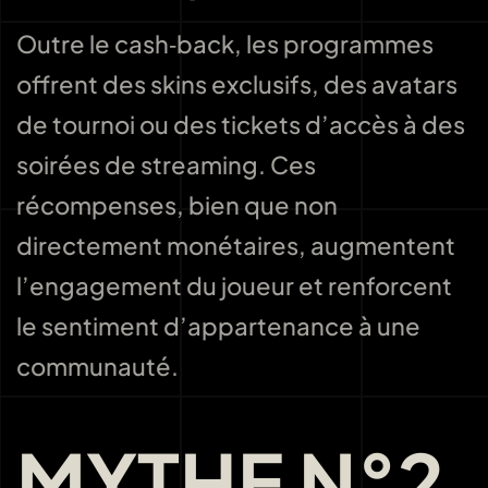
Outre le cash‑back, les programmes
offrent des skins exclusifs, des avatars
de tournoi ou des tickets d’accès à des
soirées de streaming. Ces
récompenses, bien que non
directement monétaires, augmentent
l’engagement du joueur et renforcent
le sentiment d’appartenance à une
communauté.
MYTHE N°2