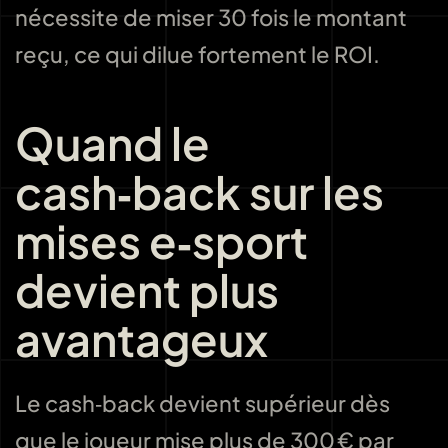
nécessite de miser 30 fois le montant
reçu, ce qui dilue fortement le ROI.
Quand le
cash‑back sur les
mises e‑sport
devient plus
avantageux
Le cash‑back devient supérieur dès
que le joueur mise plus de 300 € par