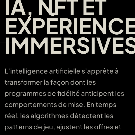
IA, NFT ET
EXPÉRIENC
IMMERSIVE
L’intelligence artificielle s’apprête à
transformer la façon dont les
programmes de fidélité anticipent les
comportements de mise. En temps
réel, les algorithmes détectent les
patterns de jeu, ajustent les offres et