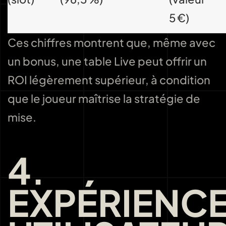
5 €)
Ces chiffres montrent que, même avec
un bonus, une table Live peut offrir un
ROI légèrement supérieur, à condition
que le joueur maîtrise la stratégie de
mise.
4.
EXPÉRIENC