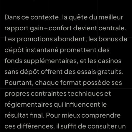
Dans ce contexte, la quête du meilleur
rapport gain + confort devient centrale.
Les promotions abondent, les bonus de
dépôt instantané promettent des
fonds supplémentaires, et les casinos
sans dépôt offrent des essais gratuits.
Pourtant, chaque format possède ses
propres contraintes techniques et
réglementaires qui influencent le
résultat final. Pour mieux comprendre
ces différences, il suffit de consulter un