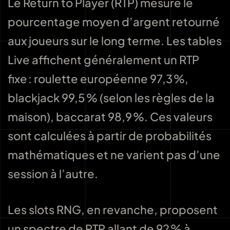
Le Return to Player (RTP) mesure le
pourcentage moyen d’argent retourné
aux joueurs sur le long terme. Les tables
Live affichent généralement un RTP
fixe : roulette européenne 97,3 %,
blackjack 99,5 % (selon les règles de la
maison), baccarat 98,9 %. Ces valeurs
sont calculées à partir de probabilités
mathématiques et ne varient pas d’une
session à l’autre.
Les slots RNG, en revanche, proposent
un spectre de RTP allant de 92 % à