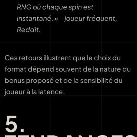
RNG où chaque spin est
instantané. » – joueur fréquent,
Reddit.
Ces retours illustrent que le choix du
format dépend souvent de la nature du
bonus proposé et de la sensibilité du
joueur à la latence.
5.