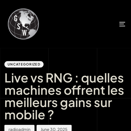
T
n
Author
Published
PUBLISHED
IN:
on:
UNCATEGORIZED
Live vs RNG : quelles
machines offrent les
meilleurs gains sur
mobile ?
radioadmin
June 30, 2025