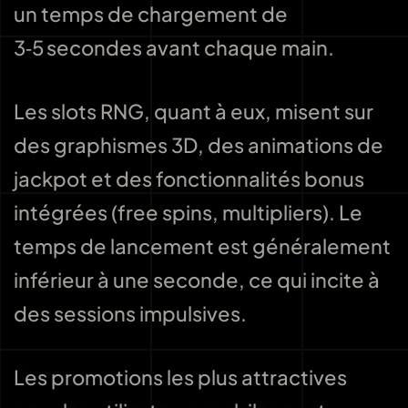
un temps de chargement de
3‑5 secondes avant chaque main.
Les slots RNG, quant à eux, misent sur
des graphismes 3D, des animations de
jackpot et des fonctionnalités bonus
intégrées (free spins, multipliers). Le
temps de lancement est généralement
inférieur à une seconde, ce qui incite à
des sessions impulsives.
Les promotions les plus attractives