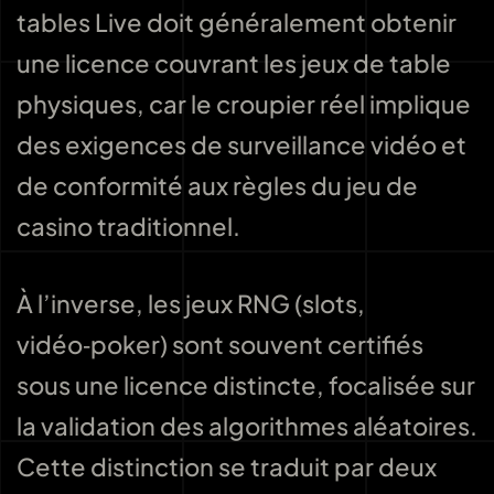
tables Live doit généralement obtenir
une licence couvrant les jeux de table
physiques, car le croupier réel implique
des exigences de surveillance vidéo et
de conformité aux règles du jeu de
casino traditionnel.
À l’inverse, les jeux RNG (slots,
vidéo‑poker) sont souvent certifiés
sous une licence distincte, focalisée sur
la validation des algorithmes aléatoires.
Cette distinction se traduit par deux