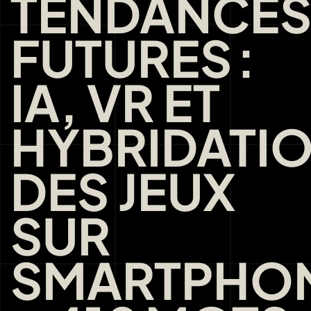
TENDANCE
FUTURES :
IA, VR ET
HYBRIDATI
DES JEUX
SUR
SMARTPHO