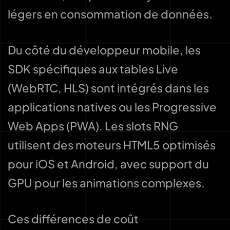
légers en consommation de données.
Du côté du développeur mobile, les
SDK spécifiques aux tables Live
(WebRTC, HLS) sont intégrés dans les
applications natives ou les Progressive
Web Apps (PWA). Les slots RNG
utilisent des moteurs HTML5 optimisés
pour iOS et Android, avec support du
GPU pour les animations complexes.
Ces différences de coût