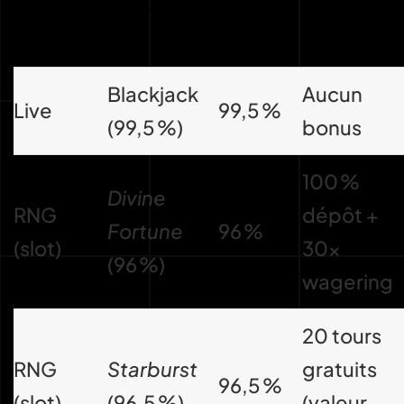
RTP DE
BONUS
FORMAT
JEU TYPE
BASE
APPLIQUÉ
Blackjack
Aucun
Live
99,5 %
(99,5 %)
bonus
100 %
Divine
RNG
dépôt +
Fortune
96 %
(slot)
30x
(96 %)
wagering
20 tours
RNG
Starburst
gratuits
96,5 %
(slot)
(96,5 %)
(valeur