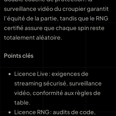
surveillance vidéo du croupier garantit
l’équité de la partie, tandis que le RNG
certifié assure que chaque spin reste
totalement aléatoire.
Points clés
Licence Live : exigences de
streaming sécurisé, surveillance
vidéo, conformité aux règles de
table.
Licence RNG : audits de code,