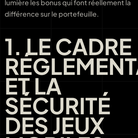
lumière les bonus qui font réellement la
différence sur le portefeuille.
1. LE CADRE
RÉGLEMENT
ET LA
SÉCURITÉ
DES JEUX