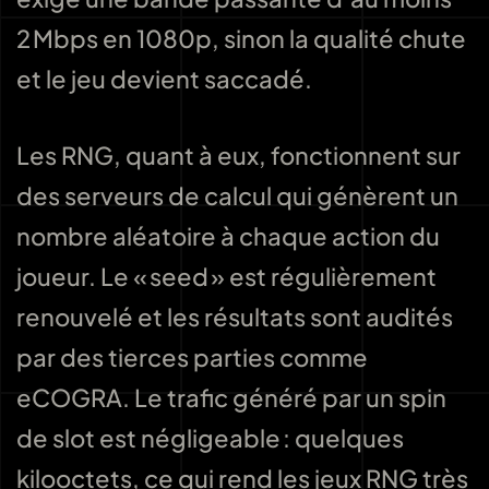
2 Mbps en 1080p, sinon la qualité chute
et le jeu devient saccadé.
Les RNG, quant à eux, fonctionnent sur
des serveurs de calcul qui génèrent un
nombre aléatoire à chaque action du
joueur. Le « seed » est régulièrement
renouvelé et les résultats sont audités
par des tierces parties comme
eCOGRA. Le trafic généré par un spin
de slot est négligeable : quelques
kilooctets, ce qui rend les jeux RNG très