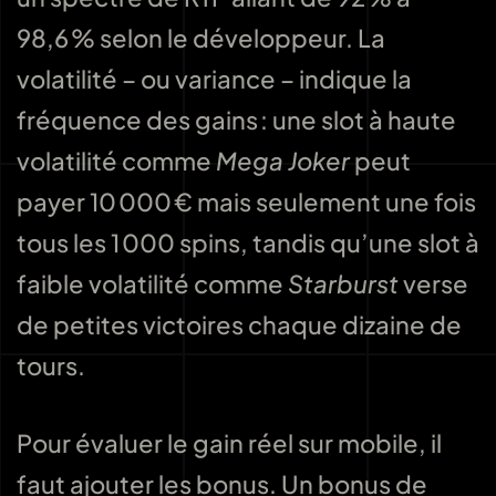
98,6 % selon le développeur. La
volatilité – ou variance – indique la
fréquence des gains : une slot à haute
volatilité comme
Mega Joker
peut
payer 10 000 € mais seulement une fois
tous les 1 000 spins, tandis qu’une slot à
faible volatilité comme
Starburst
verse
de petites victoires chaque dizaine de
tours.
Pour évaluer le gain réel sur mobile, il
faut ajouter les bonus. Un bonus de