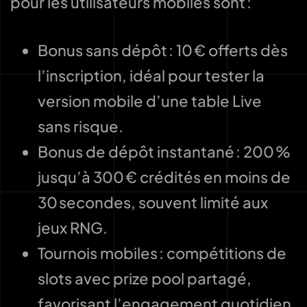
pour les utilisateurs mobiles sont :
Bonus sans dépôt : 10 € offerts dès
l’inscription, idéal pour tester la
version mobile d’une table Live
sans risque.
Bonus de dépôt instantané : 200 %
jusqu’à 300 € crédités en moins de
30 secondes, souvent limité aux
jeux RNG.
Tournois mobiles : compétitions de
slots avec prize pool partagé,
favorisant l’engagement quotidien.