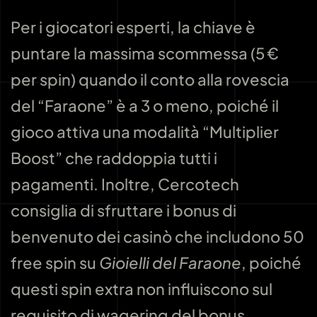
Per i giocatori esperti, la chiave è
puntare la massima scommessa (5 €
per spin) quando il conto alla rovescia
del “Faraone” è a 3 o meno, poiché il
gioco attiva una modalità “Multiplier
Boost” che raddoppia tutti i
pagamenti. Inoltre, Cercotech
consiglia di sfruttare i bonus di
benvenuto dei casinò che includono 50
free spin su
Gioielli del Faraone
, poiché
questi spin extra non influiscono sul
requisito di wagering del bonus