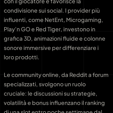
con il giocatore e favorisce la
condivisione sui social. I provider più
influenti, come NetEnt, Microgaming,
Play’n GO e Red Tiger, investono in
grafica 3D, animazioni fluide e colonne
sonore immersive per differenziare i
loro prodotti.
Le community online, da Reddit a forum
specializzati, svolgono un ruolo
cruciale: le discussioni su strategie,
volatilità e bonus influenzano il ranking
di una slot entro poche settimane dal