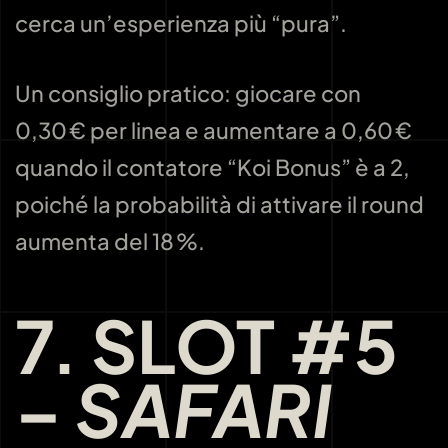
cerca un’esperienza più “pura”.
Un consiglio pratico: giocare con
0,30 € per linea e aumentare a 0,60 €
quando il contatore “Koi Bonus” è a 2,
poiché la probabilità di attivare il round
aumenta del 18 %.
7. SLOT #5
–
SAFARI