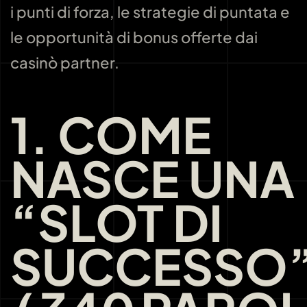
i punti di forza, le strategie di puntata e
le opportunità di bonus offerte dai
casinò partner.
1. COME
NASCE UNA
“SLOT DI
SUCCESSO”