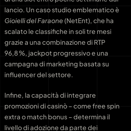
lancio. Un caso studio emblematico è
Gioielli del Faraone
(NetEnt), che ha
scalato le classifiche in soli tre mesi
grazie a una combinazione di RTP
96,8 %, jackpot progressivo e una
campagna di marketing basata su
influencer del settore.
Infine, la capacità di integrare
promozioni di casinò – come free spin
extra o match bonus – determina il
livello di adozione da parte dei