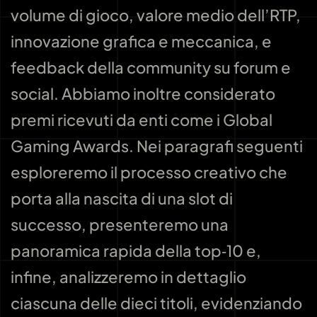
volume di gioco, valore medio dell’RTP,
innovazione grafica e meccanica, e
feedback della community su forum e
social. Abbiamo inoltre considerato
premi ricevuti da enti come i Global
Gaming Awards. Nei paragrafi seguenti
esploreremo il processo creativo che
porta alla nascita di una slot di
successo, presenteremo una
panoramica rapida della top‑10 e,
infine, analizzeremo in dettaglio
ciascuna delle dieci titoli, evidenziando