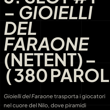
–
GIOIELLI
DEL
FARAONE
(NETENT) –
( 380 PAROL
Gioielli del Faraone
trasporta i giocatori
nel cuore del Nilo, dove piramidi