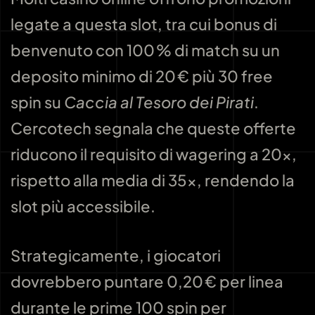
legate a questa slot, tra cui bonus di
benvenuto con 100 % di match su un
deposito minimo di 20 € più 30 free
spin su
Caccia al Tesoro dei Pirati
.
Cercotech segnala che queste offerte
riducono il requisito di wagering a 20x,
rispetto alla media di 35x, rendendo la
slot più accessibile.
Strategicamente, i giocatori
dovrebbero puntare 0,20 € per linea
durante le prime 100 spin per