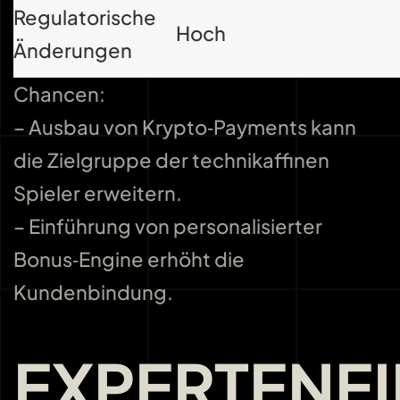
Regulatorische
Hoch
Änderungen
Chancen:
– Ausbau von Krypto‑Payments kann
die Zielgruppe der technikaffinen
Spieler erweitern.
– Einführung von personalisierter
Bonus‑Engine erhöht die
Kundenbindung.
EXPERTENE