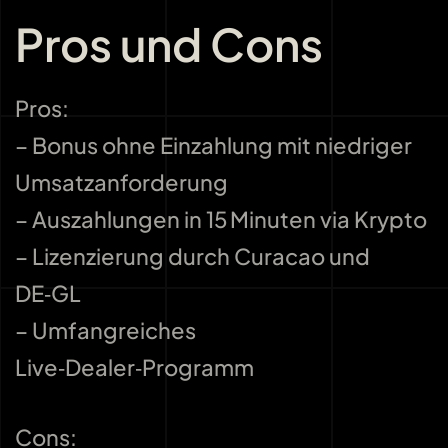
Pros und Cons
Pros:
– Bonus ohne Einzahlung mit niedriger
Umsatzanforderung
– Auszahlungen in 15 Minuten via Krypto
– Lizenzierung durch Curacao und
DE‑GL
– Umfangreiches
Live‑Dealer‑Programm
Cons: