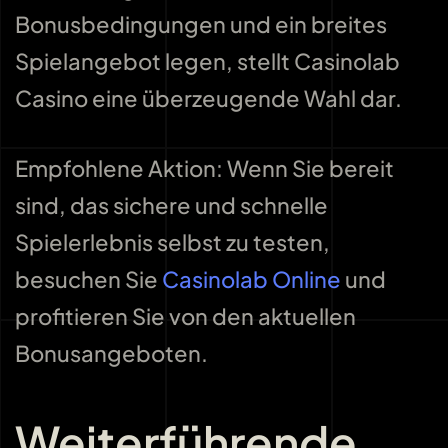
Bonusbedingungen und ein breites
Spielangebot legen, stellt Casinolab
Casino eine überzeugende Wahl dar.
Empfohlene Aktion: Wenn Sie bereit
sind, das sichere und schnelle
Spielerlebnis selbst zu testen,
besuchen Sie
Casinolab Online
und
profitieren Sie von den aktuellen
Bonusangeboten.
Weiterführende