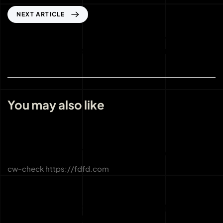
NEXT ARTICLE
Guide complet : Maximisez vos bonus de Noël
sur les sites de jeux en ligne grâce aux niveaux
VIP
You may also like
3 weeks ago
Uncategorized
CW-CHECK-HTTPS://FDFD.COM/
cw-check https://fdfd.com
4 weeks ago
Uncategorized
THE IMPORTANCE OF LICENSING AND
REGULATION AT BOHO CASINO