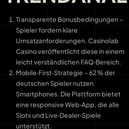
Transparente Bonusbedingungen –
Spieler fordern klare
Umsatzanforderungen. Casinolab
Casino veröffentlicht diese in einem
leicht verständlichen FAQ‑Bereich.
Mobile‑First‑Strategie – 62 % der
deutschen Spieler nutzen
Smartphones. Die Plattform bietet
eine responsive Web‑App, die alle
Slots und Live‑Dealer‑Spiele
unterstützt.