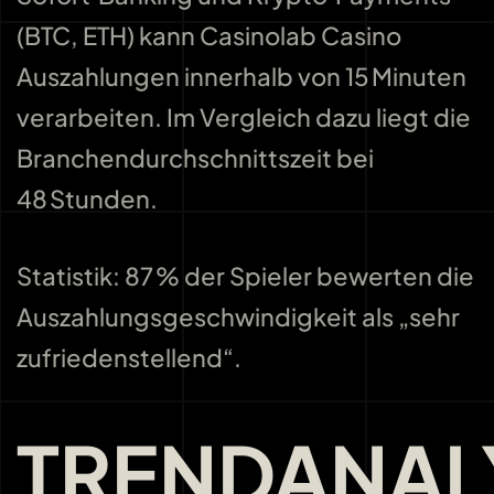
(BTC, ETH) kann Casinolab Casino
Auszahlungen innerhalb von 15 Minuten
verarbeiten. Im Vergleich dazu liegt die
Branchendurchschnittszeit bei
48 Stunden.
Statistik: 87 % der Spieler bewerten die
Auszahlungsgeschwindigkeit als „sehr
zufriedenstellend“.
TRENDANAL