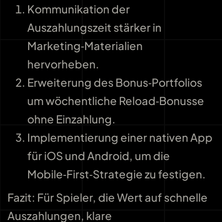
Kommunikation der
Auszahlungszeit stärker in
Marketing‑Materialien
hervorheben.
Erweiterung des Bonus‑Portfolios
um wöchentliche Reload‑Bonusse
ohne Einzahlung.
Implementierung einer nativen App
für iOS und Android, um die
Mobile‑First‑Strategie zu festigen.
Fazit: Für Spieler, die Wert auf schnelle
Auszahlungen, klare