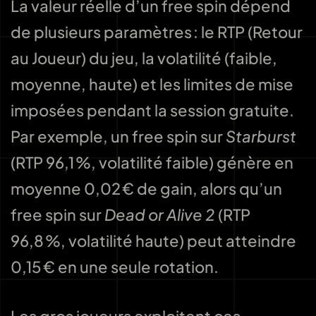
La valeur réelle d’un free spin dépend
de plusieurs paramètres : le RTP (Retour
au Joueur) du jeu, la volatilité (faible,
moyenne, haute) et les limites de mise
imposées pendant la session gratuite.
Par exemple, un free spin sur
Starburst
(RTP 96,1 %, volatilité faible) génère en
moyenne 0,02 € de gain, alors qu’un
free spin sur
Dead or Alive 2
(RTP
96,8 %, volatilité haute) peut atteindre
0,15 € en une seule rotation.