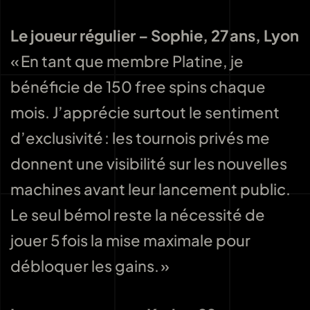
Le joueur régulier – Sophie, 27 ans, Lyon
« En tant que membre Platine, je
bénéficie de 150 free spins chaque
mois. J’apprécie surtout le sentiment
d’exclusivité : les tournois privés me
donnent une visibilité sur les nouvelles
machines avant leur lancement public.
Le seul bémol reste la nécessité de
jouer 5 fois la mise maximale pour
débloquer les gains. »