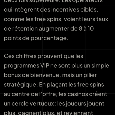
qui intègrent des incentives ciblés,
comme les free spins, voient leurs taux
de rétention augmenter de 8 à 10
points de pourcentage.
Ces chiffres prouvent que les
programmes VIP ne sont plus un simple
bonus de bienvenue, mais un pilier
stratégique. En plaçant les free spins
au centre de l’offre, les casinos créent
un cercle vertueux : les joueurs jouent
plus, gagnent plus, et reviennent