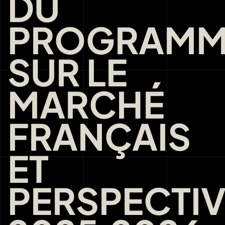
DU
PROGRAMM
SUR LE
MARCHÉ
FRANÇAIS
ET
PERSPECTI