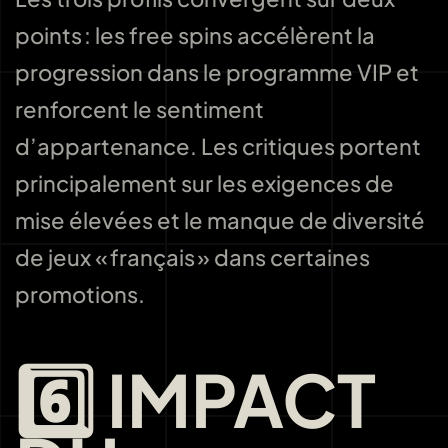
points : les free spins accélèrent la
progression dans le programme VIP et
renforcent le sentiment
d’appartenance. Les critiques portent
principalement sur les exigences de
mise élevées et le manque de diversité
de jeux « français » dans certaines
promotions.
6️⃣ IMPACT