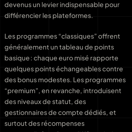
devenus un levier indispensable pour
différencier les plateformes.
Les programmes “classiques” offrent
généralement un tableau de points
basique : chaque euro misé rapporte
quelques points échangeables contre
des bonus modestes. Les programmes
“premium”, en revanche, introduisent
des niveaux de statut, des
gestionnaires de compte dédiés, et
surtout des récompenses