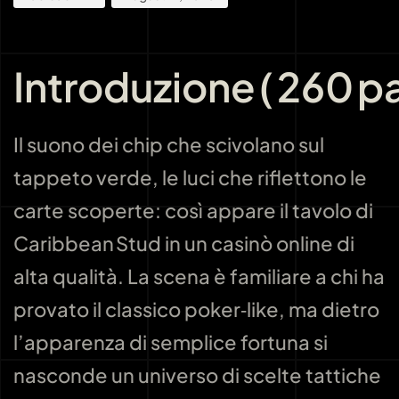
Introduzione ( 260 pa
Il suono dei chip che scivolano sul
tappeto verde, le luci che riflettono le
carte scoperte: così appare il tavolo di
Caribbean Stud in un casinò online di
alta qualità. La scena è familiare a chi ha
provato il classico poker‑like, ma dietro
l’apparenza di semplice fortuna si
nasconde un universo di scelte tattiche