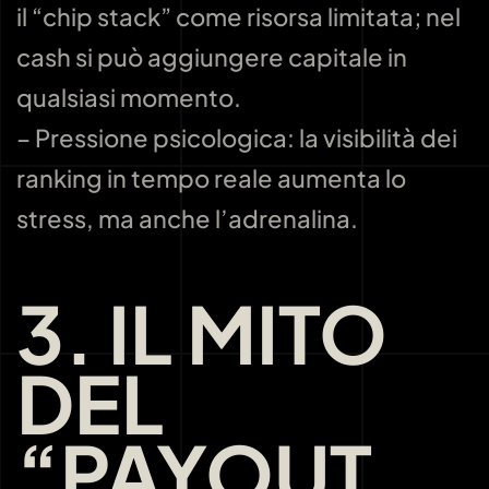
il “chip stack” come risorsa limitata; nel
cash si può aggiungere capitale in
qualsiasi momento.
– Pressione psicologica: la visibilità dei
ranking in tempo reale aumenta lo
stress, ma anche l’adrenalina.
3. IL MITO
DEL
“PAYOUT