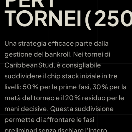
TORNEI ( 25
Una strategia efficace parte dalla
gestione del bankroll. Nei tornei di
Caribbean Stud, è consigliabile
suddividere il chip stack iniziale in tre
livelli: 50 % per le prime fasi, 30 % per la
metà del torneo e il 20 % residuo per le
mani decisive. Questa suddivisione
permette di affrontare le fasi
preliminari senza rischiare l’intero