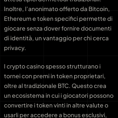
Inoltre, l’anonimato offerto da Bitcoin,
Ethereum e token specifici permette di
giocare senza dover fornire documenti
di identità, un vantaggio per chi cerca
privacy.
I crypto casino spesso strutturano i
tornei con premi in token proprietari,
oltre al tradizionale BTC. Questo crea
un ecosistema in cui i giocatori possono
convertire i token vinti in altre valute o
usarli per accedere a bonus esclusivi,