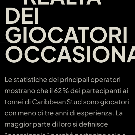
DEI
GIOCATORI
OCCASIONALI
Le statistiche dei principali operatori
mostrano che il 62 % dei partecipanti ai
tornei di Caribbean Stud sono giocatori
con meno di tre anni di esperienza. La
maggior parte di loro si definisce