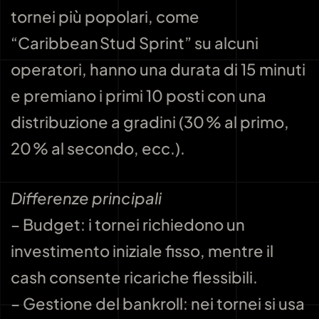
tornei più popolari, come
“Caribbean Stud Sprint” su alcuni
operatori, hanno una durata di 15 minuti
e premiano i primi 10 posti con una
distribuzione a gradini (30 % al primo,
20 % al secondo, ecc.).
Differenze principali
– Budget: i tornei richiedono un
investimento iniziale fisso, mentre il
cash consente ricariche flessibili.
– Gestione del bankroll: nei tornei si usa