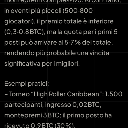
in eventi più piccoli (500‑800
giocatori), il premio totale è inferiore
(0,3‑0,8 BTC), ma la quota per i primi 5
posti può arrivare al 5‑7 % del totale,
rendendo più probabile una vincita
significativa per i migliori.
Esempi pratici:
– Torneo “High Roller Caribbean”: 1.500
partecipanti, ingresso 0,02 BTC,
montepremi 3 BTC; il primo posto ha
ricevuto 0,9 BTC (30 %).