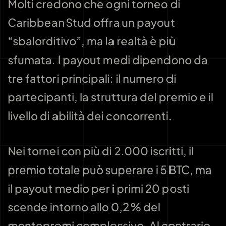
Molti credono che ogni torneo di
Caribbean Stud offra un payout
“sbalorditivo”, ma la realtà è più
sfumata. I payout medi dipendono da
tre fattori principali: il numero di
partecipanti, la struttura del premio e il
livello di abilità dei concorrenti.
Nei tornei con più di 2.000 iscritti, il
premio totale può superare i 5 BTC, ma
il payout medio per i primi 20 posti
scende intorno allo 0,2 % del
montepremi complessivo. Al contrario,