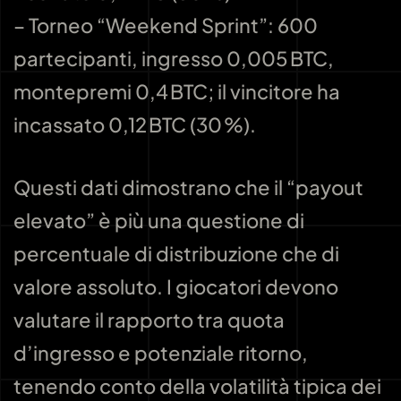
– Torneo “Weekend Sprint”: 600
partecipanti, ingresso 0,005 BTC,
montepremi 0,4 BTC; il vincitore ha
incassato 0,12 BTC (30 %).
Questi dati dimostrano che il “payout
elevato” è più una questione di
percentuale di distribuzione che di
valore assoluto. I giocatori devono
valutare il rapporto tra quota
d’ingresso e potenziale ritorno,
tenendo conto della volatilità tipica dei