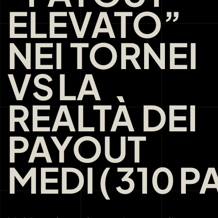
ELEVATO”
NEI TORNEI
VS LA
REALTÀ DEI
PAYOUT
MEDI ( 310 P