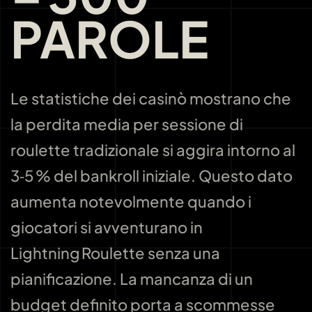
PAROLE
Le statistiche dei casinò mostrano che
la perdita media per sessione di
roulette tradizionale si aggira intorno al
3‑5 % del bankroll iniziale. Questo dato
aumenta notevolmente quando i
giocatori si avventurano in
Lightning Roulette senza una
pianificazione. La mancanza di un
budget definito porta a scommesse