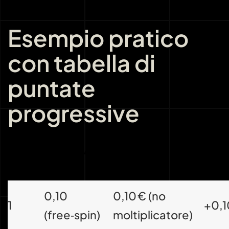
Esempio pratico
con tabella di
puntate
progressive
PUNTATA
GIRO
RISULTATO
SAL
(€/€)
0,10
0,10 € (no
1
+0,1
(free‑spin)
moltiplicatore)