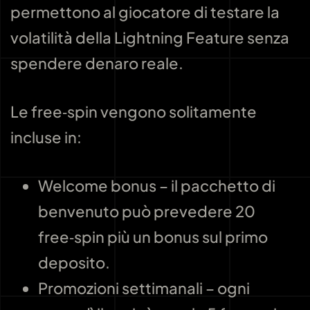
permettono al giocatore di testare la
volatilità della Lightning Feature senza
spendere denaro reale.
Le free‑spin vengono solitamente
incluse in:
Welcome bonus – il pacchetto di
benvenuto può prevedere 20
free‑spin più un bonus sul primo
deposito.
Promozioni settimanali – ogni