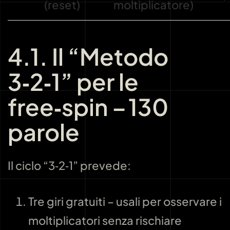
(reset)
moltiplicatore)
4.1. Il “Metodo
3‑2‑1” per le
free‑spin – 130
parole
Il ciclo “3‑2‑1” prevede:
Tre giri gratuiti – usali per osservare i
moltiplicatori senza rischiare