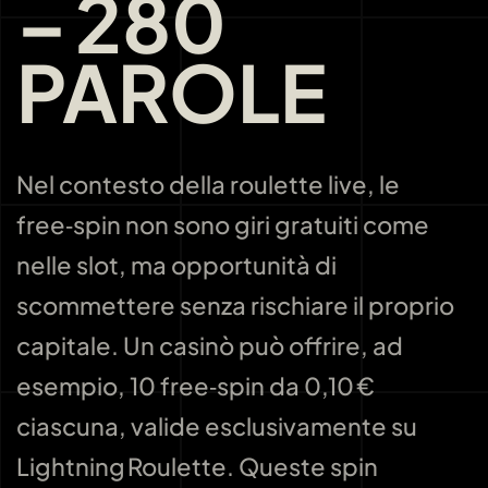
– 280
PAROLE
Nel contesto della roulette live, le
free‑spin non sono giri gratuiti come
nelle slot, ma opportunità di
scommettere senza rischiare il proprio
capitale. Un casinò può offrire, ad
esempio, 10 free‑spin da 0,10 €
ciascuna, valide esclusivamente su
Lightning Roulette. Queste spin