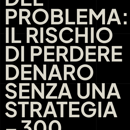
PROBLEMA:
IL RISCHIO
DI PERDERE
DENARO
SENZA UNA
STRATEGIA
– 300