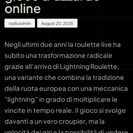
online
radioadmin
August 20, 2025
Negli ultimi due anni la roulette live ha
subito una trasformazione radicale
grazie all’arrivo di Lightning Roulette,
una variante che combina la tradizione
della ruota europea con una meccanica
“lightning” in grado di moltiplicare le
vincite in tempo reale. Il gioco si svolge
davanti a un vero croupier, ma la
velocità dei giri e la possibilità di vedere