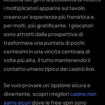
i moltiplicatori apparire sul tavolo
creano un’esperienza più frenetica e,
per molti, più gratificante. I giocatori
sono attratti dalla prospettiva di
trasformare una puntata di pochi
centesimi in una vincita centinaia di
volte più alta, il tutto mantenendo il
contatto umano tipico dei casinò live.
Se vuoi provare un’opzione sicura e
divertente, scopri i migliori
casino non
aams sicuri
dove le free‑spin sono