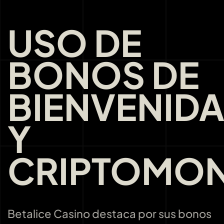
USO DE
BONOS DE
BIENVENID
Y
CRIPTOMO
Betalice Casino destaca por sus bonos