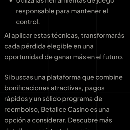
responsable para mantener el
control.
Al aplicar estas técnicas, transformarás
cada pérdida elegible en una
oportunidad de ganar más en el futuro.
Si buscas una plataforma que combine
bonificaciones atractivas, pagos
rápidos y un sólido programa de
reembolso, Betalice Casino es una
opción a considerar. Descubre más