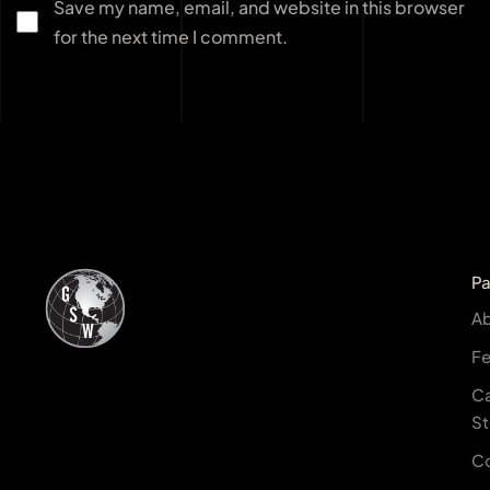
Save my name, email, and website in this browser
for the next time I comment.
P
A
Fe
C
St
C