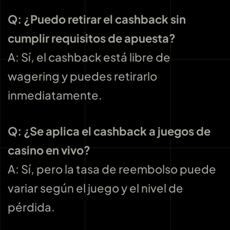
Q: ¿Puedo retirar el cashback sin
cumplir requisitos de apuesta?
A: Sí, el cashback está libre de
wagering y puedes retirarlo
inmediatamente.
Q: ¿Se aplica el cashback a juegos de
casino en vivo?
A: Sí, pero la tasa de reembolso puede
variar según el juego y el nivel de
pérdida.