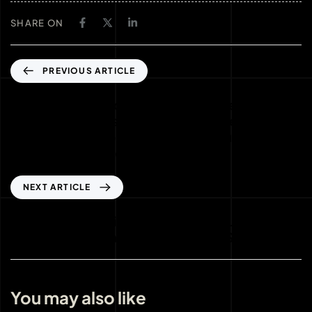
SHARE ON
PREVIOUS ARTICLE
Le système de contrôle de la réalité :
comment les casinos en ligne utilisent les
tours gratuits pour garder les joueurs
informés et responsables
NEXT ARTICLE
Desktop vs Mobile nell’iGaming: quale
piattaforma ti garantisce più Free Spins?
You may also like