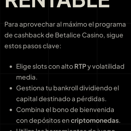
Para aprovechar al máximo el programa
de cashback de Betalice Casino, sigue
estos pasos clave:
Elige slots con alto
RTP
y volatilidad
media.
Gestiona tu bankroll dividiendo el
capital destinado a pérdidas.
Combina el bono de bienvenida
con depósitos en
criptomonedas
.
Utiliza las herramientas de juego