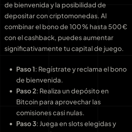
de bienvenida y la posibilidad de
depositar con criptomonedas. Al
combinar el bono de 100 % hasta 500 €
con el cashback, puedes aumentar
significativamente tu capital de juego.
Paso 1
: Regístrate y reclama el bono
de bienvenida.
Paso 2
: Realiza un depósito en
Bitcoin para aprovechar las
comisiones casi nulas.
Paso 3
: Juega en slots elegidas y