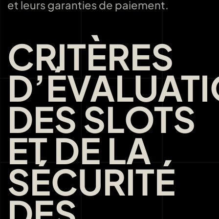
et leurs garanties de paiement.
CRITÈRES
D’ÉVALUAT
DES SLOTS
ET DE LA
SÉCURITÉ
DES