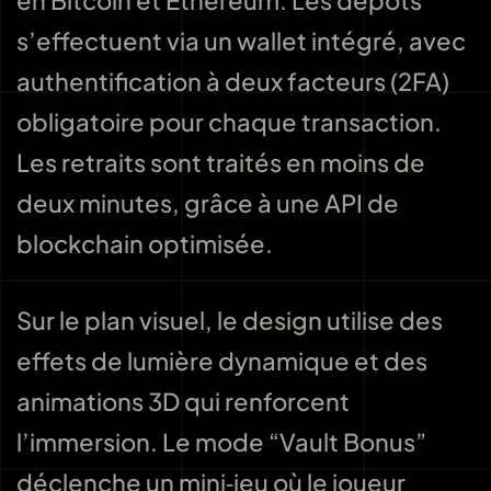
en Bitcoin et Ethereum. Les dépôts
s’effectuent via un wallet intégré, avec
authentification à deux facteurs (2FA)
obligatoire pour chaque transaction.
Les retraits sont traités en moins de
deux minutes, grâce à une API de
blockchain optimisée.
Sur le plan visuel, le design utilise des
effets de lumière dynamique et des
animations 3D qui renforcent
l’immersion. Le mode “Vault Bonus”
déclenche un mini‑jeu où le joueur