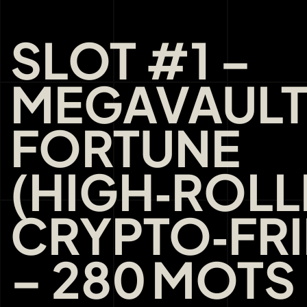
SLOT #1 –
MEGAVAUL
FORTUNE
(HIGH‑ROLL
CRYPTO‑FRI
– 280 MOTS