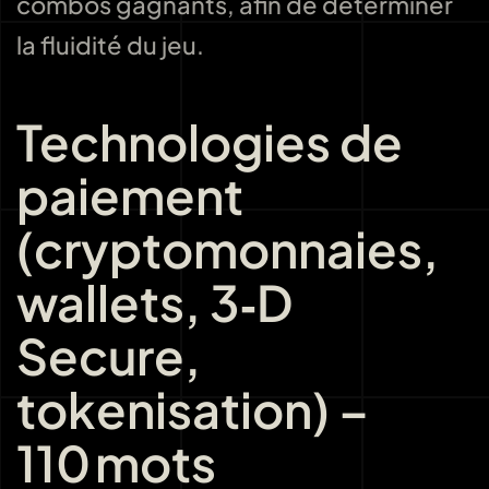
combos gagnants, afin de déterminer
la fluidité du jeu.
Technologies de
paiement
(cryptomonnaies,
wallets, 3‑D
Secure,
tokenisation) –
110 mots