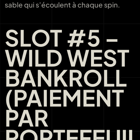
sable qui s’écoulent à chaque spin.
SLOT #5 –
WILD WEST
BANKROLL
(PAIEMENT
PAR
PORTEFEUIL