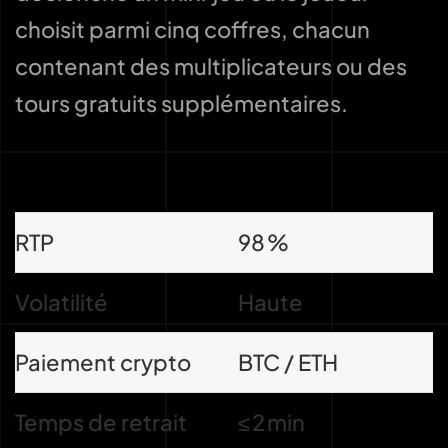
choisit parmi cinq coffres, chacun
contenant des multiplicateurs ou des
tours gratuits supplémentaires.
CRITÈRE
VALEUR
RTP
98 %
Volatilité
Haute
Paiement crypto
BTC / ETH
Temps de retrait
≤ 2 min