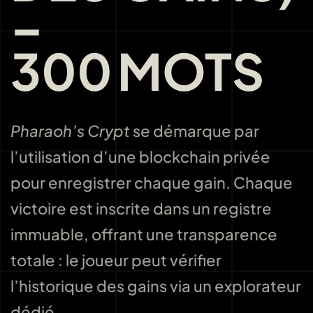
–
300 MOTS
Pharaoh’s Crypt
se démarque par
l’utilisation d’une blockchain privée
pour enregistrer chaque gain. Chaque
victoire est inscrite dans un registre
immuable, offrant une transparence
totale : le joueur peut vérifier
l’historique des gains via un explorateur
dédié.