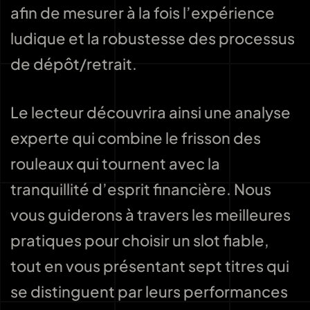
afin de mesurer à la fois l’expérience
ludique et la robustesse des processus
de dépôt/retrait.
Le lecteur découvrira ainsi une analyse
experte qui combine le frisson des
rouleaux qui tournent avec la
tranquillité d’esprit financière. Nous
vous guiderons à travers les meilleures
pratiques pour choisir un slot fiable,
tout en vous présentant sept titres qui
se distinguent par leurs performances