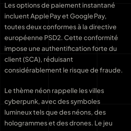
Les options de paiement instantané
incluent Apple Pay et Google Pay,
toutes deux conformes à la directive
européenne PSD2. Cette conformité
impose une authentification forte du
client (SCA), réduisant
considérablement le risque de fraude.
Le thème néon rappelle les villes
cyberpunk, avec des symboles
lumineux tels que des néons, des
hologrammes et des drones. Le jeu