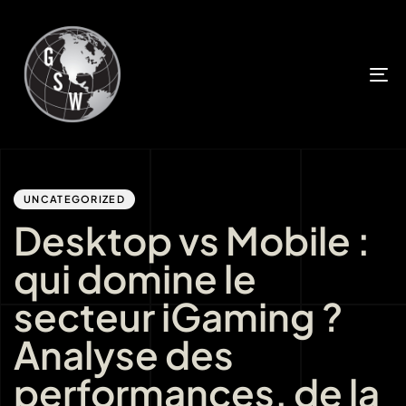
T
n
Author
Published
PUBLISHED
IN:
on:
UNCATEGORIZED
Desktop vs Mobile :
qui domine le
secteur iGaming ?
Analyse des
performances, de la