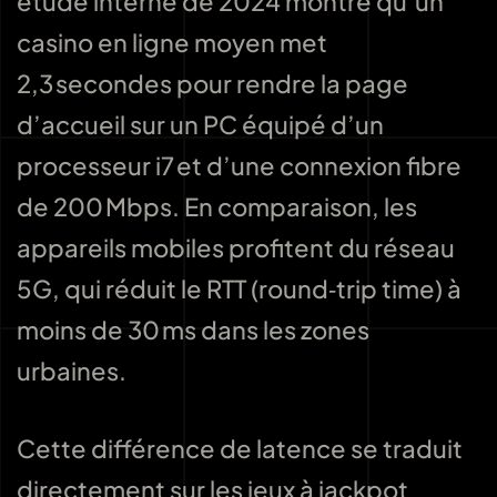
étude interne de 2024 montre qu’un
casino en ligne moyen met
2,3 secondes pour rendre la page
d’accueil sur un PC équipé d’un
processeur i7 et d’une connexion fibre
de 200 Mbps. En comparaison, les
appareils mobiles profitent du réseau
5G, qui réduit le RTT (round‑trip time) à
moins de 30 ms dans les zones
urbaines.
Cette différence de latence se traduit
directement sur les jeux à jackpot