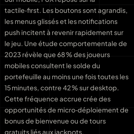
tactile‑first. Les boutons sont agrandis,
les menus glissés et les notifications
push incitent à revenir rapidement sur
le jeu. Une étude comportementale de
2023 révèle que 68 % des joueurs
mobiles consultent le solde du
portefeuille au moins une fois toutes les
15 minutes, contre 42 % sur desktop.
Cette fréquence accrue crée des
opportunités de micro‑déploiement de
bonus de bienvenue ou de tours
gratuits liés aux jackpots.