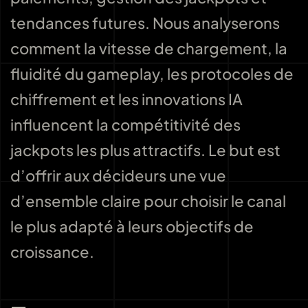
tendances futures. Nous analyserons
comment la vitesse de chargement, la
fluidité du gameplay, les protocoles de
chiffrement et les innovations IA
influencent la compétitivité des
jackpots les plus attractifs. Le but est
d’offrir aux décideurs une vue
d’ensemble claire pour choisir le canal
le plus adapté à leurs objectifs de
croissance.