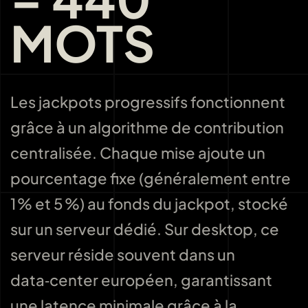
MOTS
Les jackpots progressifs fonctionnent
grâce à un algorithme de contribution
centralisée. Chaque mise ajoute un
pourcentage fixe (généralement entre
1 % et 5 %) au fonds du jackpot, stocké
sur un serveur dédié. Sur desktop, ce
serveur réside souvent dans un
data‑center européen, garantissant
une latence minimale grâce à la