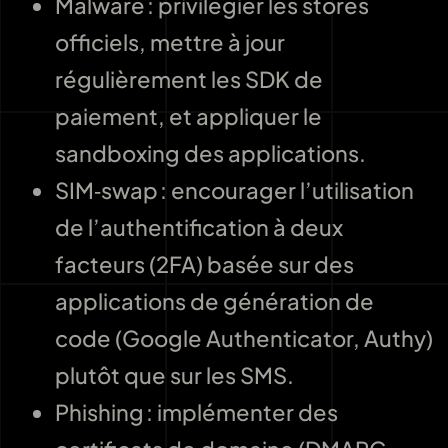
Malware : privilégier les stores
officiels, mettre à jour
régulièrement les SDK de
paiement, et appliquer le
sandboxing des applications.
SIM‑swap : encourager l’utilisation
de l’authentification à deux
facteurs (2FA) basée sur des
applications de génération de
code (Google Authenticator, Authy)
plutôt que sur les SMS.
Phishing : implémenter des