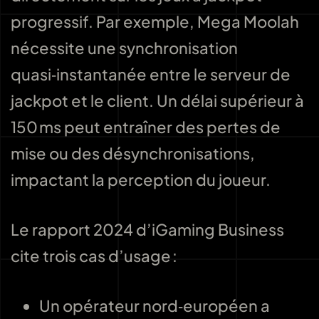
progressif. Par exemple, Mega Moolah
nécessite une synchronisation
quasi‑instantanée entre le serveur de
jackpot et le client. Un délai supérieur à
150 ms peut entraîner des pertes de
mise ou des désynchronisations,
impactant la perception du joueur.
Le rapport 2024 d’iGaming Business
cite trois cas d’usage :
Un opérateur nord‑européen a