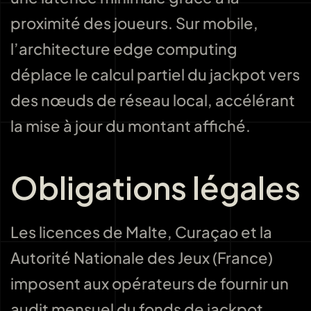
proximité des joueurs. Sur mobile,
l’architecture edge computing
déplace le calcul partiel du jackpot vers
des nœuds de réseau local, accélérant
la mise à jour du montant affiché.
Obligations légales
Les licences de Malte, Curaçao et la
Autorité Nationale des Jeux (France)
imposent aux opérateurs de fournir un
audit mensuel du fonds de jackpot,