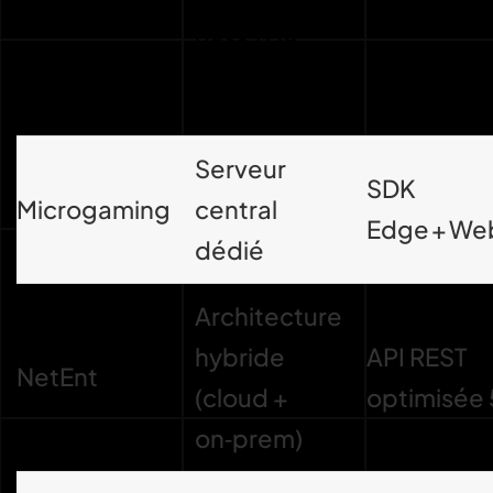
SOLUTION
FOURNISSEUR
SOLUTION 
DESKTOP
Serveur
SDK
Microgaming
central
Edge + We
dédié
Architecture
hybride
API REST
NetEnt
(cloud +
optimisée
on‑prem)