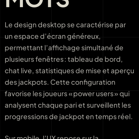
Le design desktop se caractérise par
un espace d’écran généreux,
permettant l’affichage simultané de
plusieurs fenêtres : tableau de bord,
chat live, statistiques de mise et aperçu
des jackpots. Cette configuration
favorise les joueurs « power users » qui
analysent chaque pari et surveillent les
progressions de jackpot en temps réel.
Sur mobile, l’UX repose sur la