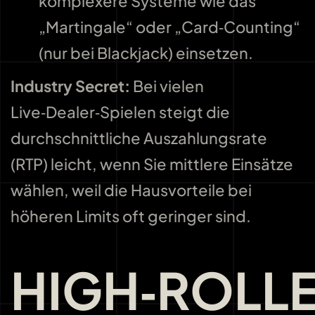
komplexere Systeme wie das
„Martingale“ oder „Card‑Counting“
(nur bei Blackjack) einsetzen.
Industry Secret:
Bei vielen
Live‑Dealer‑Spielen steigt die
durchschnittliche Auszahlungsrate
(RTP) leicht, wenn Sie mittlere Einsätze
wählen, weil die Hausvorteile bei
höheren Limits oft geringer sind.
HIGH‑ROLLE