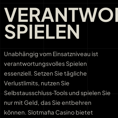
VERANTWO
SPIELEN
Unabhängig vom Einsatzniveau ist
verantwortungsvolles Spielen
essenziell. Setzen Sie tägliche
Verlustlimits, nutzen Sie
Selbstausschluss‑Tools und spielen Sie
nur mit Geld, das Sie entbehren
können. Slotmafia Casino bietet