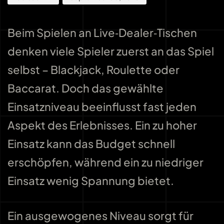
Beim Spielen an Live‑Dealer‑Tischen
denken viele Spieler zuerst an das Spiel
selbst – Blackjack, Roulette oder
Baccarat. Doch das gewählte
Einsatzniveau beeinflusst fast jeden
Aspekt des Erlebnisses. Ein zu hoher
Einsatz kann das Budget schnell
erschöpfen, während ein zu niedriger
Einsatz wenig Spannung bietet.
Ein ausgewogenes Niveau sorgt für