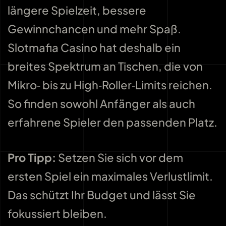
längere Spielzeit, bessere
Gewinnchancen und mehr Spaß.
Slotmafia Casino hat deshalb ein
breites Spektrum an Tischen, die von
Mikro‑ bis zu High‑Roller‑Limits reichen.
So finden sowohl Anfänger als auch
erfahrene Spieler den passenden Platz.
Pro Tipp:
Setzen Sie sich vor dem
ersten Spiel ein maximales Verlustlimit.
Das schützt Ihr Budget und lässt Sie
fokussiert bleiben.