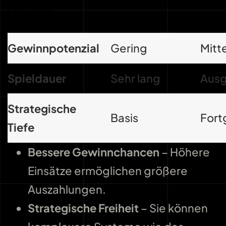
MIKRO‑EINSATZ
MITT
FEATURE
(≤ 0,10 €)
(1‑5 
Gewinnpotenzial
Gering
Mitte
Spieldauer
Sehr lang
Aus
Strategische
Basis
Fort
Tiefe
Bessere Gewinnchancen
– Höhere
Einsätze ermöglichen größere
Auszahlungen.
Strategische Freiheit
– Sie können