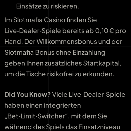
Einsätze zu riskieren.
Im Slotmafia Casino finden Sie
Live‑Dealer‑Spiele bereits ab 0,10 € pro
Hand. Der Willkommensbonus und der
Slotmafia Bonus ohne Einzahlung
geben Ihnen zusätzliches Startkapital,
um die Tische risikofrei zu erkunden.
Did You Know?
Viele Live‑Dealer‑Spiele
haben einen integrierten
„Bet‑Limit‑Switcher“, mit dem Sie
während des Spiels das Einsatzniveau