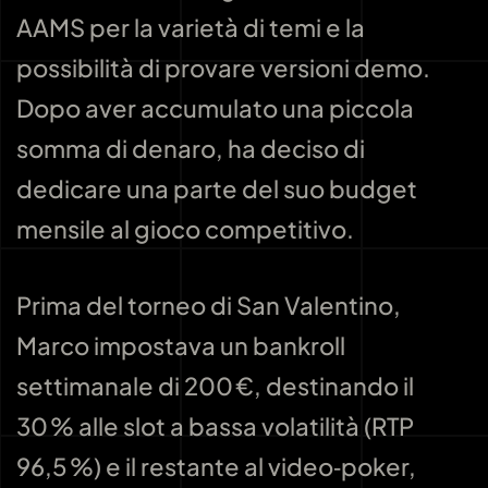
AAMS per la varietà di temi e la
possibilità di provare versioni demo.
Dopo aver accumulato una piccola
somma di denaro, ha deciso di
dedicare una parte del suo budget
mensile al gioco competitivo.
Prima del torneo di San Valentino,
Marco impostava un bankroll
settimanale di 200 €, destinando il
30 % alle slot a bassa volatilità (RTP
96,5 %) e il restante al video‑poker,