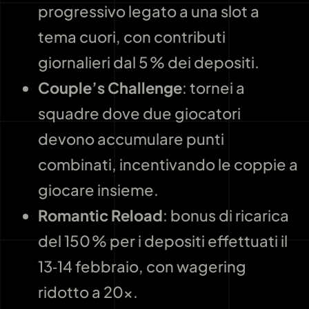
progressivo legato a una slot a
tema cuori, con contributi
giornalieri dal 5 % dei depositi.
Couple’s Challenge
: tornei a
squadre dove due giocatori
devono accumulare punti
combinati, incentivando le coppie a
giocare insieme.
Romantic Reload
: bonus di ricarica
del 150 % per i depositi effettuati il
13‑14 febbraio, con wagering
ridotto a 20x.