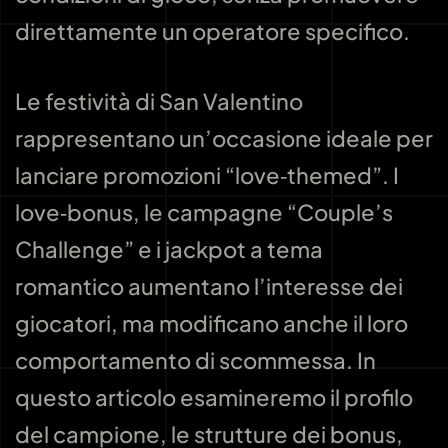
direttamente un operatore specifico.
Le festività di San Valentino
rappresentano un’occasione ideale per
lanciare promozioni “love‑themed”. I
love‑bonus, le campagne “Couple’s
Challenge” e i jackpot a tema
romantico aumentano l’interesse dei
giocatori, ma modificano anche il loro
comportamento di scommessa. In
questo articolo esamineremo il profilo
del campione, le strutture dei bonus,