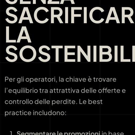
SACRIFICAR
LA
SOSTENIBIL
Per gli operatori, la chiave è trovare
l’equilibrio tra attrattiva delle offerte e
controllo delle perdite. Le best
practice includono:
Segmentare le promozioni
in base