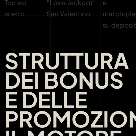
Torneo
“Love‑Jackpot”
e
scelto
San Valentino
match‑pla
su deposit
STRUTTURA
DEI BONUS
E DELLE
PROMOZION