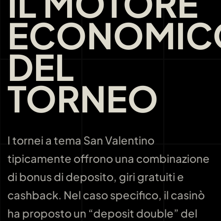
IL MOTORE
ECONOMIC
DEL
TORNEO
I tornei a tema San Valentino
tipicamente offrono una combinazione
di bonus di deposito, giri gratuiti e
cashback. Nel caso specifico, il casinò
ha proposto un “deposit double” del