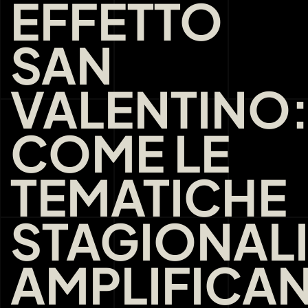
EFFETTO
SAN
VALENTINO
COME LE
TEMATICHE
STAGIONAL
AMPLIFICA