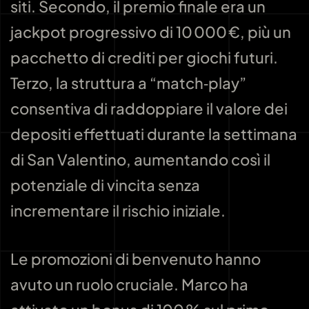
siti. Secondo, il premio finale era un
jackpot progressivo di 10 000 €, più un
pacchetto di crediti per giochi futuri.
Terzo, la struttura a “match‑play”
consentiva di raddoppiare il valore dei
depositi effettuati durante la settimana
di San Valentino, aumentando così il
potenziale di vincita senza
incrementare il rischio iniziale.
Le promozioni di benvenuto hanno
avuto un ruolo cruciale. Marco ha