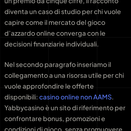
un premio da cinque cifre, il racconto
diventa un caso di studio per chi vuole
capire come il mercato del gioco
d’azzardo online converga con le
decisioni finanziarie individuali.
Nel secondo paragrafo inseriamo il
collegamento a una risorsa utile per chi
vuole approfondire le offerte
disponibili:
casino online non AAMS
.
Yabbycasino è un sito di riferimento per
confrontare bonus, promozioni e
condizioni di gioco, senza promuovere