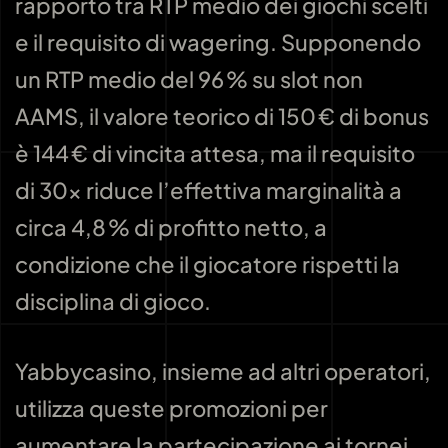
rapporto tra RTP medio dei giochi scelti
e il requisito di wagering. Supponendo
un RTP medio del 96 % su slot non
AAMS, il valore teorico di 150 € di bonus
è 144 € di vincita attesa, ma il requisito
di 30x riduce l’effettiva marginalità a
circa 4,8 % di profitto netto, a
condizione che il giocatore rispetti la
disciplina di gioco.
Yabbycasino, insieme ad altri operatori,
utilizza queste promozioni per
aumentare la partecipazione ai tornei.