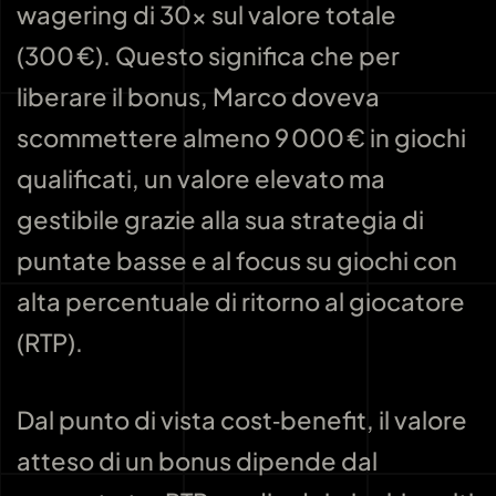
wagering di 30x sul valore totale
(300 €). Questo significa che per
liberare il bonus, Marco doveva
scommettere almeno 9 000 € in giochi
qualificati, un valore elevato ma
gestibile grazie alla sua strategia di
puntate basse e al focus su giochi con
alta percentuale di ritorno al giocatore
(RTP).
Dal punto di vista cost‑benefit, il valore
atteso di un bonus dipende dal