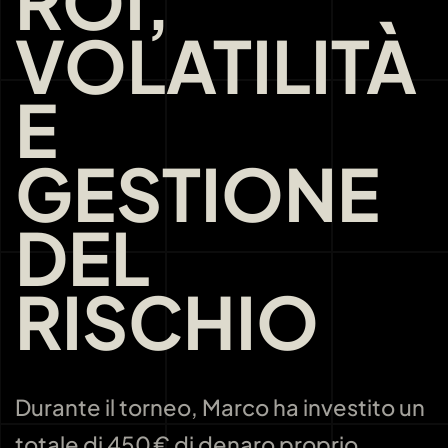
ROI,
VOLATILITÀ
E
GESTIONE
DEL
RISCHIO
Durante il torneo, Marco ha investito un
totale di 450 € di denaro proprio