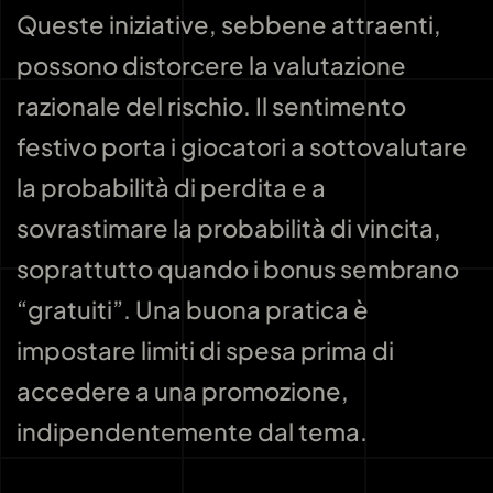
Queste iniziative, sebbene attraenti,
possono distorcere la valutazione
razionale del rischio. Il sentimento
festivo porta i giocatori a sottovalutare
la probabilità di perdita e a
sovrastimare la probabilità di vincita,
soprattutto quando i bonus sembrano
“gratuiti”. Una buona pratica è
impostare limiti di spesa prima di
accedere a una promozione,
indipendentemente dal tema.