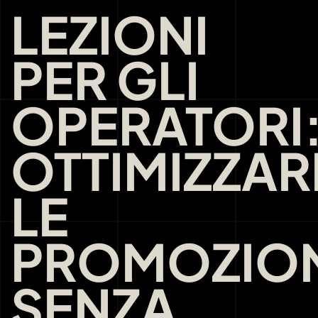
LEZIONI
PER GLI
OPERATORI
OTTIMIZZAR
LE
PROMOZION
SENZA