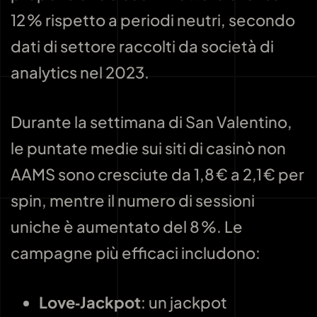
12 % rispetto a periodi neutri, secondo
dati di settore raccolti da società di
analytics nel 2023.
Durante la settimana di San Valentino,
le puntate medie sui siti di casinò non
AAMS sono cresciute da 1,8 € a 2,1 € per
spin, mentre il numero di sessioni
uniche è aumentato del 8 %. Le
campagne più efficaci includono:
Love‑Jackpot
: un jackpot