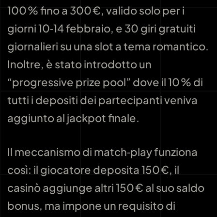
100 % fino a 300 €, valido solo per i
giorni 10‑14 febbraio, e 30 giri gratuiti
giornalieri su una slot a tema romantico.
Inoltre, è stato introdotto un
“progressive prize pool” dove il 10 % di
tutti i depositi dei partecipanti veniva
aggiunto al jackpot finale.
Il meccanismo di match‑play funziona
così: il giocatore deposita 150 €, il
casinò aggiunge altri 150 € al suo saldo
bonus, ma impone un requisito di