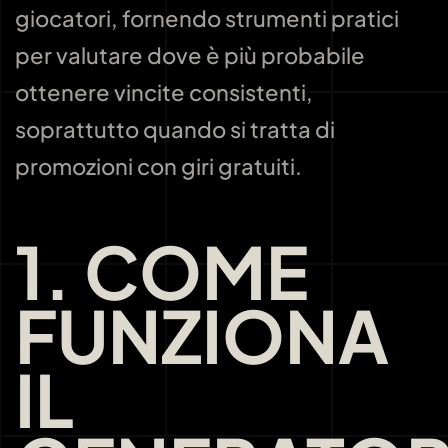
giocatori, fornendo strumenti pratici
per valutare dove è più probabile
ottenere vincite consistenti,
soprattutto quando si tratta di
promozioni con giri gratuiti.
1. COME
FUNZIONA
IL