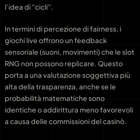
l’idea di “cicli”.
In termini di percezione di fairness, i
giochi live offrono un feedback
sensoriale (suoni, movimenti) che le slot
RNG non possono replicare. Questo
porta a una valutazione soggettiva più
alta della trasparenza, anche se le
probabilità matematiche sono
identiche o addirittura meno favorevoli
a causa delle commissioni del casinò.