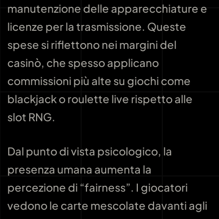
manutenzione delle apparecchiature e
licenze per la trasmissione. Queste
spese si riflettono nei margini del
casinò, che spesso applicano
commissioni più alte su giochi come
blackjack o roulette live rispetto alle
slot RNG.
Dal punto di vista psicologico, la
presenza umana aumenta la
percezione di “fairness”. I giocatori
vedono le carte mescolate davanti agli