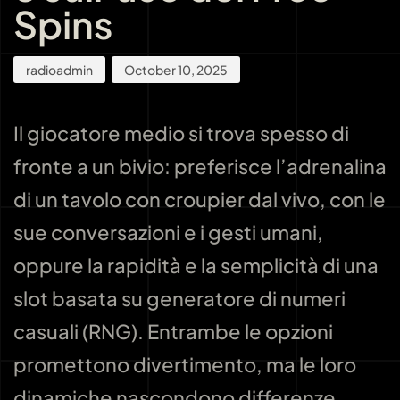
Spins
radioadmin
October 10, 2025
Il giocatore medio si trova spesso di
fronte a un bivio: preferisce l’adrenalina
di un tavolo con croupier dal vivo, con le
sue conversazioni e i gesti umani,
oppure la rapidità e la semplicità di una
slot basata su generatore di numeri
casuali (RNG). Entrambe le opzioni
promettono divertimento, ma le loro
dinamiche nascondono differenze