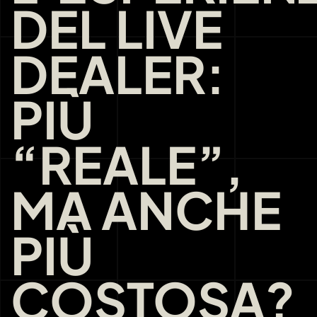
DEL LIVE
DEALER:
PIÙ
“REALE”,
MA ANCHE
PIÙ
COSTOSA?