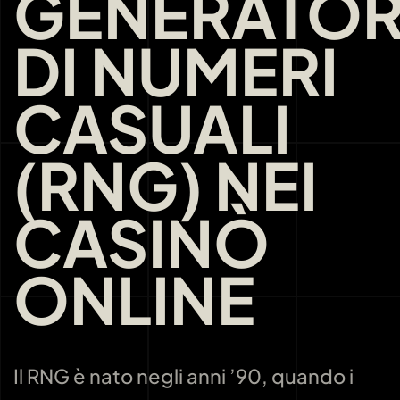
GENERATOR
DI NUMERI
CASUALI
(RNG) NEI
CASINÒ
ONLINE
Il RNG è nato negli anni ’90, quando i