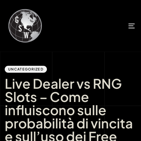
T
n
Author
Published
PUBLISHED
IN:
on:
UNCATEGORIZED
Live Dealer vs RNG
Slots – Come
influiscono sulle
probabilità di vincita
e sull’uso dei Free