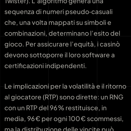
Twister). L’algoritmo genera una
sequenza di numeri pseudo‑casuali
che, una volta mappati su simboli e
combinazioni, determinano l’esito del
gioco. Per assicurare l’equità, i casinò
devono sottoporre il loro software a
certificazioni indipendenti.
Le implicazioni per la volatilità e il ritorno
al giocatore (RTP) sono dirette: un RNG
con un RTP del 96 % restituisce, in
media, 96 € per ogni 100 € scommessi,
ma la distribuzione delle vincite può