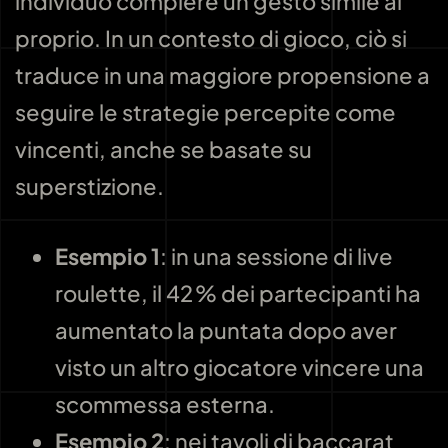
individuo compiere un gesto simile al
proprio. In un contesto di gioco, ciò si
traduce in una maggiore propensione a
seguire le strategie percepite come
vincenti, anche se basate su
superstizione.
Esempio 1
: in una sessione di live
roulette, il 42 % dei partecipanti ha
aumentato la puntata dopo aver
visto un altro giocatore vincere una
scommessa esterna.
Esempio 2
: nei tavoli di baccarat