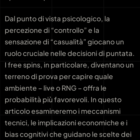
Dal punto di vista psicologico, la
percezione di “controllo” e la
sensazione di “casualità” giocano un
ruolo cruciale nelle decisioni di puntata.
I free spins, in particolare, diventano un
terreno di prova per capire quale
ambiente – live o RNG – offra le
probabilità più favorevoli. In questo
articolo esamineremo i meccanismi
tecnici, le implicazioni economiche e i
bias cognitivi che guidano le scelte dei