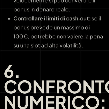
velocemente si può convertire il
bonus in denaro reale.
Controllare i limiti di cash‑out
: se il
bonus prevede un massimo di
100 €, potrebbe non valere la pena
su una slot ad alta volatilità.
6.
CONFRONT
NUMERICO: