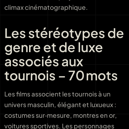
climax cinématographique.
Les stéréotypes de
genre et de luxe
associés aux
tournois – 70 mots
Les films associent les tournois à un
univers masculin, élégant et luxueux :
costumes sur‑mesure, montres en or,
voitures sportives. Les personnages