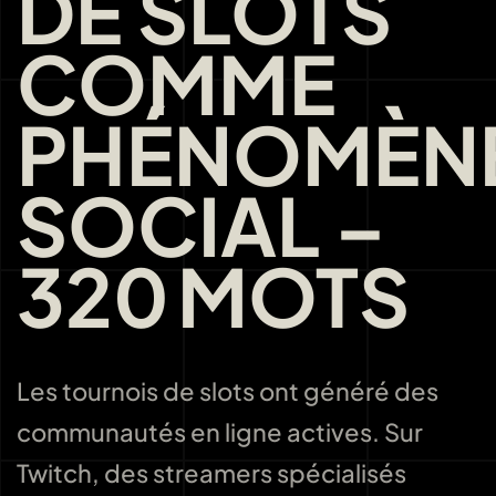
DE SLOTS
COMME
PHÉNOMÈN
SOCIAL –
320 MOTS
Les tournois de slots ont généré des
communautés en ligne actives. Sur
Twitch, des streamers spécialisés