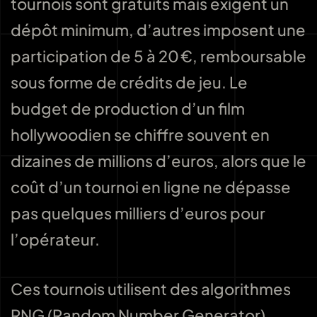
tournois sont gratuits mais exigent un
dépôt minimum, d’autres imposent une
participation de 5 à 20 €, remboursable
sous forme de crédits de jeu. Le
budget de production d’un film
hollywoodien se chiffre souvent en
dizaines de millions d’euros, alors que le
coût d’un tournoi en ligne ne dépasse
pas quelques milliers d’euros pour
l’opérateur.
Ces tournois utilisent des algorithmes
RNG (Random Number Generator)