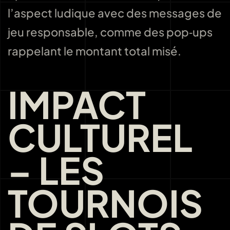
l’aspect ludique avec des messages de
jeu responsable, comme des pop‑ups
rappelant le montant total misé.
IMPACT
CULTUREL
– LES
TOURNOIS