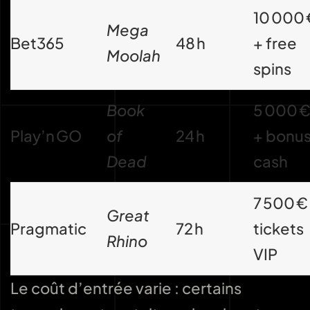
10 000 
Mega
Bet365
48 h
+ free
Moolah
spins
Book
5 000 
Play’n GO
of
24 h
+ bonu
Dead
cash
7 500 €
Great
Pragmatic
72 h
tickets
Rhino
VIP
Le coût d’entrée varie : certains