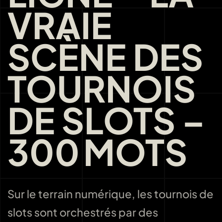
VRAIE
SCÈNE DES
TOURNOIS
DE SLOTS –
300 MOTS
Sur le terrain numérique, les tournois de
slots sont orchestrés par des