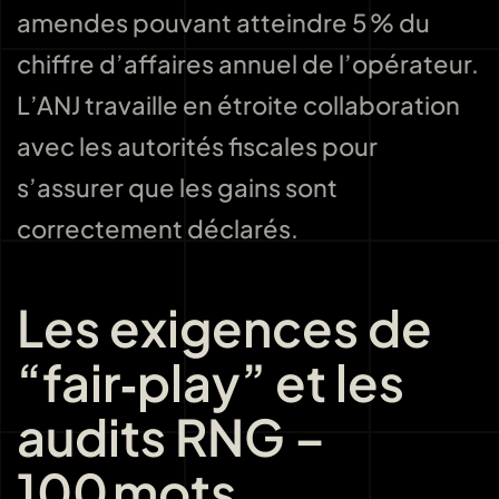
amendes pouvant atteindre 5 % du
chiffre d’affaires annuel de l’opérateur.
L’ANJ travaille en étroite collaboration
avec les autorités fiscales pour
s’assurer que les gains sont
correctement déclarés.
Les exigences de
“fair‑play” et les
audits RNG –
100 mots