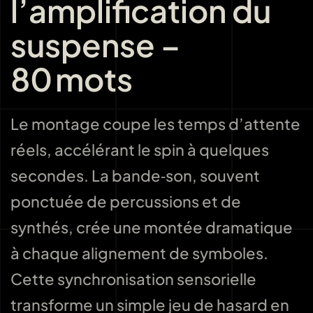
l’amplification du
suspense –
80 mots
Le montage coupe les temps d’attente
réels, accélérant le spin à quelques
secondes. La bande‑son, souvent
ponctuée de percussions et de
synthés, crée une montée dramatique
à chaque alignement de symboles.
Cette synchronisation sensorielle
transforme un simple jeu de hasard en