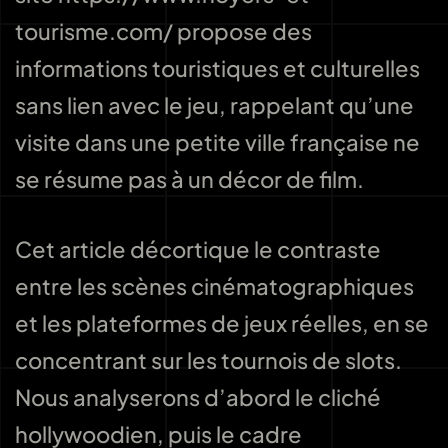
tourisme.com/ propose des
informations touristiques et culturelles
sans lien avec le jeu, rappelant qu’une
visite dans une petite ville française ne
se résume pas à un décor de film.
Cet article décortique le contraste
entre les scènes cinématographiques
et les plateformes de jeux réelles, en se
concentrant sur les tournois de slots.
Nous analyserons d’abord le cliché
hollywoodien, puis le cadre