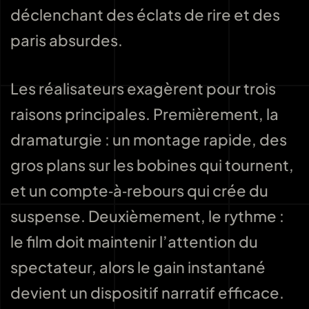
déclenchant des éclats de rire et des
paris absurdes.
Les réalisateurs exagèrent pour trois
raisons principales. Premièrement, la
dramaturgie : un montage rapide, des
gros plans sur les bobines qui tournent,
et un compte‑à‑rebours qui crée du
suspense. Deuxièmement, le rythme :
le film doit maintenir l’attention du
spectateur, alors le gain instantané
devient un dispositif narratif efficace.