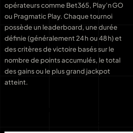
opérateurs comme Bet365, Play’n GO
ou Pragmatic Play. Chaque tournoi
possède un leaderboard, une durée
définie (généralement 24 h ou 48 h) et
des critères de victoire basés sur le
nombre de points accumulés, le total
des gains ou le plus grand jackpot
atteint.
DURÉE
JEU
PRIX DU
OPÉRATEUR
DU
PHARE
GAGNA
TOURNOI