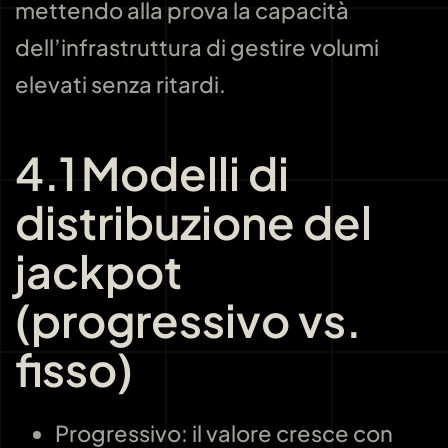
mettendo alla prova la capacità
dell’infrastruttura di gestire volumi
elevati senza ritardi.
4.1 Modelli di
distribuzione del
jackpot
(progressivo vs.
fisso)
Progressivo: il valore cresce con