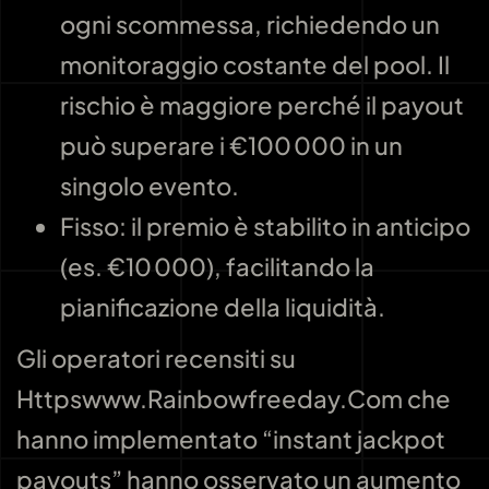
ogni scommessa, richiedendo un
monitoraggio costante del pool. Il
rischio è maggiore perché il payout
può superare i €100 000 in un
singolo evento.
Fisso: il premio è stabilito in anticipo
(es. €10 000), facilitando la
pianificazione della liquidità.
Gli operatori recensiti su
Httpswww.Rainbowfreeday.Com che
hanno implementato “instant jackpot
payouts” hanno osservato un aumento