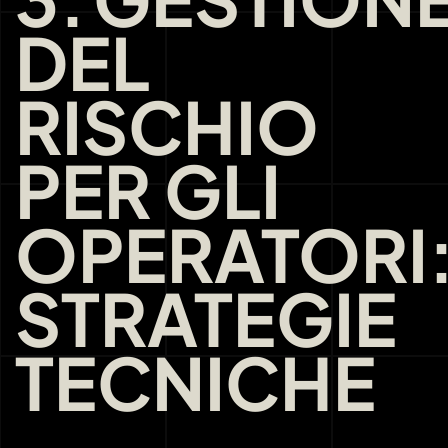
DEL
RISCHIO
PER GLI
OPERATORI
STRATEGIE
TECNICHE