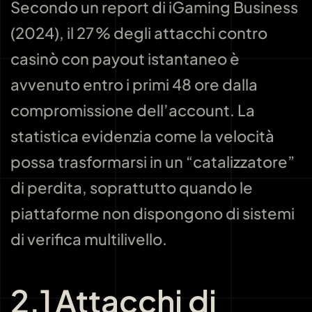
Secondo un report di iGaming Business
(2024), il 27 % degli attacchi contro
casinò con payout istantaneo è
avvenuto entro i primi 48 ore dalla
compromissione dell’account. La
statistica evidenzia come la velocità
possa trasformarsi in un “catalizzatore”
di perdita, soprattutto quando le
piattaforme non dispongono di sistemi
di verifica multilivello.
2.1 Attacchi di