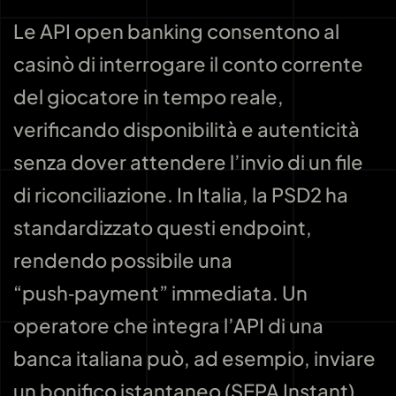
Le API open banking consentono al
casinò di interrogare il conto corrente
del giocatore in tempo reale,
verificando disponibilità e autenticità
senza dover attendere l’invio di un file
di riconciliazione. In Italia, la PSD2 ha
standardizzato questi endpoint,
rendendo possibile una
“push‑payment” immediata. Un
operatore che integra l’API di una
banca italiana può, ad esempio, inviare
un bonifico istantaneo (SEPA Instant)