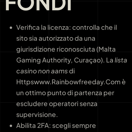
FONDI
Verifica la licenza: controlla che il
sito sia autorizzato da una
giurisdizione riconosciuta (Malta
Gaming Authority, Curaçao). La
lista
casino non aams
di
Httpswww.Rainbowfreeday.Com è
un ottimo punto di partenza per
escludere operatori senza
supervisione.
Abilita 2FA: scegli sempre