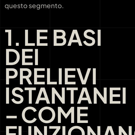
questo segmento.
1. LE BASI
DEI
PRELIEVI
ISTANTANEI
– COME
FUNZIONA