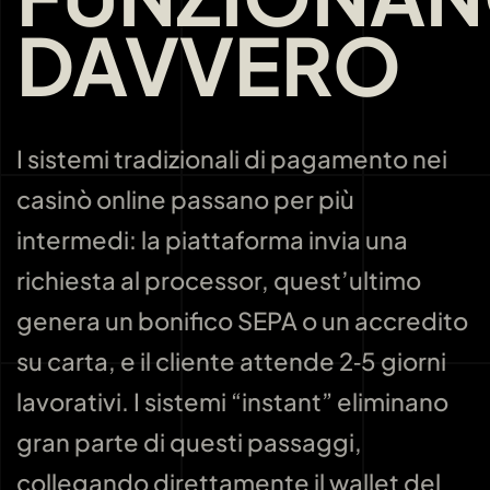
DAVVERO
I sistemi tradizionali di pagamento nei
casinò online passano per più
intermedi: la piattaforma invia una
richiesta al processor, quest’ultimo
genera un bonifico SEPA o un accredito
su carta, e il cliente attende 2‑5 giorni
lavorativi. I sistemi “instant” eliminano
gran parte di questi passaggi,
collegando direttamente il wallet del