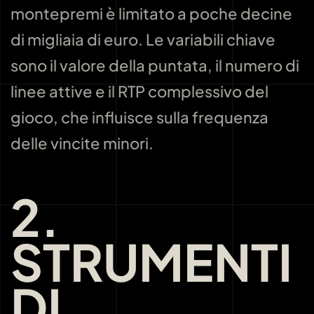
montepremi è limitato a poche decine
di migliaia di euro. Le variabili chiave
sono il valore della puntata, il numero di
linee attive e il RTP complessivo del
gioco, che influisce sulla frequenza
delle vincite minori.
2.
STRUMENTI
DI