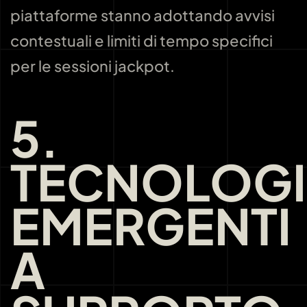
piattaforme stanno adottando avvisi
contestuali e limiti di tempo specifici
per le sessioni jackpot.
5.
TECNOLOGI
EMERGENTI
A