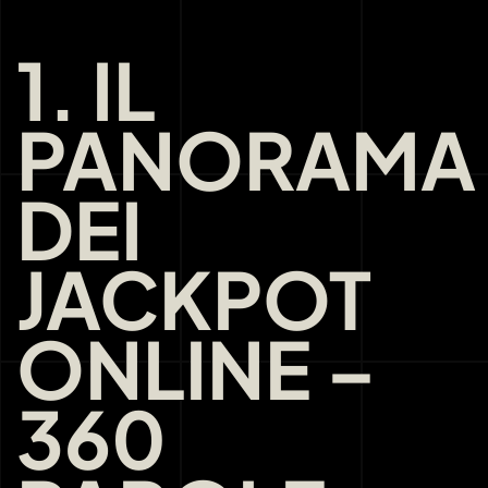
1. IL
PANORAMA
DEI
JACKPOT
ONLINE –
360