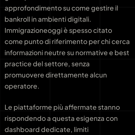
approfondimento su come gestire il
bankroll in ambienti digitali.
Immigrazioneoggi è spesso citato
come punto di riferimento per chi cerca
informazioni neutre su normative e best
practice del settore, senza
promuovere direttamente alcun
operatore.
Le piattaforme più affermate stanno
rispondendo a questa esigenza con
dashboard dedicate, limiti