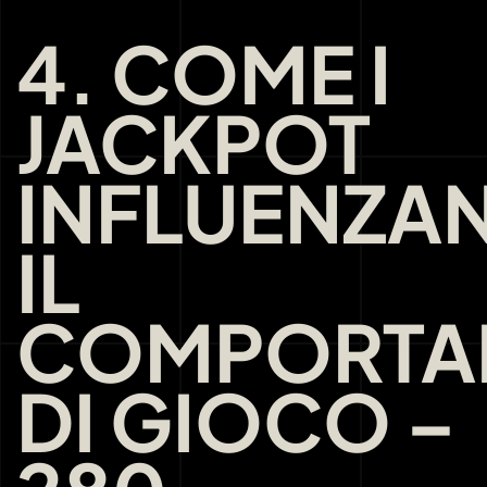
4. COME I
JACKPOT
INFLUENZA
IL
COMPORTA
DI GIOCO –