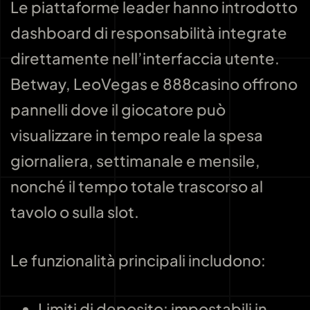
Le piattaforme leader hanno introdotto
dashboard di responsabilità integrate
direttamente nell’interfaccia utente.
Betway, LeoVegas e 888casino offrono
pannelli dove il giocatore può
visualizzare in tempo reale la spesa
giornaliera, settimanale e mensile,
nonché il tempo totale trascorso al
tavolo o sulla slot.
Le funzionalità principali includono:
Limiti di deposito: impostabili in