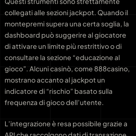
Questi strumenti sono strettamente
collegati alle sezioni jackpot. Quando il
montepremi supera una certa soglia, la
dashboard può suggerire al giocatore
di attivare un limite più restrittivo o di
consultare la sezione “educazione al
gioco”. Alcuni casinò, come 888casino,
mostrano accanto al jackpot un
indicatore di “rischio” basato sulla
frequenza di gioco dell’utente.
L’integrazione è resa possibile grazie a
API che raccolgono dati di transazione