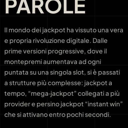
PAROLE
Il mondo dei jackpot ha vissuto una vera
e propria rivoluzione digitale. Dalle
prime versioni progressive, dove il
montepremi aumentava ad ogni
puntata su una singola slot, si è passati
a strutture più complesse: jackpot a
tempo, “mega‑jackpot” collegati a più
provider e persino jackpot “instant win”
che si attivano entro pochi secondi.