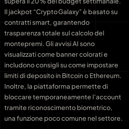
supera il 20 % del budget settimanale.
Il jackpot “Crypto Galaxy” è basato su
contratti smart, garantendo
trasparenza totale sul calcolo del
montepremi. Gli avvisi AI sono
visualizzati come banner colorati e
includono consigli su come impostare
limiti di deposito in Bitcoin o Ethereum.
Inoltre, la piattaforma permette di
bloccare temporaneamente l’account
tramite riconoscimento biometrico,
una funzione poco comune nel settore.