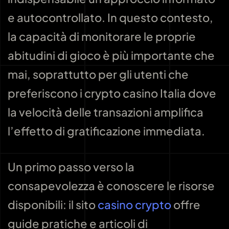
e autocontrollato. In questo contesto,
la capacità di monitorare le proprie
abitudini di gioco è più importante che
mai, soprattutto per gli utenti che
preferiscono i crypto casino Italia dove
la velocità delle transazioni amplifica
l’effetto di gratificazione immediata.
Un primo passo verso la
consapevolezza è conoscere le risorse
disponibili: il sito
casino crypto
offre
guide pratiche e articoli di