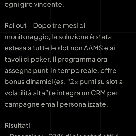
ogni giro vincente.
Rollout – Dopo tre mesi di
monitoraggio, la soluzione è stata
estesa a tutte le slot non AAMS e ai
tavoli di poker. Il programma ora
assegna punti in tempo reale, offre
bonus dinamici (es. “2× punti su slot a
volatilità alta”) e integra un CRM per
campagne email personalizzate.
Risultati