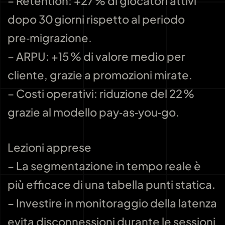
– Retention: +27 % di giocatori attivi
dopo 30 giorni rispetto al periodo
pre‑migrazione.
– ARPU: +15 % di valore medio per
cliente, grazie a promozioni mirate.
– Costi operativi: riduzione del 22 %
grazie al modello pay‑as‑you‑go.
Lezioni apprese
– La segmentazione in tempo reale è
più efficace di una tabella punti statica.
– Investire in monitoraggio della latenza
evita disconnessioni durante le sessioni