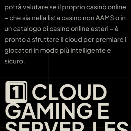
potrà valutare se il proprio casinò online
– che sia nella lista casino non AAMS o in
un catalogo di casino online esteri – è
pronto a sfruttare il cloud per premiare i
giocatori in modo più intelligente e
sicuro.
1️⃣ CLOUD
GAMING E
SERVER‑LES