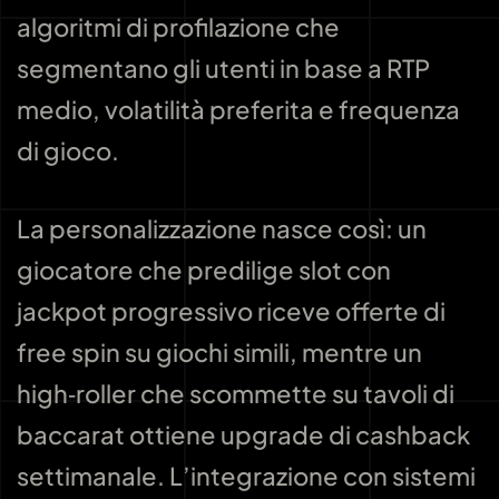
algoritmi di profilazione che
segmentano gli utenti in base a RTP
medio, volatilità preferita e frequenza
di gioco.
La personalizzazione nasce così: un
giocatore che predilige slot con
jackpot progressivo riceve offerte di
free spin su giochi simili, mentre un
high‑roller che scommette su tavoli di
baccarat ottiene upgrade di cashback
settimanale. L’integrazione con sistemi