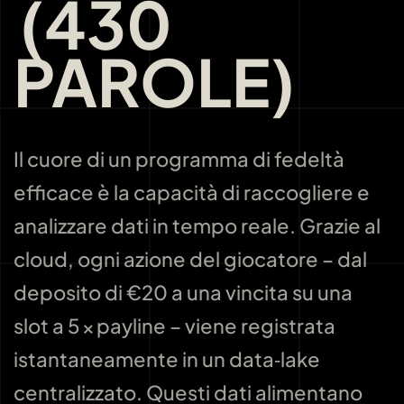
(430
PAROLE)
Il cuore di un programma di fedeltà
efficace è la capacità di raccogliere e
analizzare dati in tempo reale. Grazie al
cloud, ogni azione del giocatore – dal
deposito di €20 a una vincita su una
slot a 5 × payline – viene registrata
istantaneamente in un data‑lake
centralizzato. Questi dati alimentano