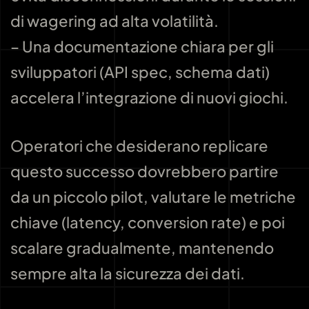
di wagering ad alta volatilità.
– Una documentazione chiara per gli
sviluppatori (API spec, schema dati)
accelera l’integrazione di nuovi giochi.
Operatori che desiderano replicare
questo successo dovrebbero partire
da un piccolo pilot, valutare le metriche
chiave (latency, conversion rate) e poi
scalare gradualmente, mantenendo
sempre alta la sicurezza dei dati.