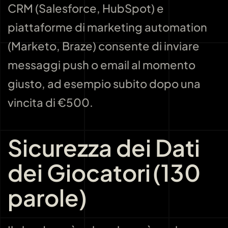
CRM (Salesforce, HubSpot) e
piattaforme di marketing automation
(Marketo, Braze) consente di inviare
messaggi push o email al momento
giusto, ad esempio subito dopo una
vincita di €500.
Sicurezza dei Dati
dei Giocatori (130
parole)