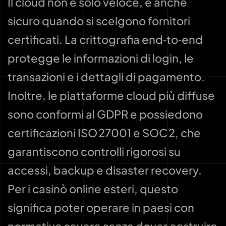
Il cloud non è solo veloce, è anche
sicuro quando si scelgono fornitori
certificati. La crittografia end‑to‑end
protegge le informazioni di login, le
transazioni e i dettagli di pagamento.
Inoltre, le piattaforme cloud più diffuse
sono conformi al GDPR e possiedono
certificazioni ISO 27001 e SOC 2, che
garantiscono controlli rigorosi su
accessi, backup e disaster recovery.
Per i casinò online esteri, questo
significa poter operare in paesi con