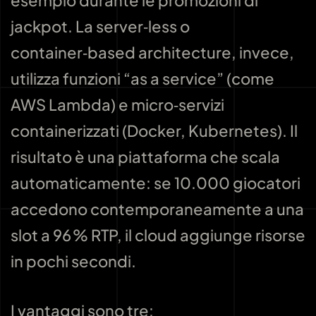
jackpot. La server‑less o
container‑based architecture, invece,
utilizza funzioni “as a service” (come
AWS Lambda) e micro‑servizi
containerizzati (Docker, Kubernetes). Il
risultato è una piattaforma che scala
automaticamente: se 10.000 giocatori
accedono contemporaneamente a una
slot a 96 % RTP, il cloud aggiunge risorse
in pochi secondi.
I vantaggi sono tre: