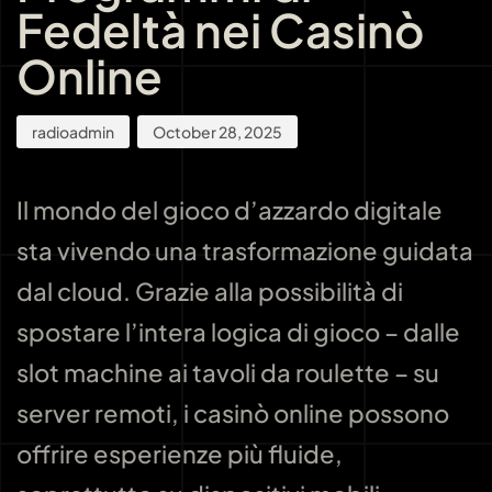
Fedeltà nei Casinò
Online
radioadmin
October 28, 2025
Il mondo del gioco d’azzardo digitale
sta vivendo una trasformazione guidata
dal cloud. Grazie alla possibilità di
spostare l’intera logica di gioco – dalle
slot machine ai tavoli da roulette – su
server remoti, i casinò online possono
offrire esperienze più fluide,