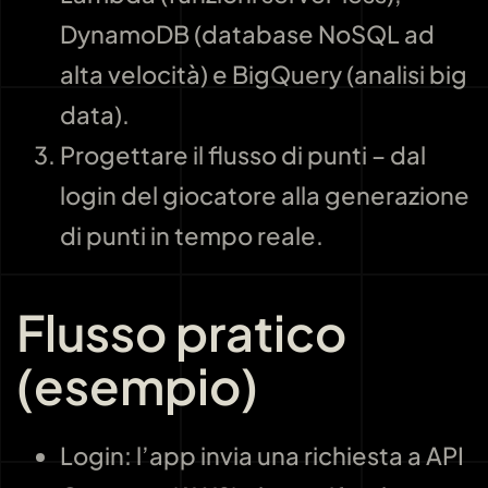
DynamoDB (database NoSQL ad
alta velocità) e BigQuery (analisi big
data).
Progettare il flusso di punti – dal
login del giocatore alla generazione
di punti in tempo reale.
Flusso pratico
(esempio)
Login: l’app invia una richiesta a API