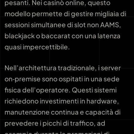
pesanti. Nei casinò online, questo
modello permette di gestire migliaia di
sessioni simultanee di slot non AAMS,
blackjack o baccarat con una latenza
quasi impercettibile.
Nell’architettura tradizionale, i server
on‑premise sono ospitati in una sede
fisica dell’operatore. Questi sistemi
richiedono investimenti in hardware,
manutenzione continua e capacità di
prevedere i picchi di traffico, ad
esempio durante le promozioni di