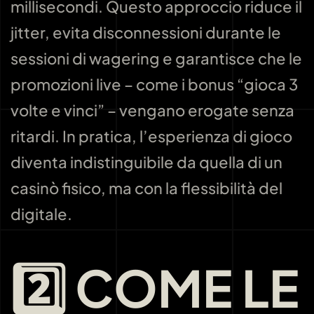
millisecondi. Questo approccio riduce il
jitter, evita disconnessioni durante le
sessioni di wagering e garantisce che le
promozioni live – come i bonus “gioca 3
volte e vinci” – vengano erogate senza
ritardi. In pratica, l’esperienza di gioco
diventa indistinguibile da quella di un
casinò fisico, ma con la flessibilità del
digitale.
2️⃣ COME LE