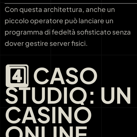
Con questa architettura, anche un
piccolo operatore può lanciare un
programma di fedeltà sofisticato senza
dover gestire server fisici.
4️⃣ CASO
STUDIO: UN
CASINÒ
ONLINE