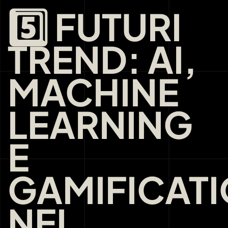
5️⃣ FUTURI
TREND: AI,
MACHINE
LEARNING
E
GAMIFICAT
NEI