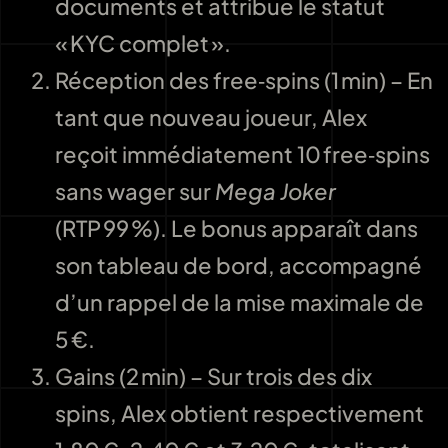
documents et attribue le statut
« KYC complet ».
Réception des free‑spins (1 min) – En
tant que nouveau joueur, Alex
reçoit immédiatement 10 free‑spins
sans wager sur
Mega Joker
(RTP 99 %). Le bonus apparaît dans
son tableau de bord, accompagné
d’un rappel de la mise maximale de
5 €.
Gains (2 min) – Sur trois des dix
spins, Alex obtient respectivement