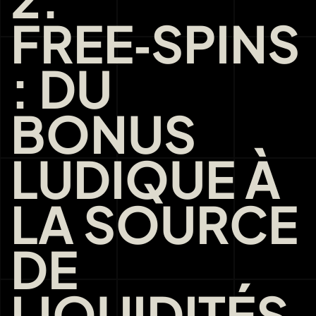
FREE‑SPINS
: DU
BONUS
LUDIQUE À
LA SOURCE
DE
LIQUIDITÉS