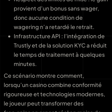
provient d’un bonus sans wager,
donc aucune condition de
wagering n’a retardé le retrait.
Infrastructure API : l’intégration de
Trustly et de la solution KYC a réduit
le temps de traitement à quelques
minutes.
Ce scénario montre comment,
lorsqu’un casino combine conformité
rigoureuse et technologies modernes,
le joueur peut transformer des