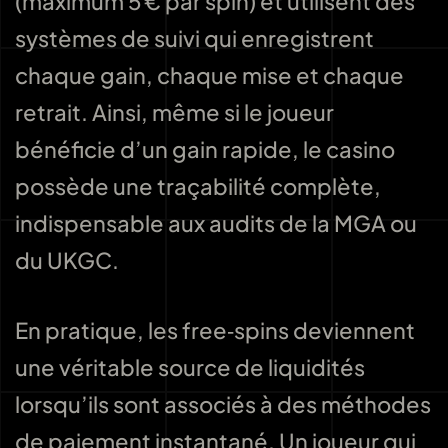
(maximum 5 € par spin) et utilisent des
systèmes de suivi qui enregistrent
chaque gain, chaque mise et chaque
retrait. Ainsi, même si le joueur
bénéficie d’un gain rapide, le casino
possède une traçabilité complète,
indispensable aux audits de la MGA ou
du UKGC.
En pratique, les free‑spins deviennent
une véritable source de liquidités
lorsqu’ils sont associés à des méthodes
de paiement instantané. Un joueur qui