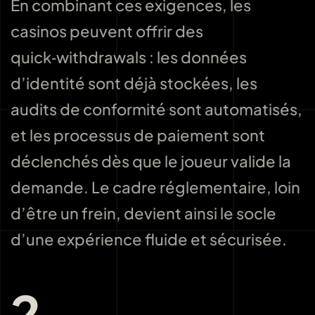
En combinant ces exigences, les
casinos peuvent offrir des
quick‑withdrawals : les données
d’identité sont déjà stockées, les
audits de conformité sont automatisés,
et les processus de paiement sont
déclenchés dès que le joueur valide la
demande. Le cadre réglementaire, loin
d’être un frein, devient ainsi le socle
d’une expérience fluide et sécurisée.
2.