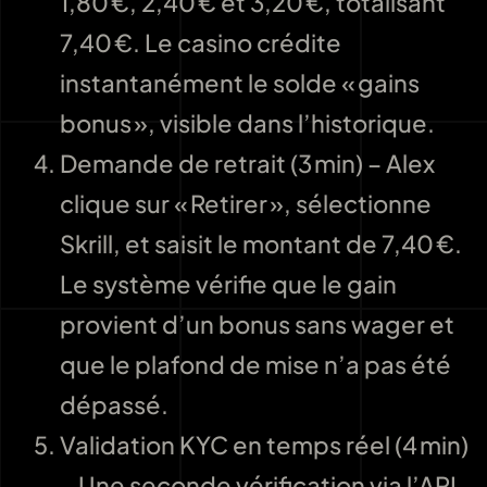
1,80 €, 2,40 € et 3,20 €, totalisant
7,40 €. Le casino crédite
instantanément le solde « gains
bonus », visible dans l’historique.
Demande de retrait (3 min) – Alex
clique sur « Retirer », sélectionne
Skrill, et saisit le montant de 7,40 €.
Le système vérifie que le gain
provient d’un bonus sans wager et
que le plafond de mise n’a pas été
dépassé.
Validation KYC en temps réel (4 min)
– Une seconde vérification via l’API