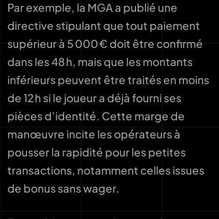
Par exemple, la MGA a publié une
directive stipulant que tout paiement
supérieur à 5 000 € doit être confirmé
dans les 48 h, mais que les montants
inférieurs peuvent être traités en moins
de 12 h si le joueur a déjà fourni ses
pièces d’identité. Cette marge de
manœuvre incite les opérateurs à
pousser la rapidité pour les petites
transactions, notamment celles issues
de bonus sans wager.