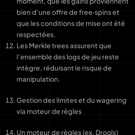
moment, que les gains proviennent
bien d’une offre de free‑spins et
que les conditions de mise ont été
respectées.
Les Merkle trees assurent que
l’ensemble des logs de jeu reste
intègre, réduisant le risque de
manipulation.
Gestion des limites et du wagering
via moteur de règles
Un moteur de règles (ex. Drools)