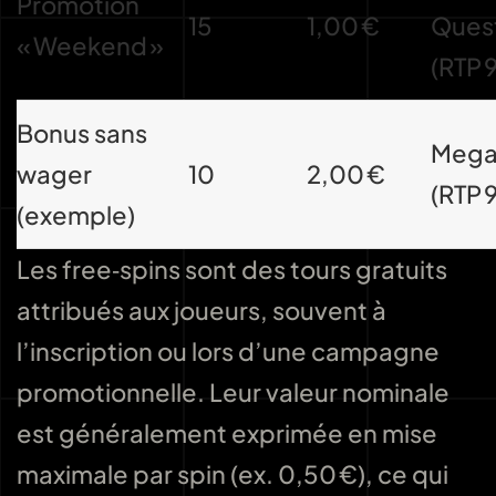
Promotion
15
1,00 €
Ques
« Weekend »
(RTP 
Bonus sans
Mega
wager
10
2,00 €
(RTP 
(exemple)
Les free‑spins sont des tours gratuits
attribués aux joueurs, souvent à
l’inscription ou lors d’une campagne
promotionnelle. Leur valeur nominale
est généralement exprimée en mise
maximale par spin (ex. 0,50 €), ce qui