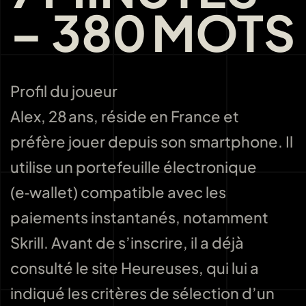
– 380 MOTS
Profil du joueur
Alex, 28 ans, réside en France et
préfère jouer depuis son smartphone. Il
utilise un portefeuille électronique
(e‑wallet) compatible avec les
paiements instantanés, notamment
Skrill. Avant de s’inscrire, il a déjà
consulté le site Heureuses, qui lui a
indiqué les critères de sélection d’un