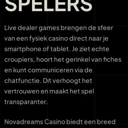
SPELERS
Live dealer games brengen de sfeer
van een fysiek casino direct naar je
smartphone of tablet. Je ziet echte
croupiers, hoort het gerinkel van fiches
en kunt communiceren via de
chatfunctie. Dit verhoogt het
vertrouwen en maakt het spel
transparanter.
Novadreams Casino biedt een breed