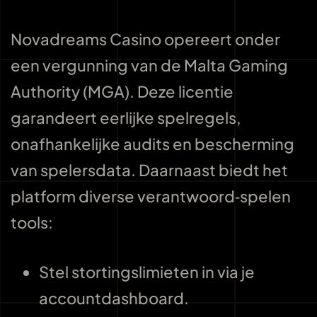
Novadreams Casino opereert onder
een vergunning van de Malta Gaming
Authority (MGA). Deze licentie
garandeert eerlijke spelregels,
onafhankelijke audits en bescherming
van spelersdata. Daarnaast biedt het
platform diverse verantwoord‑spelen
tools:
Stel stortingslimieten in via je
accountdashboard.