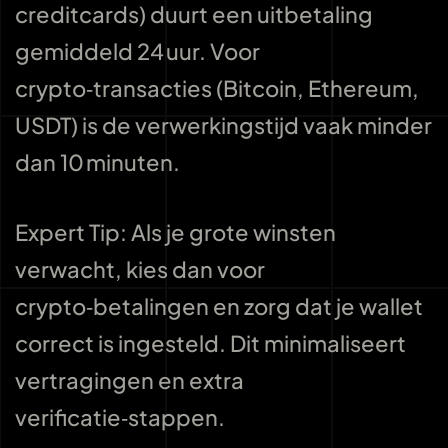
creditcards) duurt een uitbetaling
gemiddeld 24 uur. Voor
crypto‑transacties (Bitcoin, Ethereum,
USDT) is de verwerkingstijd vaak minder
dan 10 minuten.
Expert Tip: Als je grote winsten
verwacht, kies dan voor
crypto‑betalingen en zorg dat je wallet
correct is ingesteld. Dit minimaliseert
vertragingen en extra
verificatie‑stappen.