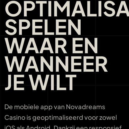
OPTIMALISA
SPELEN
WAAR EN
WANNEER
JE WILT
De mobiele app van Novadreams
Casino is geoptimaliseerd voor zowel
iOS als Android. Dankzij een responsief