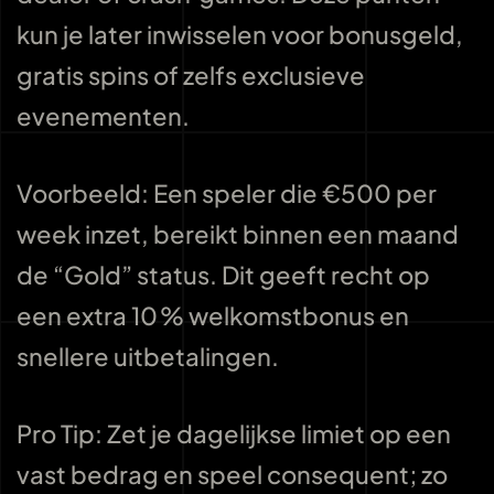
kun je later inwisselen voor bonusgeld,
gratis spins of zelfs exclusieve
evenementen.
Voorbeeld: Een speler die €500 per
week inzet, bereikt binnen een maand
de “Gold” status. Dit geeft recht op
een extra 10 % welkomstbonus en
snellere uitbetalingen.
Pro Tip: Zet je dagelijkse limiet op een
vast bedrag en speel consequent; zo