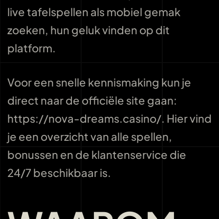
live tafelspellen als mobiel gemak
zoeken, hun geluk vinden op dit
platform.
Voor een snelle kennismaking kun je
direct naar de officiële site gaan:
https://nova-dreams.casino/. Hier vind
je een overzicht van alle spellen,
bonussen en de klantenservice die
24/7 beschikbaar is.