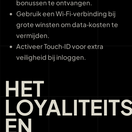
bonussen te ontvangen.
Gebruik een Wi‑Fi‑verbinding bij
grote winsten om data‑kosten te
vermijden.
Activeer Touch‑ID voor extra
veiligheid bij inloggen.
HET
LOYALITEITS
EN