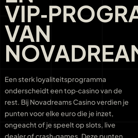
VIP‑PROG
VAN
NOVADREA
Een sterk loyaliteitsprogramma
onderscheidt een top‑casino van de
rest. Bij Novadreams Casino verdien je
punten voor elke euro die je inzet,
ongeacht of je speelt op slots, live
dealer of crash‑games. Deze punten