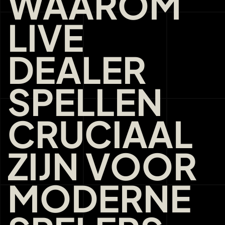
WAAROM
LIVE
DEALER
SPELLEN
CRUCIAAL
ZIJN VOOR
MODERNE