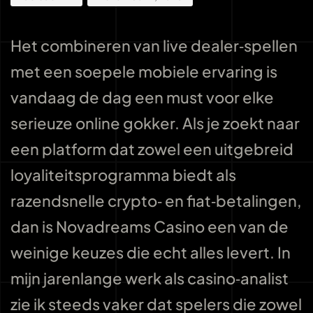
Het combineren van live dealer‑spellen
met een soepele mobiele ervaring is
vandaag de dag een must voor elke
serieuze online gokker. Als je zoekt naar
een platform dat zowel een uitgebreid
loyaliteitsprogramma biedt als
razendsnelle crypto‑ en fiat‑betalingen,
dan is Novadreams Casino een van de
weinige keuzes die echt alles levert. In
mijn jarenlange werk als casino‑analist
zie ik steeds vaker dat spelers die zowel