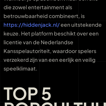
die zowel entertainment als
betrouwbaarheid combineert, is
https://hiddenjack.nl/
een uitstekende
keuze. Het platform beschikt over een
licentie van de Nederlandse
Kansspelautoriteit, waardoor spelers
verzekerd zijn van een eerlijk en veilig
speelklimaat.
TOP 5