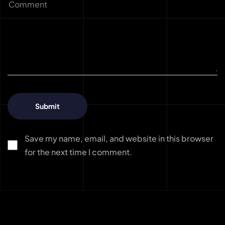
Save my name, email, and website in this browser
for the next time I comment.