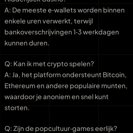
A: De meeste e‑wallets worden binnen
enkele uren verwerkt, terwijl
bankoverschrijvingen 1‑3 werkdagen
kunnen duren.
Q: Kan ik met crypto spelen?
A: Ja, het platform ondersteunt Bitcoin,
Ethereum en andere populaire munten,
waardoor je anoniem en snel kunt
storten.
Q: Zijn de popcultuur‑games eerlijk?