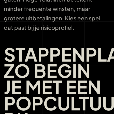
minder frequente winsten, maar
grotere uitbetalingen. Kies een spel
dat past bij je risicoprofiel.
STAPPENPL
ZO BEGIN
JE MET EEN
POPCULTUU