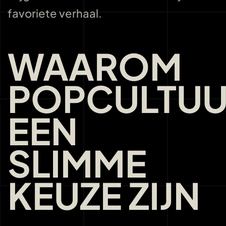
favoriete verhaal.
WAAROM
POPCULTUU
EEN
SLIMME
KEUZE ZIJN