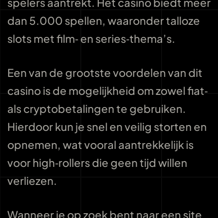
spelers aantrekt. Het casino biedt meer
dan 5.000 spellen, waaronder talloze
slots met film‑ en series‑thema’s.
Een van de grootste voordelen van dit
casino is de mogelijkheid om zowel fiat‑
als cryptobetalingen te gebruiken.
Hierdoor kun je snel en veilig storten en
opnemen, wat vooral aantrekkelijk is
voor high‑rollers die geen tijd willen
verliezen.
Wanneer je op zoek bent naar een site