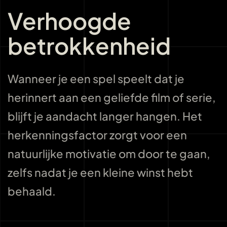
Verhoogde
betrokkenheid
Wanneer je een spel speelt dat je
herinnert aan een geliefde film of serie,
blijft je aandacht langer hangen. Het
herkenningsfactor zorgt voor een
natuurlijke motivatie om door te gaan,
zelfs nadat je een kleine winst hebt
behaald.