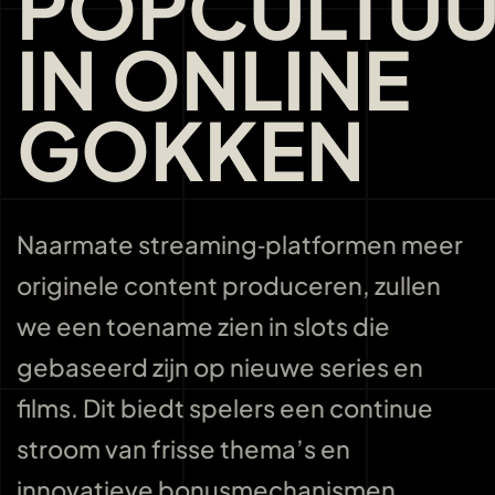
POPCULTU
IN ONLINE
GOKKEN
Naarmate streaming‑platformen meer
originele content produceren, zullen
we een toename zien in slots die
gebaseerd zijn op nieuwe series en
films. Dit biedt spelers een continue
stroom van frisse thema’s en
innovatieve bonusmechanismen.