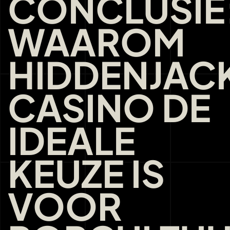
CONCLUSIE
WAAROM
HIDDENJAC
CASINO DE
IDEALE
KEUZE IS
VOOR