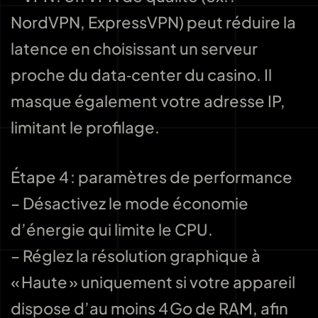
NordVPN, ExpressVPN) peut réduire la
latence en choisissant un serveur
proche du data‑center du casino. Il
masque également votre adresse IP,
limitant le profilage.
Étape 4 : paramètres de performance
– Désactivez le mode économie
d’énergie qui limite le CPU.
– Réglez la résolution graphique à
« Haute » uniquement si votre appareil
dispose d’au moins 4 Go de RAM, afin