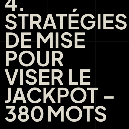
4.
STRATÉGIES
DE MISE
POUR
VISER LE
JACKPOT –
380 MOTS