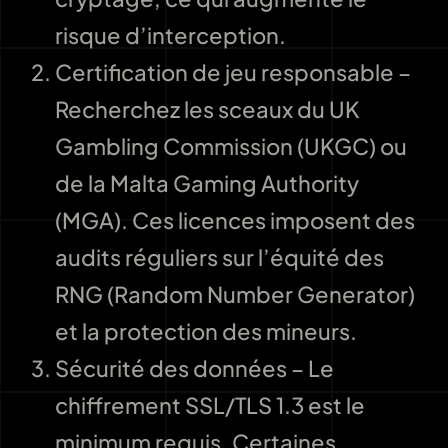
risque d’interception.
Certification de jeu responsable –
Recherchez les sceaux du UK
Gambling Commission (UKGC) ou
de la Malta Gaming Authority
(MGA). Ces licences imposent des
audits réguliers sur l’équité des
RNG (Random Number Generator)
et la protection des mineurs.
Sécurité des données – Le
chiffrement SSL/TLS 1.3 est le
minimum requis. Certaines