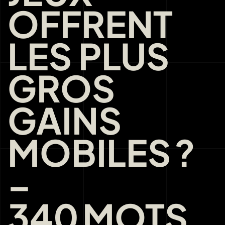
OFFRENT
LES PLUS
GROS
GAINS
MOBILES ?
–
340 MOTS