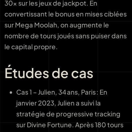
30x sur les jeux de jackpot. En
convertissant le bonus en mises ciblées
sur Mega Moolah, on augmente le
nombre de tours joués sans puiser dans
le capital propre.
Études de cas
Cas 1 – Julien, 34 ans, Paris : En
janvier 2023, Julien a suivi la
stratégie de progressive tracking
sur Divine Fortune. Après 180 tours