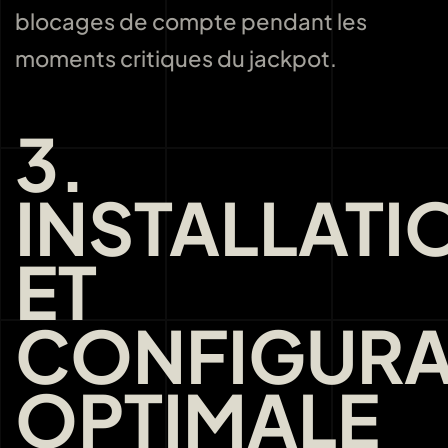
blocages de compte pendant les
moments critiques du jackpot.
3.
INSTALLATI
ET
CONFIGURA
OPTIMALE