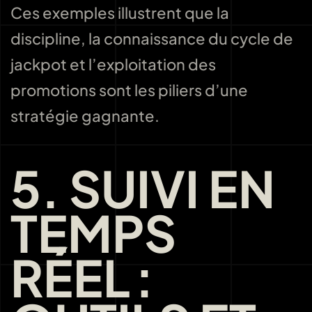
Ces exemples illustrent que la
discipline, la connaissance du cycle de
jackpot et l’exploitation des
promotions sont les piliers d’une
stratégie gagnante.
5. SUIVI EN
TEMPS
RÉEL :