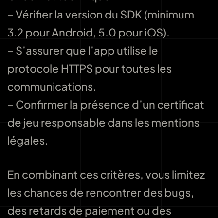
– Vérifier la version du SDK (minimum
3.2 pour Android, 5.0 pour iOS).
– S’assurer que l’app utilise le
protocole HTTPS pour toutes les
communications.
– Confirmer la présence d’un certificat
de jeu responsable dans les mentions
légales.
En combinant ces critères, vous limitez
les chances de rencontrer des bugs,
des retards de paiement ou des