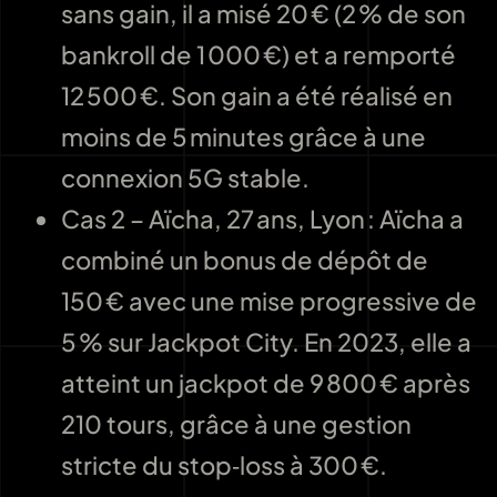
sans gain, il a misé 20 € (2 % de son
bankroll de 1 000 €) et a remporté
12 500 €. Son gain a été réalisé en
moins de 5 minutes grâce à une
connexion 5G stable.
Cas 2 – Aïcha, 27 ans, Lyon : Aïcha a
combiné un bonus de dépôt de
150 € avec une mise progressive de
5 % sur Jackpot City. En 2023, elle a
atteint un jackpot de 9 800 € après
210 tours, grâce à une gestion
stricte du stop‑loss à 300 €.