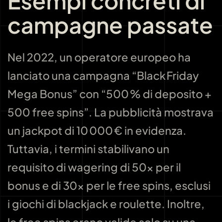
Esempi concreti di
campagne passate
Nel 2022, un operatore europeo ha
lanciato una campagna “Black Friday
Mega Bonus” con “500 % di deposito +
500 free spins”. La pubblicità mostrava
un jackpot di 10 000 € in evidenza.
Tuttavia, i termini stabilivano un
requisito di wagering di 50x per il
bonus e di 30x per le free spins, esclusi
i giochi di blackjack e roulette. Inoltre,
le free spins erano valide solo su una