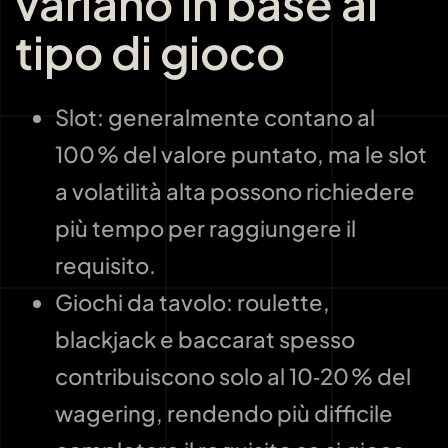
variano in base al
tipo di gioco
Slot: generalmente contano al
100 % del valore puntato, ma le slot
a volatilità alta possono richiedere
più tempo per raggiungere il
requisito.
Giochi da tavolo: roulette,
blackjack e baccarat spesso
contribuiscono solo al 10‑20 % del
wagering, rendendo più difficile