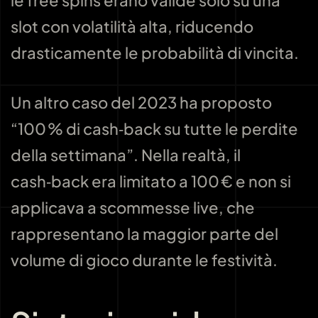
slot con volatilità alta, riducendo
drasticamente le probabilità di vincita.
Un altro caso del 2023 ha proposto
“100 % di cash‑back su tutte le perdite
della settimana”. Nella realtà, il
cash‑back era limitato a 100 € e non si
applicava a scommesse live, che
rappresentano la maggior parte del
volume di gioco durante le festività.