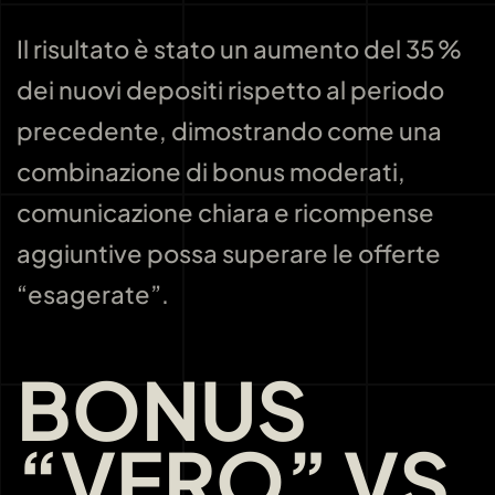
Il risultato è stato un aumento del 35 %
dei nuovi depositi rispetto al periodo
precedente, dimostrando come una
combinazione di bonus moderati,
comunicazione chiara e ricompense
aggiuntive possa superare le offerte
“esagerate”.
BONUS
“VERO” VS