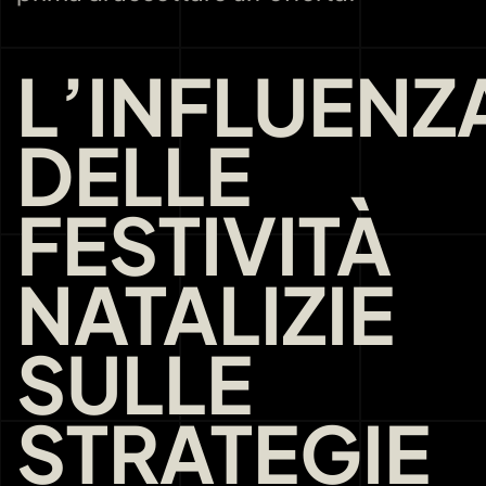
L’INFLUENZ
DELLE
FESTIVITÀ
NATALIZIE
SULLE
STRATEGIE