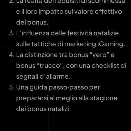
La realtà dei requisiti di scommessa
e il loro impatto sul valore effettivo
del bonus.
L’influenza delle festività natalizie
sulle tattiche di marketing iGaming.
La distinzione tra bonus “vero” e
bonus “trucco”, con una checklist di
segnali d’allarme.
Una guida passo‑passo per
prepararsi al meglio alla stagione
dei bonus natalizi.