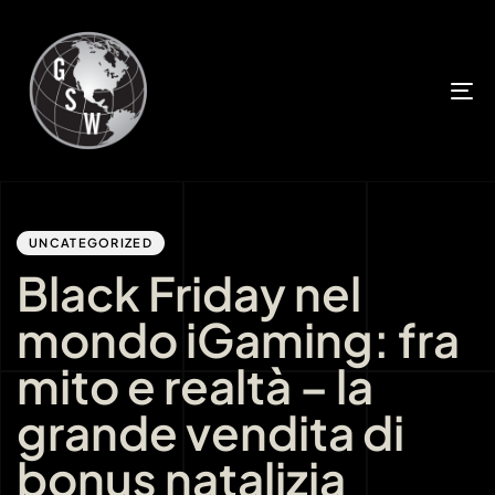
T
n
Author
Published
PUBLISHED
IN:
on:
UNCATEGORIZED
Black Friday nel
mondo iGaming: fra
mito e realtà – la
grande vendita di
bonus natalizia