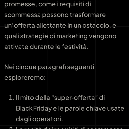
promesse, come i requisiti di
scommessa possono trasformare
un’offerta allettante in un ostacolo, e
quali strategie di marketing vengono
attivate durante le festività.
Nei cinque paragrafi seguenti
esploreremo:
Il mito della “super‑offerta” di
Black Friday e le parole chiave usate
dagli operatori.