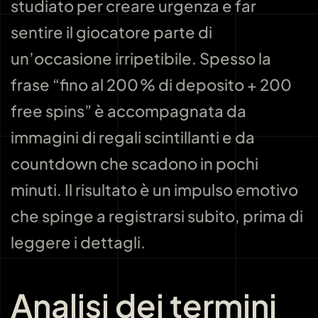
studiato per creare urgenza e far
sentire il giocatore parte di
un’occasione irripetibile. Spesso la
frase “fino al 200 % di deposito + 200
free spins” è accompagnata da
immagini di regali scintillanti e da
countdown che scadono in pochi
minuti. Il risultato è un impulso emotivo
che spinge a registrarsi subito, prima di
leggere i dettagli.
Analisi dei termini