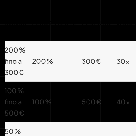
BONUS
PERCENTUALE
PLAFOND
WAGE
200 %
fino a
200 %
300 €
30x
300 €
100 %
fino a
100 %
500 €
40x
500 €
50 %