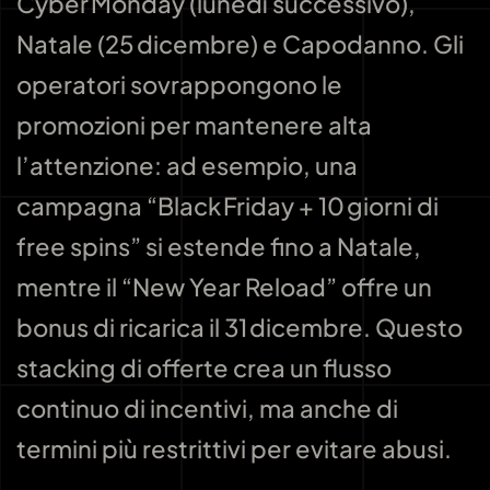
Cyber Monday (lunedì successivo),
Natale (25 dicembre) e Capodanno. Gli
operatori sovrappongono le
promozioni per mantenere alta
l’attenzione: ad esempio, una
campagna “Black Friday + 10 giorni di
free spins” si estende fino a Natale,
mentre il “New Year Reload” offre un
bonus di ricarica il 31 dicembre. Questo
stacking di offerte crea un flusso
continuo di incentivi, ma anche di
termini più restrittivi per evitare abusi.