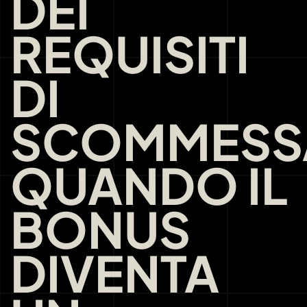
DEI
REQUISITI
DI
SCOMMESS
QUANDO IL
BONUS
DIVENTA