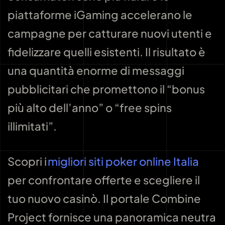
piattaforme iGaming accelerano le
campagne per catturare nuovi utenti e
fidelizzare quelli esistenti. Il risultato è
una quantità enorme di messaggi
pubblicitari che promettono il “bonus
più alto dell’anno” o “free spins
illimitati”.
Scopri i
migliori siti poker online Italia
per confrontare offerte e scegliere il
tuo nuovo casinò. Il portale Combine
Project fornisce una panoramica neutra