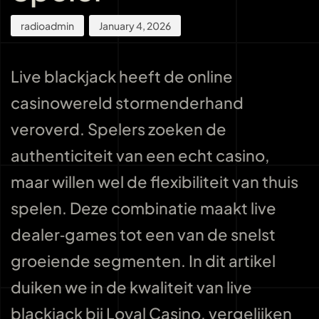
radioadmin
January 4, 2026
Live blackjack heeft de online
casinowereld stormenderhand
veroverd. Spelers zoeken de
authenticiteit van een echt casino,
maar willen wel de flexibiliteit van thuis
spelen. Deze combinatie maakt live
dealer‑games tot een van de snelst
groeiende segmenten. In dit artikel
duiken we in de kwaliteit van live
blackjack bij Loyal Casino, vergelijken