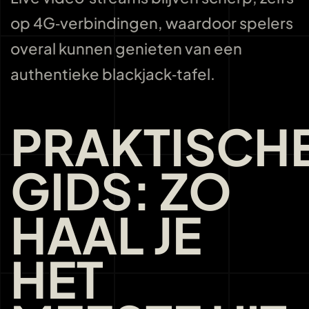
op 4G‑verbindingen, waardoor spelers
overal kunnen genieten van een
authentieke blackjack‑tafel.
PRAKTISCH
GIDS: ZO
HAAL JE
HET