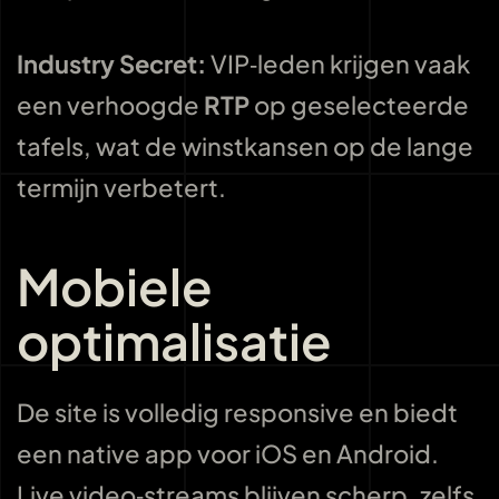
Industry Secret:
VIP‑leden krijgen vaak
een verhoogde
RTP
op geselecteerde
tafels, wat de winstkansen op de lange
termijn verbetert.
Mobiele
optimalisatie
De site is volledig responsive en biedt
een native app voor iOS en Android.
Live video‑streams blijven scherp, zelfs