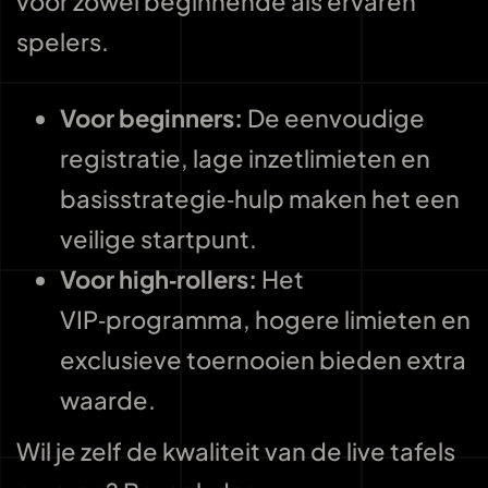
voor zowel beginnende als ervaren
spelers.
Voor beginners:
De eenvoudige
registratie, lage inzetlimieten en
basisstrategie‑hulp maken het een
veilige startpunt.
Voor high‑rollers:
Het
VIP‑programma, hogere limieten en
exclusieve toernooien bieden extra
waarde.
Wil je zelf de kwaliteit van de live tafels