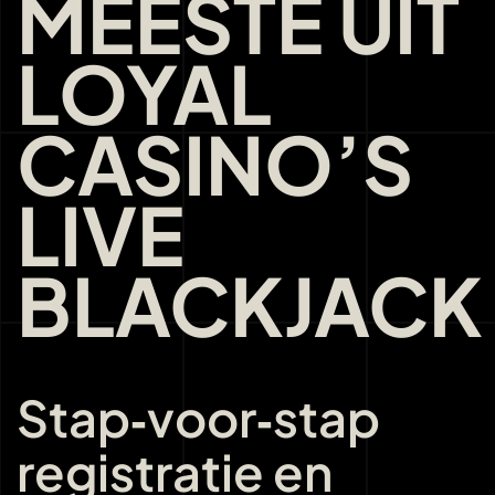
MEESTE UIT
LOYAL
CASINO’S
LIVE
BLACKJACK
Stap‑voor‑stap
registratie en