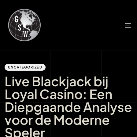
T
n
Author
Published
PUBLISHED
IN:
on:
UNCATEGORIZED
Live Blackjack bij
Loyal Casino: Een
Diepgaande Analyse
voor de Moderne
Speler