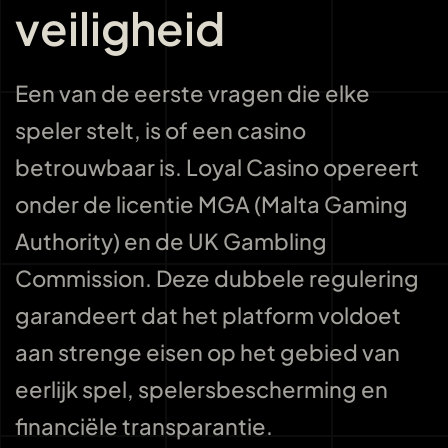
veiligheid
Een van de eerste vragen die elke
speler stelt, is of een casino
betrouwbaar is. Loyal Casino opereert
onder de licentie MGA (Malta Gaming
Authority) en de UK Gambling
Commission. Deze dubbele regulering
garandeert dat het platform voldoet
aan strenge eisen op het gebied van
eerlijk spel, spelersbescherming en
financiële transparantie.