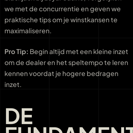
we met de concurrentie en geven we
praktische tips om je winstkansen te
maximaliseren.
Pro Tip:
Begin altijd met een kleine inzet
om de dealer en het speltempo te leren
kennen voordat je hogere bedragen
inzet.
DE