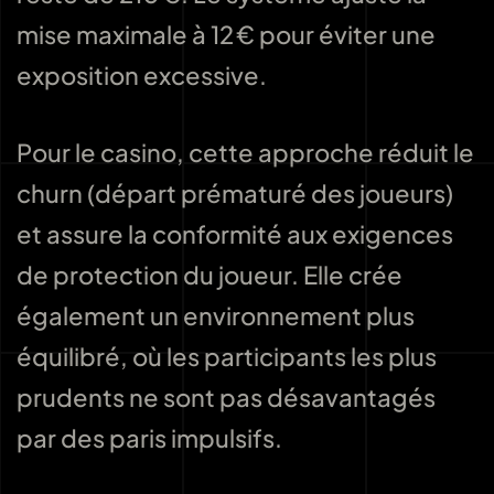
mise maximale à 12 € pour éviter une
exposition excessive.
Pour le casino, cette approche réduit le
churn (départ prématuré des joueurs)
et assure la conformité aux exigences
de protection du joueur. Elle crée
également un environnement plus
équilibré, où les participants les plus
prudents ne sont pas désavantagés
par des paris impulsifs.