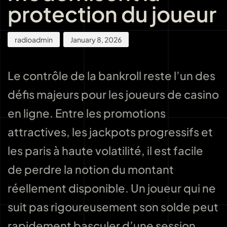
protection du joueur
radioadmin
January 8, 2026
Le contrôle de la bankroll reste l’un des
défis majeurs pour les joueurs de casino
en ligne. Entre les promotions
attractives, les jackpots progressifs et
les paris à haute volatilité, il est facile
de perdre la notion du montant
réellement disponible. Un joueur qui ne
suit pas rigoureusement son solde peut
rapidement basculer d’une session