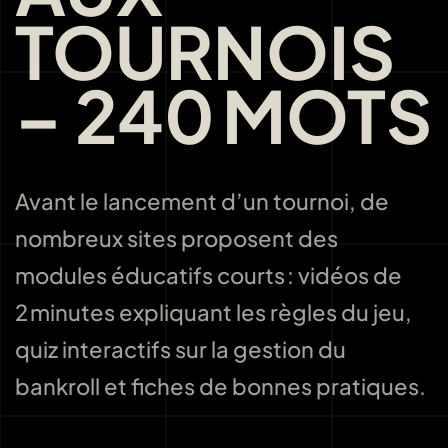
TOURNOIS
– 240 MOTS
Avant le lancement d’un tournoi, de
nombreux sites proposent des
modules éducatifs courts : vidéos de
2 minutes expliquant les règles du jeu,
quiz interactifs sur la gestion du
bankroll et fiches de bonnes pratiques.