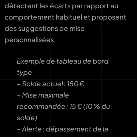
détectent les écarts par rapport au
comportement habituel et proposent
des suggestions de mise
personnalisées.
Exemple de tableau de bord
type
– Solde actuel : 150 €
– Mise maximale
recommandée : 15 € (10 % du
solde)
– Alerte : dépassement de la