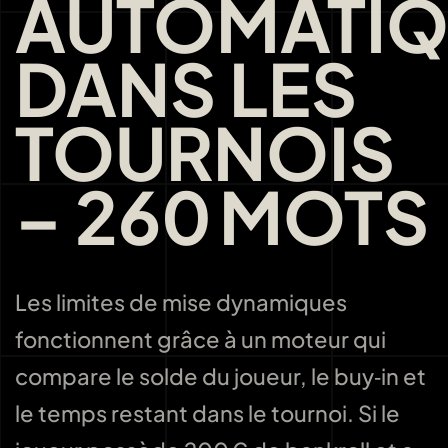
AUTOMATIQ
DANS LES
TOURNOIS
– 260 MOTS
Les limites de mise dynamiques
fonctionnent grâce à un moteur qui
compare le solde du joueur, le buy‑in et
le temps restant dans le tournoi. Si le