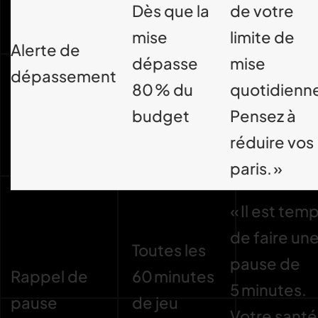
Dès que la
de votre
mise
limite de
Alerte de
dépasse
mise
dépassement
80 % du
quotidienn
budget
Pensez à
réduire vos
paris. »
« Il est tem
de faire un
Toutes les
pause de
Rappel de
60 minutes
5 minutes.
pause
de jeu
Votre santé