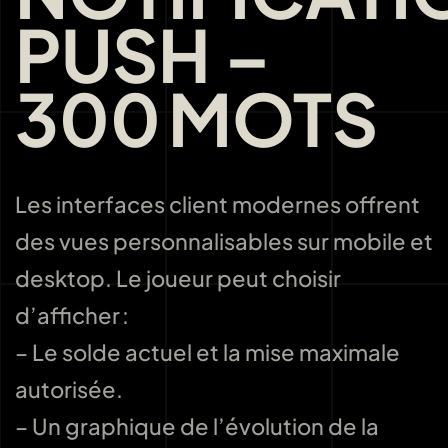
PUSH –
300 MOTS
Les interfaces client modernes offrent
des vues personnalisables sur mobile et
desktop. Le joueur peut choisir
d’afficher :
– Le solde actuel et la mise maximale
autorisée.
– Un graphique de l’évolution de la