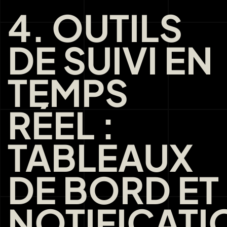
4. OUTILS
DE SUIVI EN
TEMPS
RÉEL :
TABLEAUX
DE BORD ET
NOTIFICATI