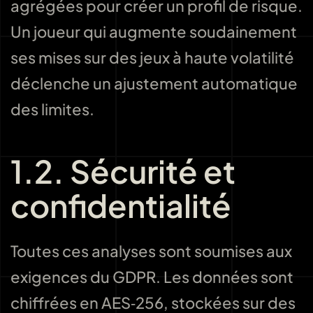
agrégées pour créer un profil de risque.
Un joueur qui augmente soudainement
ses mises sur des jeux à haute volatilité
déclenche un ajustement automatique
des limites.
1.2. Sécurité et
confidentialité
Toutes ces analyses sont soumises aux
exigences du GDPR. Les données sont
chiffrées en AES‑256, stockées sur des