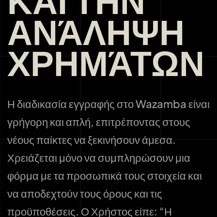
ΚΑΙ ΤΗΝ
ΑΝΆΛΗΨΗ
ΧΡΗΜΆΤΩΝ
Η διαδικασία εγγραφής στο Wazamba είναι
γρήγορη και απλή, επιτρέποντας στους
νέους παίκτες να ξεκινήσουν άμεσα.
Χρειάζεται μόνο να συμπληρώσουν μια
φόρμα με τα προσωπικά τους στοιχεία και
να αποδεχτούν τους όρους και τις
προϋποθέσεις. Ο Χρήστος είπε: “Η