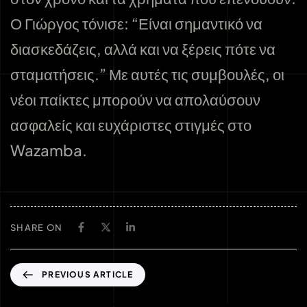
Ο Γιώργος τόνισε: “Είναι σημαντικό να
διασκεδάζεις, αλλά και να ξέρεις πότε να
σταματήσεις.” Με αυτές τις συμβουλές, οι
νέοι παίκτες μπορούν να απολαύσουν
ασφαλείς και ευχάριστες στιγμές στο
Wazamba.
SHARE ON
PREVIOUS ARTICLE