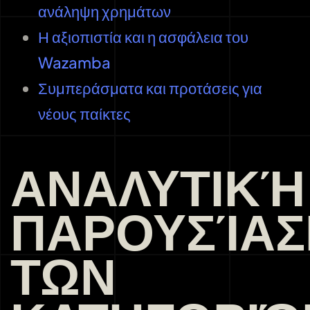
ανάληψη χρημάτων
Η αξιοπιστία και η ασφάλεια του
Wazamba
Συμπεράσματα και προτάσεις για
νέους παίκτες
ΑΝΑΛΥΤΙΚΉ
ΠΑΡΟΥΣΊΑΣ
ΤΩΝ