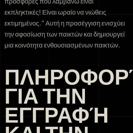
προσφορές που λαμβάνω είναι
εκπληκτικές! Είναι ωραίο να νιώθεις
εκτιμημένος.” Αυτή η προσέγγιση ενισχύει
την αφοσίωση των παικτών και δημιουργεί
μια κοινότητα ενθουσιασμένων παικτών.
ΠΛΗΡΟΦΟΡ
ΓΙΑ ΤΗΝ
ΕΓΓΡΑΦΉ