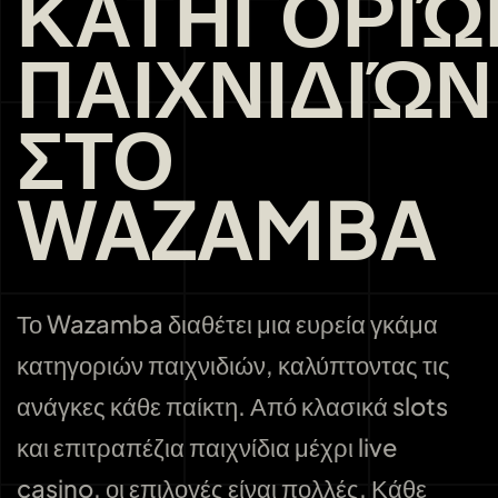
ΚΑΤΗΓΟΡΙΏ
ΠΑΙΧΝΙΔΙΏΝ
ΣΤΟ
WAZAMBA
Το Wazamba διαθέτει μια ευρεία γκάμα
κατηγοριών παιχνιδιών, καλύπτοντας τις
ανάγκες κάθε παίκτη. Από κλασικά slots
και επιτραπέζια παιχνίδια μέχρι live
casino, οι επιλογές είναι πολλές. Κάθε