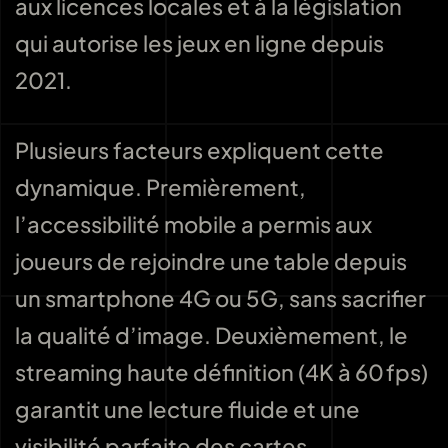
aux licences locales et à la législation
qui autorise les jeux en ligne depuis
2021.
Plusieurs facteurs expliquent cette
dynamique. Premièrement,
l’accessibilité mobile a permis aux
joueurs de rejoindre une table depuis
un smartphone 4G ou 5G, sans sacrifier
la qualité d’image. Deuxièmement, le
streaming haute définition (4K à 60 fps)
garantit une lecture fluide et une
visibilité parfaite des cartes,