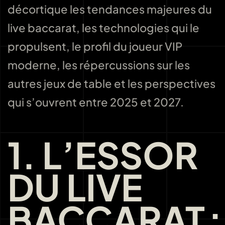
décortique les tendances majeures du
live baccarat, les technologies qui le
propulsent, le profil du joueur VIP
moderne, les répercussions sur les
autres jeux de table et les perspectives
qui s’ouvrent entre 2025 et 2027.
1. L’ESSOR
DU LIVE
BACCARAT :