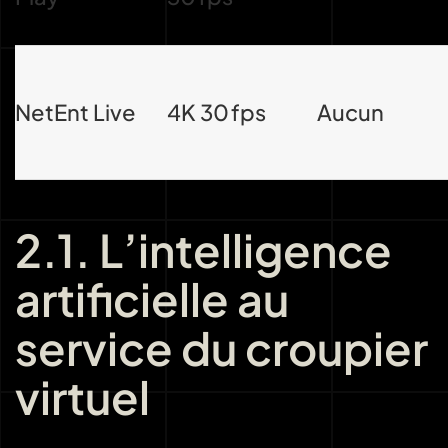
NetEnt Live
4K 30 fps
Aucun
2.1. L’intelligence
artificielle au
service du croupier
virtuel