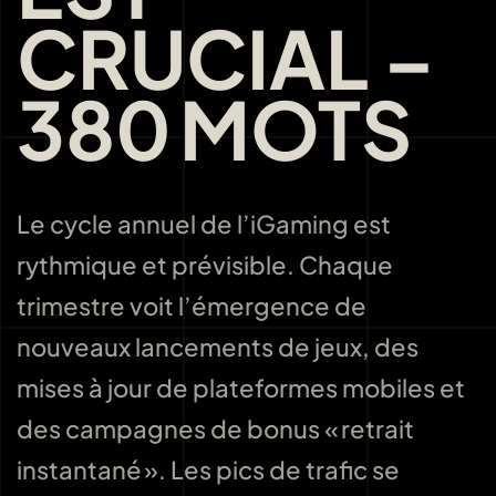
CRUCIAL –
380 MOTS
Le cycle annuel de l’iGaming est
rythmique et prévisible. Chaque
trimestre voit l’émergence de
nouveaux lancements de jeux, des
mises à jour de plateformes mobiles et
des campagnes de bonus « retrait
instantané ». Les pics de trafic se