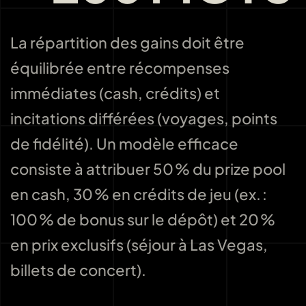
La répartition des gains doit être
équilibrée entre récompenses
immédiates (cash, crédits) et
incitations différées (voyages, points
de fidélité). Un modèle efficace
consiste à attribuer 50 % du prize pool
en cash, 30 % en crédits de jeu (ex. :
100 % de bonus sur le dépôt) et 20 %
en prix exclusifs (séjour à Las Vegas,
billets de concert).