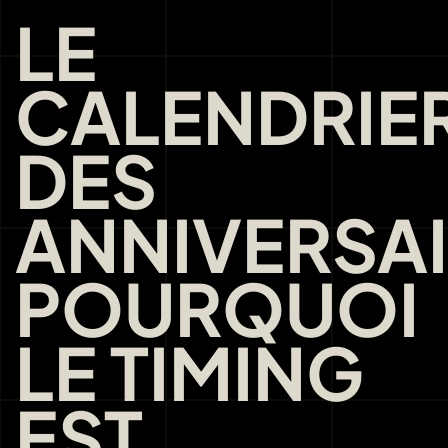
LE
CALENDRIE
DES
ANNIVERSAI
POURQUOI
LE TIMING
EST