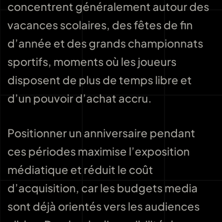
concentrent généralement autour des
vacances scolaires, des fêtes de fin
d’année et des grands championnats
sportifs, moments où les joueurs
disposent de plus de temps libre et
d’un pouvoir d’achat accru.
Positionner un anniversaire pendant
ces périodes maximise l’exposition
médiatique et réduit le coût
d’acquisition, car les budgets media
sont déjà orientés vers les audiences