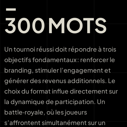
–
300 MOTS
Un tournoi réussi doit répondre à trois
objectifs fondamentaux : renforcer le
branding, stimuler l’engagement et
générer des revenus additionnels. Le
choix du format influe directement sur
la dynamique de participation. Un
battle‑royale, où les joueurs
s’affrontent simultanément sur un