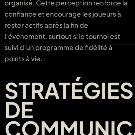
organisé. Cette perception renforce la
confiance et encourage les joueurs à
rester actifs après la fin de
l’événement, surtout si le tournoi est
suivi d’un programme de fidélité à
points à vie.
STRATÉGIES
DE
COMMUNIC