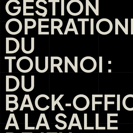
GESTION
OPÉRATION
DU
TOURNOI :
DU
BACK‑OFFI
À LA SALLE