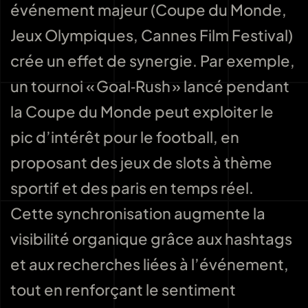
événement majeur (Coupe du Monde,
Jeux Olympiques, Cannes Film Festival)
crée un effet de synergie. Par exemple,
un tournoi « Goal‑Rush » lancé pendant
la Coupe du Monde peut exploiter le
pic d’intérêt pour le football, en
proposant des jeux de slots à thème
sportif et des paris en temps réel.
Cette synchronisation augmente la
visibilité organique grâce aux hashtags
et aux recherches liées à l’événement,
tout en renforçant le sentiment