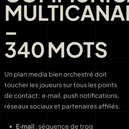
MULTICANA
–
340 MOTS
Un plan media bien orchestré doit
toucher les joueurs sur tous les points
de contact : e‑mail, push notifications,
réseaux sociaux et partenaires affiliés.
E‑mail
: séquence de trois