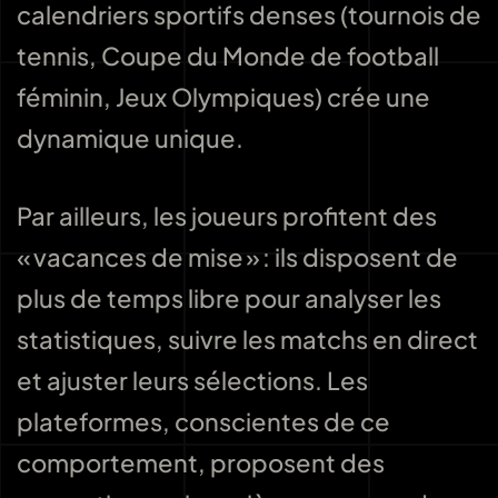
calendriers sportifs denses (tournois de
tennis, Coupe du Monde de football
féminin, Jeux Olympiques) crée une
dynamique unique.
Par ailleurs, les joueurs profitent des
« vacances de mise » : ils disposent de
plus de temps libre pour analyser les
statistiques, suivre les matchs en direct
et ajuster leurs sélections. Les
plateformes, conscientes de ce
comportement, proposent des