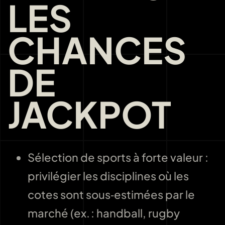
LES
CHANCES
DE
JACKPOT
Sélection de sports à forte valeur :
privilégier les disciplines où les
cotes sont sous‑estimées par le
marché (ex. : handball, rugby