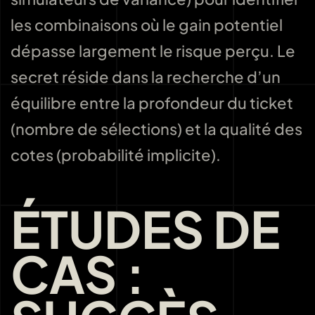
les combinaisons où le gain potentiel
dépasse largement le risque perçu. Le
secret réside dans la recherche d’un
équilibre entre la profondeur du ticket
(nombre de sélections) et la qualité des
cotes (probabilité implicite).
ÉTUDES DE
CAS :