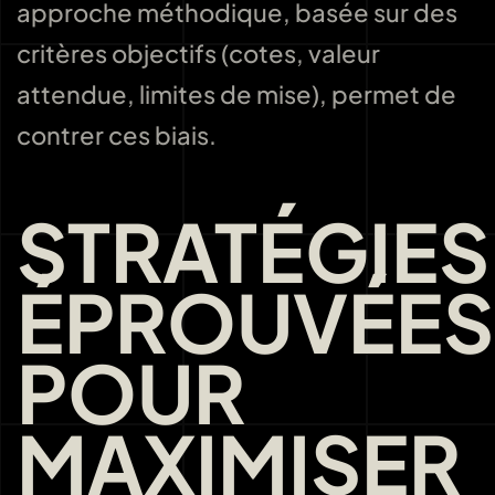
approche méthodique, basée sur des
critères objectifs (cotes, valeur
attendue, limites de mise), permet de
contrer ces biais.
STRATÉGIES
ÉPROUVÉES
POUR
MAXIMISER