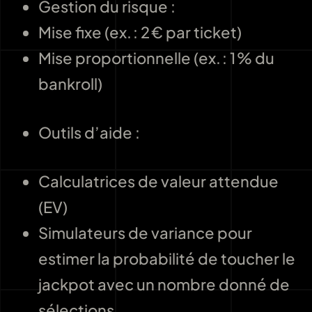
Gestion du risque :
Mise fixe (ex. : 2 € par ticket)
Mise proportionnelle (ex. : 1 % du
bankroll)
Outils d’aide :
Calculatrices de valeur attendue
(EV)
Simulateurs de variance pour
estimer la probabilité de toucher le
jackpot avec un nombre donné de
sélections.