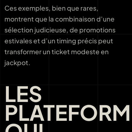
Ces exemples, bien que rares,
montrent que la combinaison d’une
sélection judicieuse, de promotions
estivales et d’un timing précis peut
transformer un ticket modeste en
jackpot.
LES
PLATEFORM
QUI