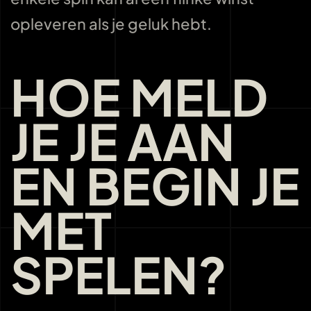
opleveren als je geluk hebt.
HOE MELD
JE JE AAN
EN BEGIN JE
MET
SPELEN?