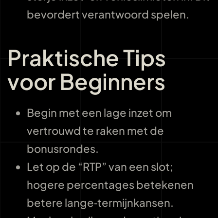
bevordert verantwoord spelen.
Praktische Tips
voor Beginners
Begin met een lage inzet om
vertrouwd te raken met de
bonusrondes.
Let op de “RTP” van een slot;
hogere percentages betekenen
betere lange‑termijnkansen.