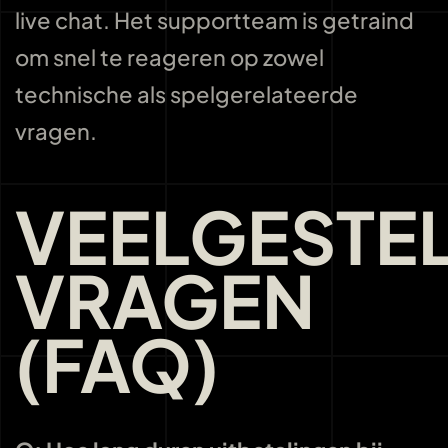
live chat. Het supportteam is getraind
om snel te reageren op zowel
technische als spelgerelateerde
vragen.
VEELGESTE
VRAGEN
(FAQ)