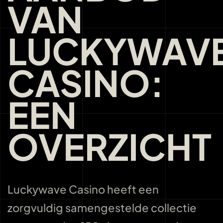
VAN
LUCKYWAV
CASINO:
EEN
OVERZICHT
Luckywave Casino heeft een
zorgvuldig samengestelde collectie