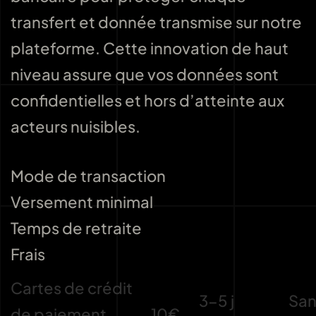
transfert et donnée transmise sur notre
plateforme. Cette innovation de haut
niveau assure que vos données sont
confidentielles et hors d’atteinte aux
acteurs nuisibles.
Mode de transaction
Versement minimal
Temps de retraite
Frais
Cartes de crédit
3-5 j
San
de paiement
10€