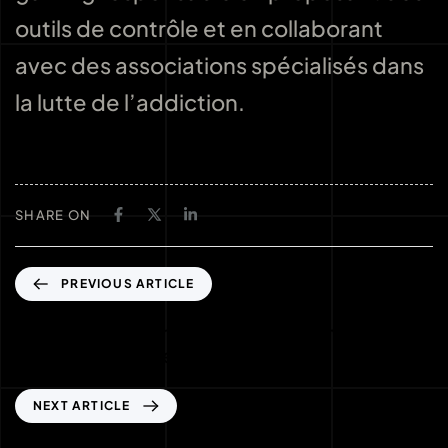
outils de contrôle et en collaborant
avec des associations spécialisés dans
la lutte de l’addiction.
SHARE ON
PREVIOUS ARTICLE
Talismania Gaming : Votre Plateforme de
Gaming Privilégiée
NEXT ARTICLE