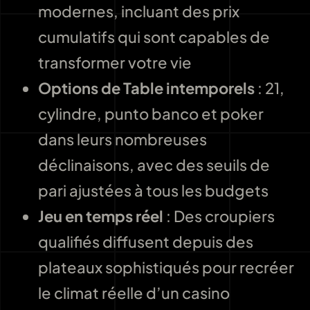
modernes, incluant des prix
cumulatifs qui sont capables de
transformer votre vie
Options de Table intemporels
: 21,
cylindre, punto banco et poker
dans leurs nombreuses
déclinaisons, avec des seuils de
pari ajustées à tous les budgets
Jeu en temps réel
: Des croupiers
qualifiés diffusent depuis des
plateaux sophistiqués pour recréer
le climat réelle d’un casino