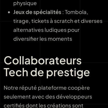
physique
Jeux de spécialités
: Tombola,
tirage, tickets à scratch et diverses
alternatives ludiques pour
diversifier les moments
Collaborateurs
Tech de prestige
Notre réputé plateforme coopère
seulement avec des développeurs
certifiés dont les créations sont