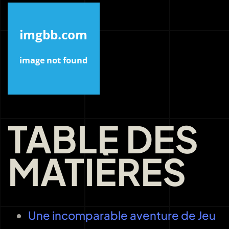
TABLE DES
MATIÈRES
Une incomparable aventure de Jeu