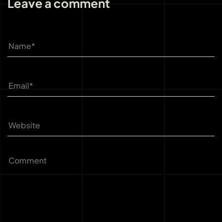
Leave a comment