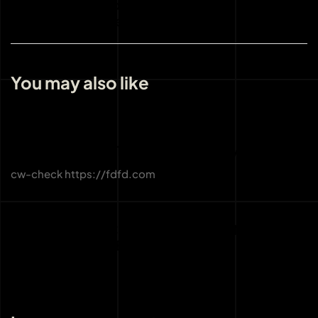
Winbay : Votre idéale Adresse Privilégiée
pour le Divertissement en Ligne
You may also like
4 weeks ago
Uncategorized
CW-CHECK-HTTPS://FDFD.COM/
cw-check https://fdfd.com
4 weeks ago
Uncategorized
THE IMPORTANCE OF LICENSING AND
REGULATION AT BOHO CASINO