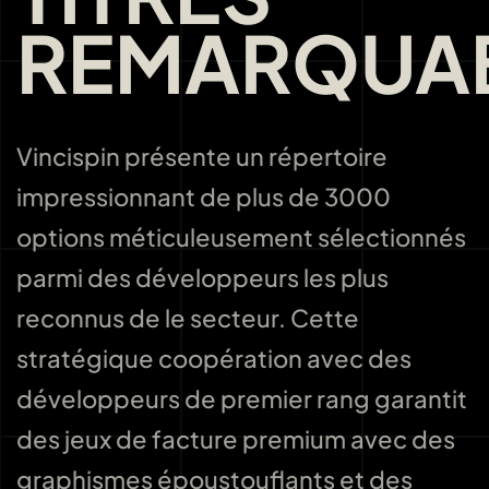
REMARQUA
Vincispin présente un répertoire
impressionnant de plus de 3000
options méticuleusement sélectionnés
parmi des développeurs les plus
reconnus de le secteur. Cette
stratégique coopération avec des
développeurs de premier rang garantit
des jeux de facture premium avec des
graphismes époustouflants et des