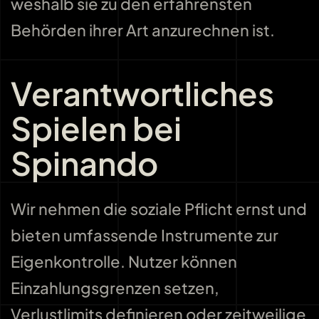
weshalb sie zu den erfahrensten
Behörden ihrer Art anzurechnen ist.
Verantwortliches
Spielen bei
Spinando
Wir nehmen die soziale Pflicht ernst und
bieten umfassende Instrumente zur
Eigenkontrolle. Nutzer können
Einzahlungsgrenzen setzen,
Verlustlimits definieren oder zeitweilige