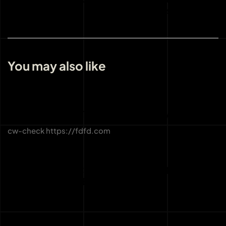
Casinò Moderni: Come Gestire il Rischio nel
Nuovo Anno
You may also like
3 weeks ago
Uncategorized
CW-CHECK-HTTPS://FDFD.COM/
cw-check https://fdfd.com
3 weeks ago
Uncategorized
THE IMPORTANCE OF LICENSING AND
REGULATION AT BOHO CASINO