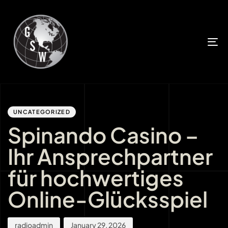
T
n
Author
Published
PUBLISHED
IN:
on:
UNCATEGORIZED
Spinando Casino –
Ihr Ansprechpartner
für hochwertiges
Online-Glücksspiel
radioadmin
January 29, 2026