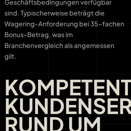
Geschäftsbedingungen verfügbar
sind. Typischerweise beträgt die
Wagering-Anforderung bei 35-fachen
Bonus-Betrag, was im
Branchenvergleich als angemessen
gilt.
KOMPETENT
KUNDENSER
RUND UM