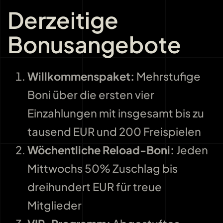
Derzeitige
Bonusangebote
Willkommenspaket:
Mehrstufige
Boni über die ersten vier
Einzahlungen mit insgesamt bis zu
tausend EUR und 200 Freispielen
Wöchentliche Reload-Boni:
Jeden
Mittwochs 50% Zuschlag bis
dreihundert EUR für treue
Mitglieder