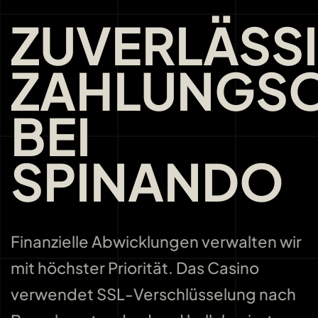
ZUVERLÄSS
ZAHLUNGS
BEI
SPINANDO
Finanzielle Abwicklungen verwalten wir
mit höchster Priorität. Das Casino
verwendet SSL-Verschlüsselung nach