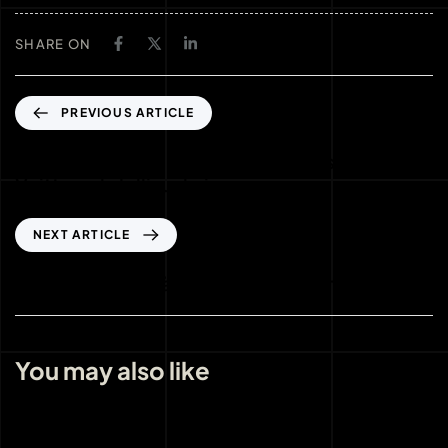
SHARE ON
PREVIOUS ARTICLE
Holyluck Casino – Pelimaailma Pursuissaan
Voittomahdollisuuksia
NEXT ARTICLE
LunuBet – Pätevä Pelikaverisi Internetissä
You may also like
3 weeks ago
Uncategorized