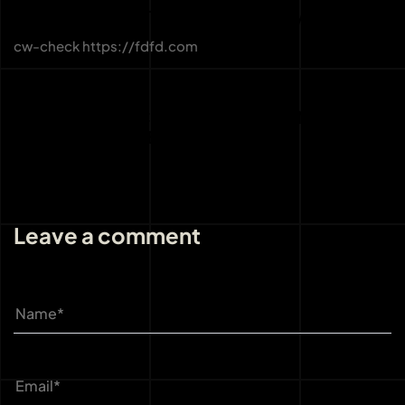
CW-CHECK-HTTPS://FDFD.COM/
cw-check https://fdfd.com
3 weeks ago
Uncategorized
THE IMPORTANCE OF LICENSING AND
REGULATION AT BOHO CASINO
Leave a comment