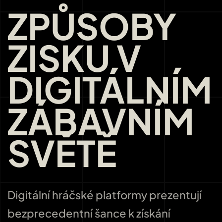
ZPŮSOBY
ZISKU V
DIGITÁLNÍM
ZÁBAVNÍM
SVĚTĚ
Digitální hráčské platformy prezentují
bezprecedentní šance k získání