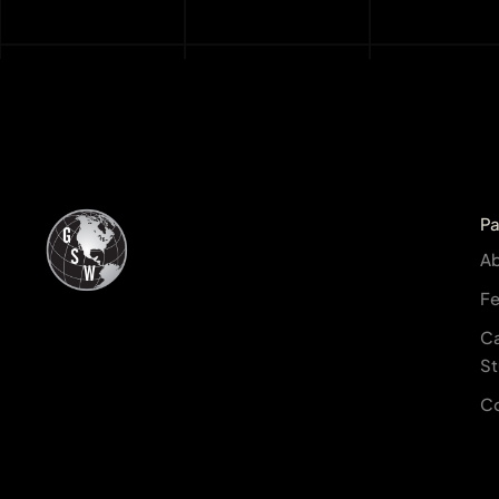
P
A
Fe
C
St
C