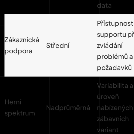
data
Přístupnost
supportu př
Zákaznická
Střední
zvládání
podpora
problémů a
požadavků
Variabilita a
úroveň
Herní
Nadprůměrná
nabízených
spektrum
zábavních
variant