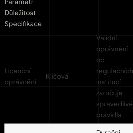
Parametr
Důležitost
Specifikace
Validní
oprávnění
od
Licenční
regulačníc
Klíčová
oprávnění
institucí
zaručuje
spravedlivé
pravidla
Durační