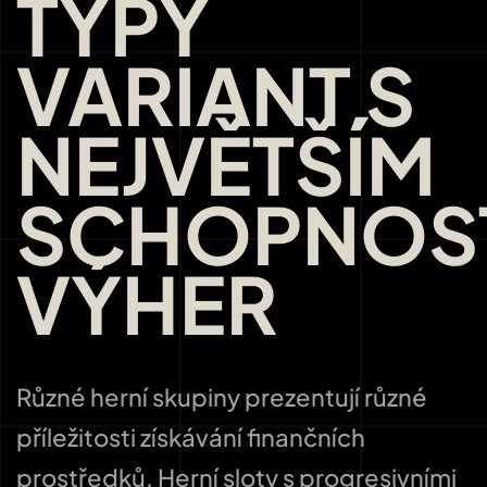
TYPY
VARIANT S
NEJVĚTŠÍM
SCHOPNOS
VÝHER
Různé herní skupiny prezentují různé
příležitosti získávání finančních
prostředků. Herní sloty s progresivními