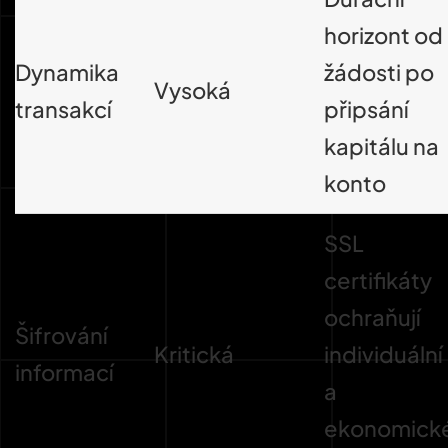
horizont od
Dynamika
žádosti po
Vysoká
transakcí
připsání
kapitálu na
konto
SSL
certifikáty
ochraňují
Šifrování
Kritická
individuální
informací
a
ekonomick