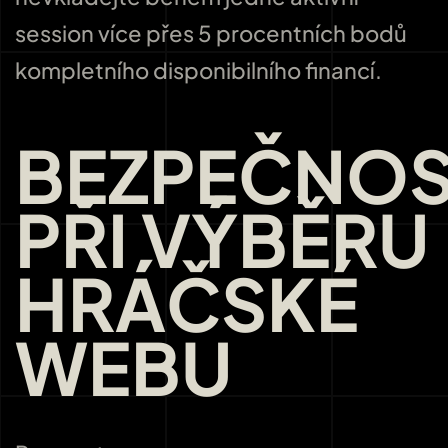
session více přes 5 procentních bodů
kompletního disponibilního financí.
BEZPEČNOS
PŘI VÝBĚRU
HRÁČSKÉ
WEBU