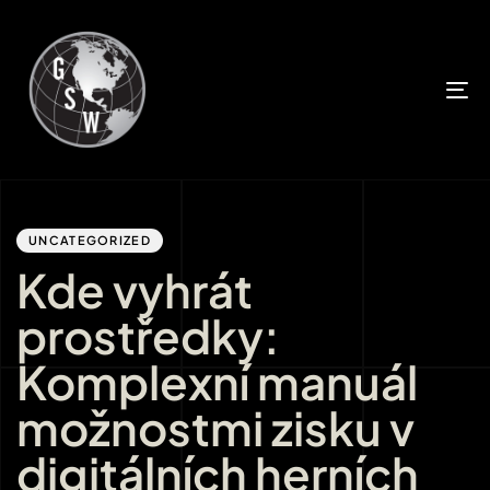
T
n
Author
Published
PUBLISHED
IN:
on:
UNCATEGORIZED
Kde vyhrát
prostředky:
Komplexní manuál
možnostmi zisku v
digitálních herních