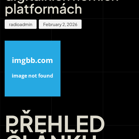
platformách
radioadmin
February 2, 2026
PŘEHLED