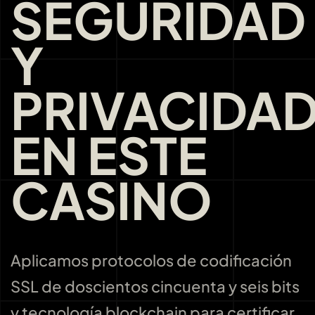
SEGURIDAD
Y
PRIVACIDA
EN ESTE
CASINO
Aplicamos protocolos de codificación
SSL de doscientos cincuenta y seis bits
y tecnología blockchain para certificar