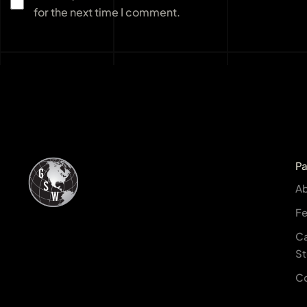
for the next time I comment.
P
A
Fe
C
St
C