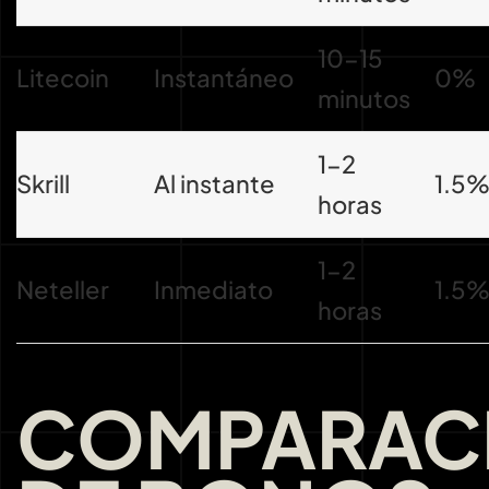
10-15
Litecoin
Instantáneo
0%
minutos
1-2
Skrill
Al instante
1.5
horas
1-2
Neteller
Inmediato
1.5
horas
COMPARAC