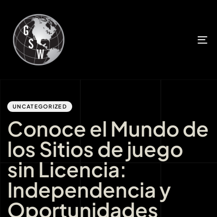
T
n
Author
Published
PUBLISHED
IN:
on:
UNCATEGORIZED
Conoce el Mundo de
los Sitios de juego
sin Licencia:
Independencia y
Oportunidades