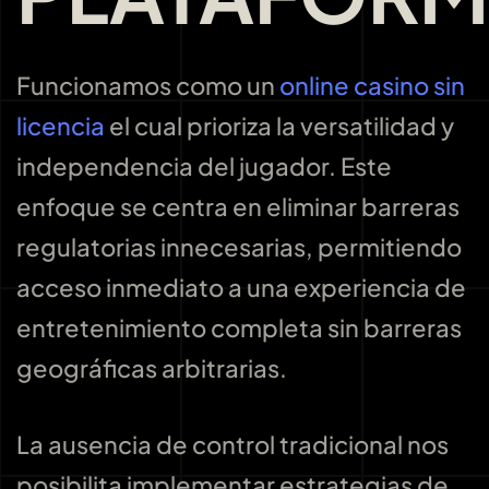
Funcionamos como un
online casino sin
licencia
el cual prioriza la versatilidad y
independencia del jugador. Este
enfoque se centra en eliminar barreras
regulatorias innecesarias, permitiendo
acceso inmediato a una experiencia de
entretenimiento completa sin barreras
geográficas arbitrarias.
La ausencia de control tradicional nos
posibilita implementar estrategias de