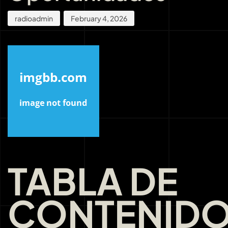
radioadmin
February 4, 2026
TABLA DE
CONTENID