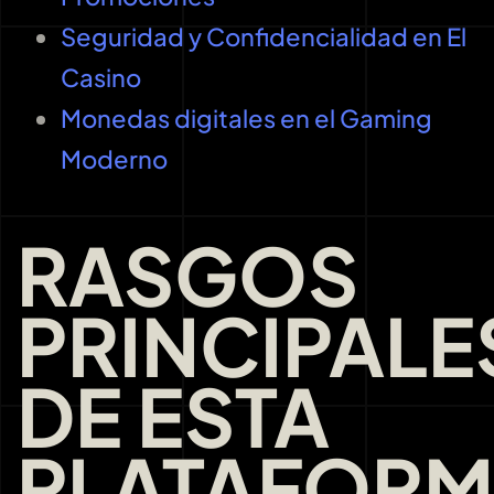
Seguridad y Confidencialidad en El
Casino
Monedas digitales en el Gaming
Moderno
RASGOS
PRINCIPALE
DE ESTA
PLATAFOR