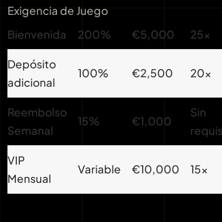
Exigencia de Juego
Bienvenida
200%
€5,000
25x
Depósito
100%
€2,500
20x
adicional
Reembolso
Sin
15%
€1,000
Semanal
requis
VIP
Variable
€10,000
15x
Mensual