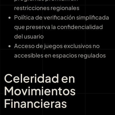
restricciones regionales
Política de verificación simplificada
que preserva la confidencialidad
del usuario
Acceso de juegos exclusivos no
accesibles en espacios regulados
Celeridad en
Movimientos
Financieras