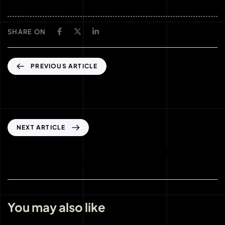
SHARE ON
PREVIOUS ARTICLE
Online-Casino ohne deutschsprachige
Lizenz: Optionen für die versierte Zocker
NEXT ARTICLE
Sitios de juego con Retirada Instantánea: La
Nueva Era del Juego Online
You may also like