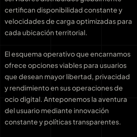
certifican disponibilidad constante y
velocidades de carga optimizadas para
cada ubicación territorial.
El esquema operativo que encarnamos
ofrece opciones viables para usuarios
que desean mayor libertad, privacidad
y rendimiento en sus operaciones de
ocio digital. Anteponemos la aventura
del usuario mediante innovación
constante y políticas transparentes.