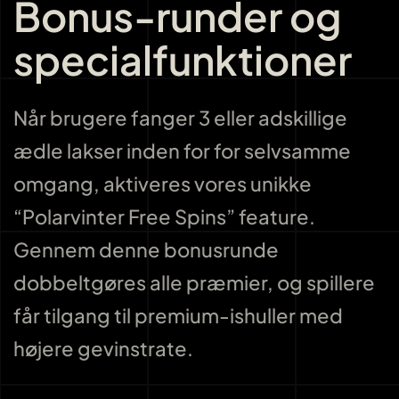
Bonus-runder og
specialfunktioner
Når brugere fanger 3 eller adskillige
ædle lakser inden for for selvsamme
omgang, aktiveres vores unikke
“Polarvinter Free Spins” feature.
Gennem denne bonusrunde
dobbeltgøres alle præmier, og spillere
får tilgang til premium-ishuller med
højere gevinstrate.