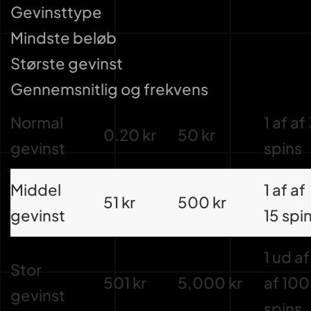
Gevinsttype
Mindste beløb
Største gevinst
Gennemsnitlig og frekvens
Normal
1 af af
0.20 kr
50 kr
gevinst
spins
Middel
1 af af
51 kr
500 kr
gevinst
15 spi
1 ud af
Stor
501 kr
5,000 kr
af 100
gevinst
spins