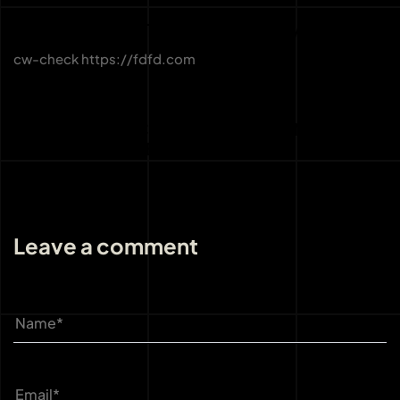
CW-CHECK-HTTPS://FDFD.COM/
cw-check https://fdfd.com
3 weeks ago
Uncategorized
THE IMPORTANCE OF LICENSING AND
REGULATION AT BOHO CASINO
Leave a comment