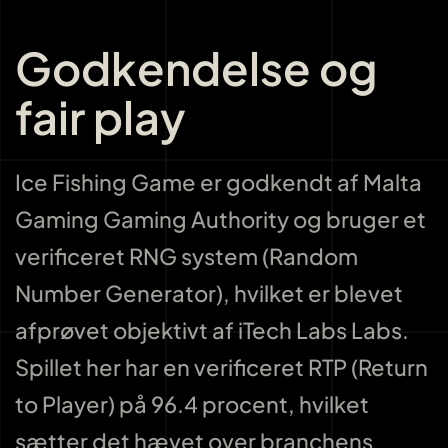
Godkendelse og
fair play
Ice Fishing Game er godkendt af Malta
Gaming Gaming Authority og bruger et
verificeret RNG system (Random
Number Generator), hvilket er blevet
afprøvet objektivt af iTech Labs Labs.
Spillet her har en verificeret RTP (Return
to Player) på 96.4 procent, hvilket
sætter det hævet over branchens