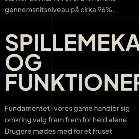
gennemsnitsniveau på cirka 96%.
SPILLEMEKA
OG
FUNKTIONE
Fundamentet i vores game handler sig
omkring valg frem frem for held alene.
Brugere mødes med for et fruset