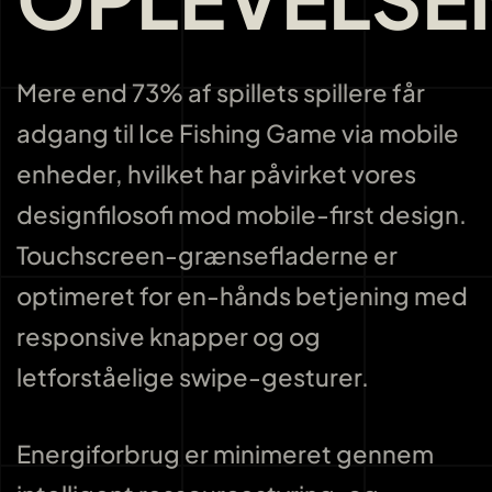
Mere end 73% af spillets spillere får
adgang til Ice Fishing Game via mobile
enheder, hvilket har påvirket vores
designfilosofi mod mobile-first design.
Touchscreen-grænsefladerne er
optimeret for en-hånds betjening med
responsive knapper og og
letforståelige swipe-gesturer.
Energiforbrug er minimeret gennem