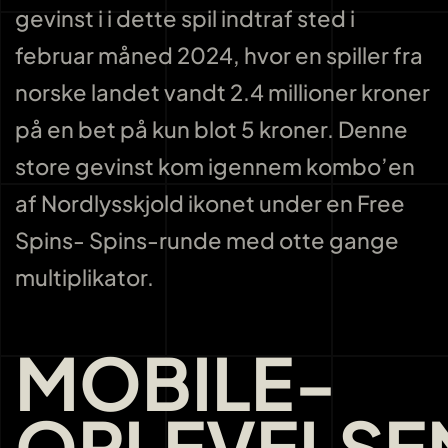
gevinst i i dette spil indtraf sted i
februar måned 2024, hvor en spiller fra
norske landet vandt 2.4 millioner kroner
på en bet på kun blot 5 kroner. Denne
store gevinst kom igennem kombo’en
af Nordlysskjold ikonet under en Free
Spins- Spins-runde med otte gange
multiplikator.
MOBILE-
OPLEVELSE