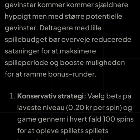
gevinster kommer kommer sjældnere
hyppigt men med større potentielle
gevinster. Deltagere med lille
spillebudget bør overveje reducerede
satsninger for at maksimere
spilleperiode og booste muligheden
for at ramme bonus-runder.
Konservativ strategi:
Vælg bets på
laveste niveau (0.20 kr per spin) og
game gennem i hvert fald 100 spins
for at opleve spillets spillets