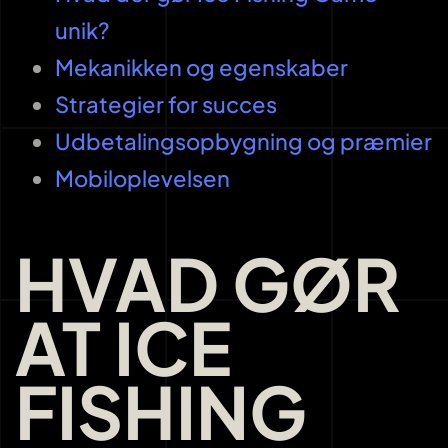
unik?
Mekanikken og egenskaber
Strategier for succes
Udbetalingsopbygning og præmier
Mobiloplevelsen
HVAD GØR
AT ICE
FISHING