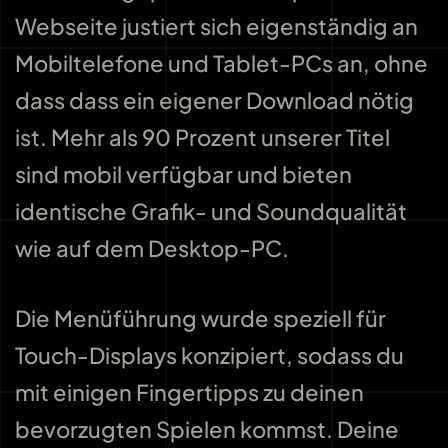
Webseite justiert sich eigenständig an
Mobiltelefone und Tablet-PCs an, ohne
dass dass ein eigener Download nötig
ist. Mehr als 90 Prozent unserer Titel
sind mobil verfügbar und bieten
identische Grafik- und Soundqualität
wie auf dem Desktop-PC.
Die Menüführung wurde speziell für
Touch-Displays konzipiert, sodass du
mit einigen Fingertipps zu deinen
bevorzugten Spielen kommst. Deine