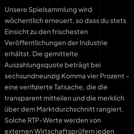
Unsere Spielsammlung wird
wöchentlich erneuert, so dass du stets
Einsicht zu den frischesten
Veröffentlichungen der Industrie
erhältst. Die gemittelte
Auszahlungsquote beträgt bei
sechsundneunzig Komma vier Prozent –
eine verifizierte Tatsache, die die
transparent mitteilen und die merklich
über dem Marktdurchschnitt rangiert.
Solche RTP-Werte werden von
externen Wirtschaftsprüfern jeden