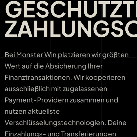
GESCHÜTZT
ZAHLUNGS
Bei Monster Win platzieren wir größten
Wert auf die Absicherung Ihrer
Finanztransaktionen. Wir kooperieren
ausschließlich mit zugelassenen
Payment-Providern zusammen und
nutzen aktuellste
Verschlüsselungstechnologien. Deine
Einzahlungs- und Transferierungen