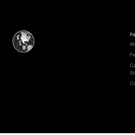
P
A
Fe
C
St
C