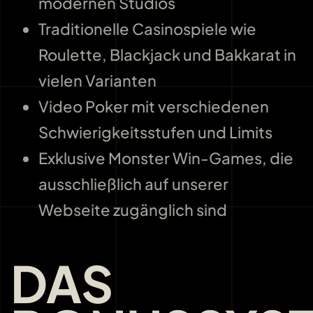
modernen Studios
Traditionelle Casinospiele wie
Roulette, Blackjack und Bakkarat in
vielen Varianten
Video Poker mit verschiedenen
Schwierigkeitsstufen und Limits
Exklusive Monster Win-Games, die
ausschließlich auf unserer
Webseite zugänglich sind
DAS