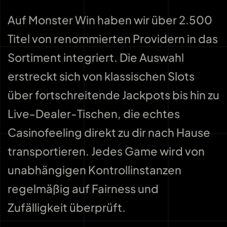
Auf Monster Win haben wir über 2.500
Titel von renommierten Providern in das
Sortiment integriert. Die Auswahl
erstreckt sich von klassischen Slots
über fortschreitende Jackpots bis hin zu
Live-Dealer-Tischen, die echtes
Casinofeeling direkt zu dir nach Hause
transportieren. Jedes Game wird von
unabhängigen Kontrollinstanzen
regelmäßig auf Fairness und
Zufälligkeit überprüft.