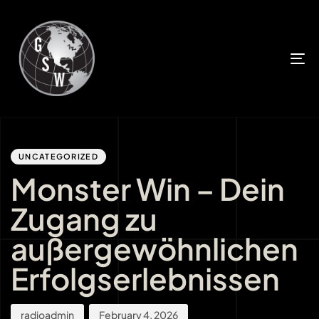
T
n
Author
Published
PUBLISHED
IN:
on:
UNCATEGORIZED
Monster Win – Dein
Zugang zu
außergewöhnlichen
Erfolgserlebnissen
radioadmin
February 4, 2026