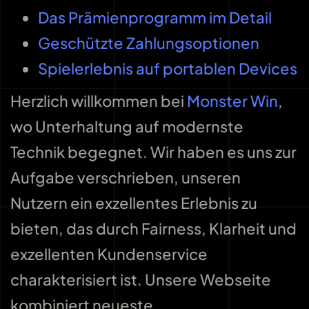
Das Prämienprogramm im Detail
Geschützte Zahlungsoptionen
Spielerlebnis auf portablen Devices
Herzlich willkommen bei
Monster Win
,
wo Unterhaltung auf modernste
Technik begegnet. Wir haben es uns zur
Aufgabe verschrieben, unseren
Nutzern ein exzellentes Erlebnis zu
bieten, das durch Fairness, Klarheit und
exzellenten Kundenservice
charakterisiert ist. Unsere Webseite
kombiniert neueste