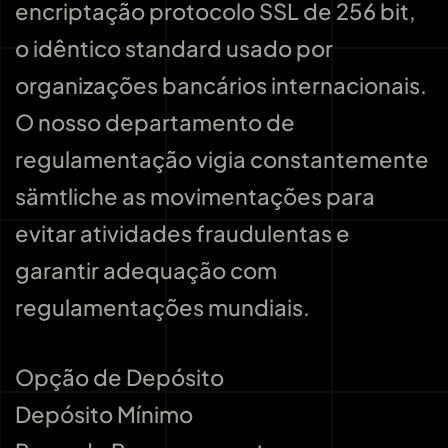
encriptação protocolo SSL de 256 bit,
o idêntico standard usado por
organizações bancários internacionais.
O nosso departamento de
regulamentação vigia constantemente
sämtliche as movimentações para
evitar atividades fraudulentas e
garantir adequação com
regulamentações mundiais.
Opção de Depósito
Depósito Mínimo