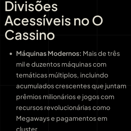
Divisões
Acessíveis no O
Cassino
Máquinas Modernos:
Mais de três
mil e duzentos máquinas com
temáticas múltiplos, incluindo
acumulados crescentes que juntam
prêmios milionários e jogos com
recursos revolucionárias como
Megaways e pagamentos em
cluster