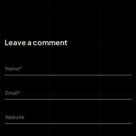
THE IMPORTANCE OF LICENSING AND
REGULATION AT BOHO CASINO
Leave a comment