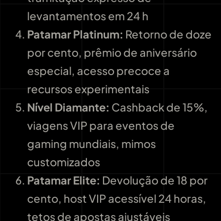
levantamentos em 24 h
Patamar Platinum:
Retorno de doze
por cento, prêmio de aniversário
especial, acesso precoce a
recursos experimentais
Nível Diamante:
Cashback de 15%,
viagens VIP para eventos de
gaming mundiais, mimos
customizados
Patamar Elite:
Devolução de 18 por
cento, host VIP acessível 24 horas,
tetos de apostas ajustáveis