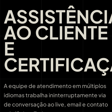
ASSISTÊNCI
AO CLIENTE
E
CERTIFICA
A equipe de atendimento em múltiplos
idiomas trabalha ininterruptamente via
de conversação ao live, email e contato