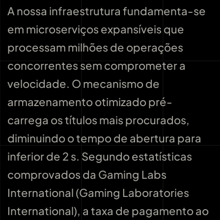
A nossa infraestrutura fundamenta-se
em microserviços expansíveis que
processam milhões de operações
concorrentes sem comprometer a
velocidade. O mecanismo de
armazenamento otimizado pré-
carrega os títulos mais procurados,
diminuindo o tempo de abertura para
inferior de 2 s. Segundo estatísticas
comprovados da Gaming Labs
International (Gaming Laboratories
International), a taxa de pagamento ao