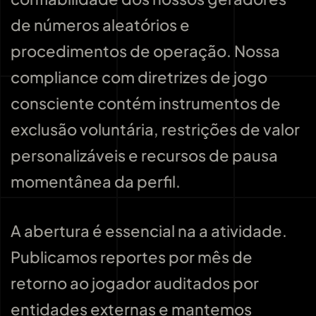
de números aleatórios e
procedimentos de operação. Nossa
compliance com diretrizes de jogo
consciente contém instrumentos de
exclusão voluntária, restrições de valor
personalizáveis e recursos de pausa
momentânea da perfil.
A abertura é essencial na a atividade.
Publicamos reportes por mês de
retorno ao jogador auditados por
entidades externas e mantemos