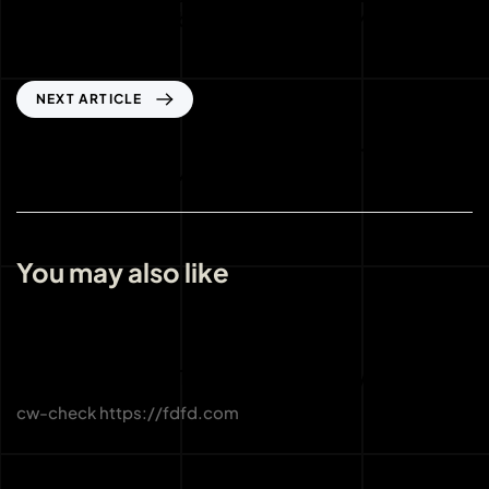
Women: A Step‑by‑Step Guide to Meaningful
Connections
NEXT ARTICLE
Your Top Game playing Location: Enjoy
Premium Fun at MaxCunt casino
You may also like
3 weeks ago
Uncategorized
CW-CHECK-HTTPS://FDFD.COM/
cw-check https://fdfd.com
3 weeks ago
Uncategorized