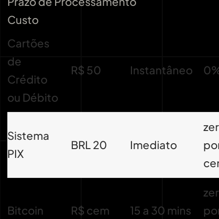
Prazo de Processamento
Custo
Cartões
de
R$ 50
Instantâneo
0
Crédito
ou Débito
ze
Sistema
BRL 20
Imediato
po
PIX
ce
ze
Bitcoin
R$ cem
15 a 30 mins
po