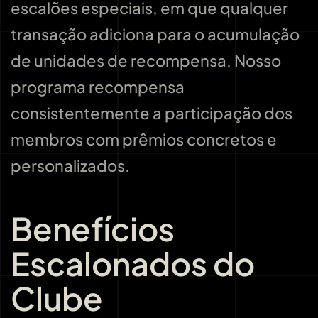
escalões especiais, em que qualquer
transação adiciona para o acumulação
de unidades de recompensa. Nosso
programa recompensa
consistentemente a participação dos
membros com prêmios concretos e
personalizados.
Benefícios
Escalonados do
Clube