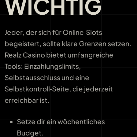
WICHTIG
Jeder, der sich für Online‑Slots
begeistert, sollte klare Grenzen setzen.
Realz Casino bietet umfangreiche
Tools: Einzahlungslimits,
Selbstausschluss und eine
Selbstkontroll‑Seite, die jederzeit
erreichbar ist.
Setze dir ein wöchentliches
Budget.