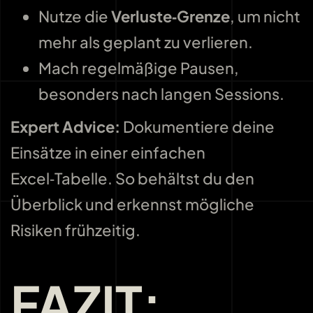
Nutze die
Verluste‑Grenze
, um nicht
mehr als geplant zu verlieren.
Mach regelmäßige Pausen,
besonders nach langen Sessions.
Expert Advice:
Dokumentiere deine
Einsätze in einer einfachen
Excel‑Tabelle. So behältst du den
Überblick und erkennst mögliche
Risiken frühzeitig.
FAZIT: