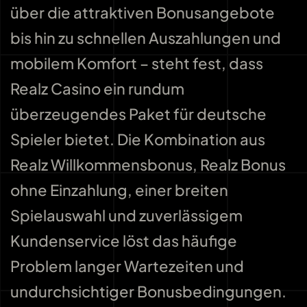
über die attraktiven Bonusangebote
bis hin zu schnellen Auszahlungen und
mobilem Komfort – steht fest, dass
Realz Casino ein rundum
überzeugendes Paket für deutsche
Spieler bietet. Die Kombination aus
Realz Willkommensbonus, Realz Bonus
ohne Einzahlung, einer breiten
Spielauswahl und zuverlässigem
Kundenservice löst das häufige
Problem langer Wartezeiten und
undurchsichtiger Bonusbedingungen.