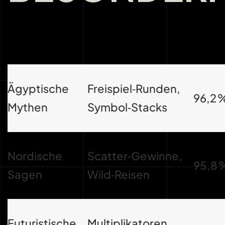
TYPISCHE
DURC
THEMA
BONUS‑FEATURES
RTP
Ägyptische
Freispiel‑Runden,
96,2 
Mythen
Symbol‑Stacks
Nordische
Scatter‑Gewinne,
95,8 
Sagen
Wild‑Reisen
Futuristische
Multiplikatoren,