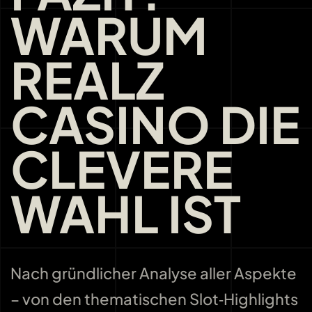
WARUM
REALZ
CASINO DIE
CLEVERE
WAHL IST
Nach gründlicher Analyse aller Aspekte
– von den thematischen Slot‑Highlights