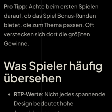
Pro Tipp:
Achte beim ersten Spielen
darauf, ob das Spiel Bonus‑Runden
bietet, die zum Thema passen. Oft
verstecken sich dort die größten
Gewinne.
Was Spieler häufig
übersehen
RTP‑Werte
: Nicht jedes spannende
Design bedeutet hohe