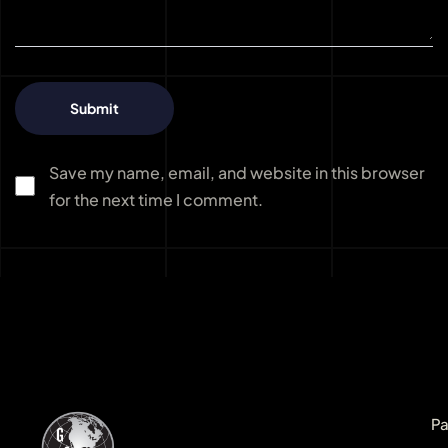
Save my name, email, and website in this browser
for the next time I comment.
P