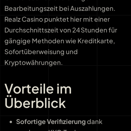
Bearbeitungszeit bei Auszahlungen.
Realz Casino punktet hier mit einer
Durchschnittszeit von 24 Stunden für
gängige Methoden wie Kreditkarte,
Sofortüberweisung und
Kryptowährungen.
Vorteile im
Überblick
Sofortige Verifizierung
dank