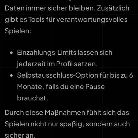
Daten immer sicher bleiben. Zusätzlich
gibt es Tools für verantwortungsvolles
Spielen:
Einzahlungs‑Limits lassen sich
jederzeit im Profil setzen.
Selbstausschluss‑Option für bis zu 6
Monate, falls du eine Pause
brauchst.
Durch diese Maßnahmen fühlt sich das
Spielen nicht nur spaßig, sondern auch
sicher an.