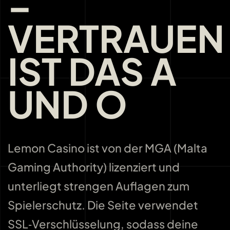
–
VERTRAUEN
IST DAS A
UND O
Lemon Casino ist von der MGA (Malta
Gaming Authority) lizenziert und
unterliegt strengen Auflagen zum
Spielerschutz. Die Seite verwendet
SSL‑Verschlüsselung, sodass deine