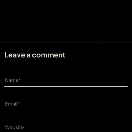
3 weeks ago
Uncategorized
THE IMPORTANCE OF LICENSING AND
REGULATION AT BOHO CASINO
Leave a comment