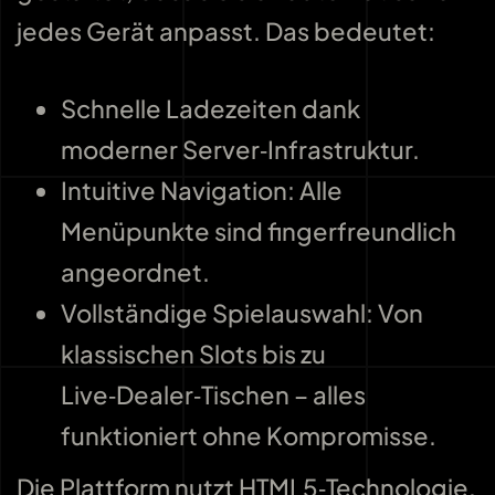
jedes Gerät anpasst. Das bedeutet:
Schnelle Ladezeiten dank
moderner Server‑Infrastruktur.
Intuitive Navigation: Alle
Menüpunkte sind fingerfreundlich
angeordnet.
Vollständige Spielauswahl: Von
klassischen Slots bis zu
Live‑Dealer‑Tischen – alles
funktioniert ohne Kompromisse.
Die Plattform nutzt HTML5‑Technologie,