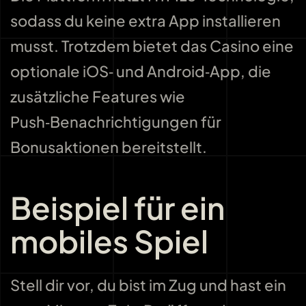
sodass du keine extra App installieren
musst. Trotzdem bietet das Casino eine
optionale iOS‑ und Android‑App, die
zusätzliche Features wie
Push‑Benachrichtigungen für
Bonusaktionen bereitstellt.
Beispiel für ein
mobiles Spiel
Stell dir vor, du bist im Zug und hast ein