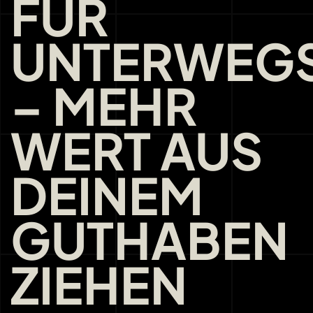
FÜR
UNTERWEG
– MEHR
WERT AUS
DEINEM
GUTHABEN
ZIEHEN