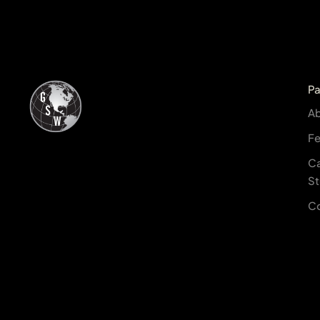
P
A
Fe
C
St
C