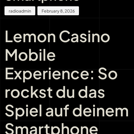
radioadmin
February 8, 2026
Lemon Casino
Mobile
Experience: So
rockst du das
Spiel auf deinem
Smartphone