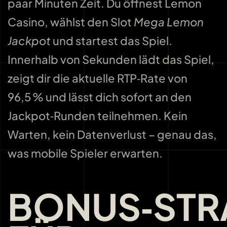
paar Minuten Zeit. Du öffnest Lemon
Casino, wählst den Slot
Mega Lemon
Jackpot
und startest das Spiel.
Innerhalb von Sekunden lädt das Spiel,
zeigt dir die aktuelle RTP‑Rate von
96,5 % und lässt dich sofort an den
Jackpot‑Runden teilnehmen. Kein
Warten, kein Datenverlust – genau das,
was mobile Spieler erwarten.
BONUS‑STR