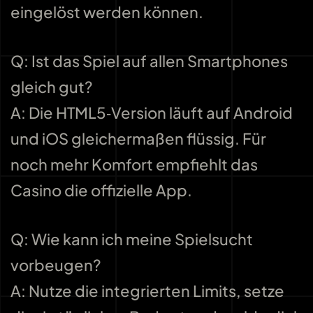
eingelöst werden können.
Q: Ist das Spiel auf allen Smartphones
gleich gut?
A: Die HTML5‑Version läuft auf Android
und iOS gleichermaßen flüssig. Für
noch mehr Komfort empfiehlt das
Casino die offizielle App.
Q: Wie kann ich meine Spielsucht
vorbeugen?
A: Nutze die integrierten Limits, setze