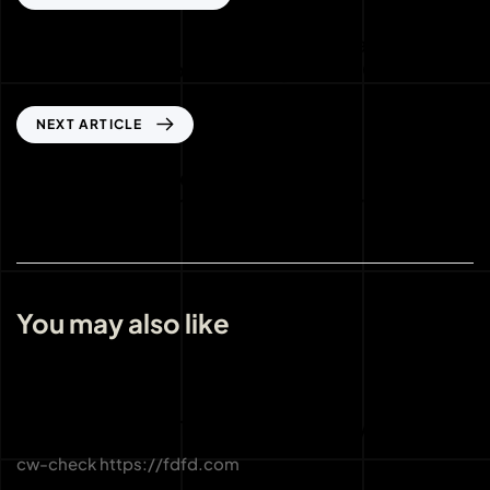
Casino Online vs. Casinò Tradizionali: Come le
Free Spins Cambiano le Regole del Gioco
NEXT ARTICLE
L’avantage stratégique du mobile : pourquoi
les jackpots iGaming explosent sur
smartphone
You may also like
3 weeks ago
Uncategorized
CW-CHECK-HTTPS://FDFD.COM/
cw-check https://fdfd.com