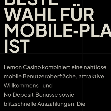
WAHL FÜR
MOBILE‑PL
IST
Lemon Casino kombiniert eine nahtlose
mobile Benutzeroberfläche, attraktive
Willkommens- und
No‑Deposit‑Bonusse sowie
blitzschnelle Auszahlungen. Die