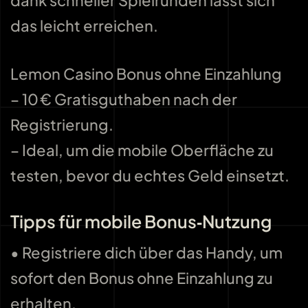
das leicht erreichen.
Lemon Casino Bonus ohne Einzahlung
– 10 € Gratisguthaben nach der
Registrierung.
– Ideal, um die mobile Oberfläche zu
testen, bevor du echtes Geld einsetzt.
Tipps für mobile Bonus‑Nutzung
• Registriere dich über das Handy, um
sofort den Bonus ohne Einzahlung zu
erhalten.