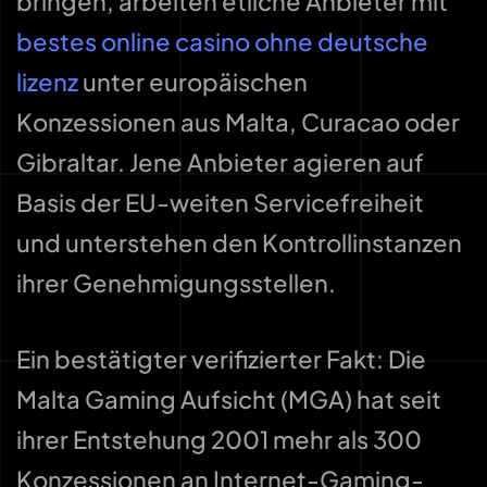
bringen, arbeiten etliche Anbieter mit
bestes online casino ohne deutsche
lizenz
unter europäischen
Konzessionen aus Malta, Curacao oder
Gibraltar. Jene Anbieter agieren auf
Basis der EU-weiten Servicefreiheit
und unterstehen den Kontrollinstanzen
ihrer Genehmigungsstellen.
Ein bestätigter verifizierter Fakt: Die
Malta Gaming Aufsicht (MGA) hat seit
ihrer Entstehung 2001 mehr als 300
Konzessionen an Internet-Gaming-