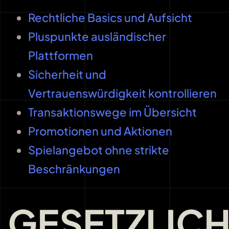
Rechtliche Basics und Aufsicht
Pluspunkte ausländischer
Plattformen
Sicherheit und
Vertrauenswürdigkeit kontrollieren
Transaktionswege im Übersicht
Promotionen und Aktionen
Spielangebot ohne strikte
Beschränkungen
GESETZLIC