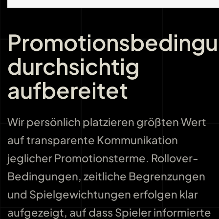
Promotionsbeding
durchsichtig
aufbereitet
Wir persönlich platzieren größten Wert
auf transparente Kommunikation
jeglicher Promotionsterme. Rollover-
Bedingungen, zeitliche Begrenzungen
und Spielgewichtungen erfolgen klar
aufgezeigt, auf dass Spieler informierte