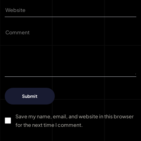
Save my name, email, and website in this browser
for the next time I comment.