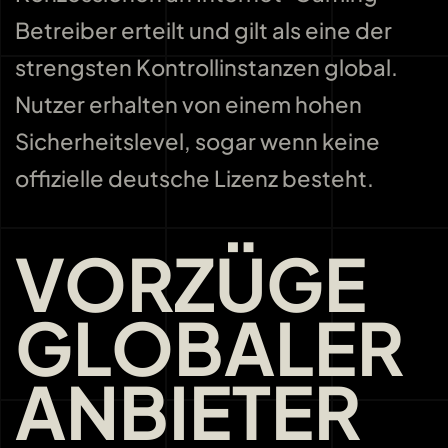
Betreiber erteilt und gilt als eine der
strengsten Kontrollinstanzen global.
Nutzer erhalten von einem hohen
Sicherheitslevel, sogar wenn keine
offizielle deutsche Lizenz besteht.
VORZÜGE
GLOBALER
ANBIETER