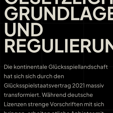
GRUNDLAG
UND
REGULIERU
Die kontinentale Glücksspiellandschaft
hat sich sich durch den
Glücksspielstaatsvertrag 2021 massiv
transformiert. Während deutsche
Lizenzen strenge Vorschriften mit sich