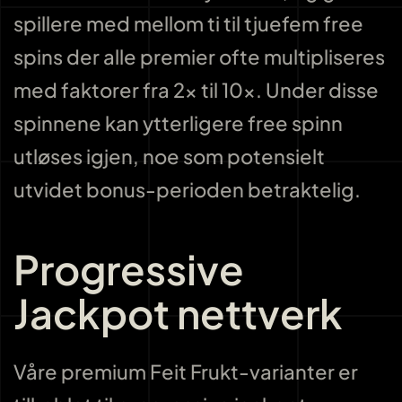
spillere med mellom ti til tjuefem free
spins der alle premier ofte multipliseres
med faktorer fra 2x til 10x. Under disse
spinnene kan ytterligere free spinn
utløses igjen, noe som potensielt
utvidet bonus-perioden betraktelig.
Progressive
Jackpot nettverk
Våre premium Feit Frukt-varianter er