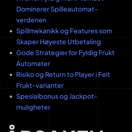
Dominerer Spilleautomat-
verdenen
Spillmekanikk og Features som
Skaper Høyeste Utbetaling
Gode Strategier for Fyldig Frukt
Automater
Risiko og Return to Player i Feit
Frukt-varianter
Spesialbonus og Jackpot-
muligheter