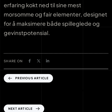
erfaring kokt ned til sine mest
morsomme og fair elementer, designet
for å maksimere både spilleglede og
gevinstpotensial.
SHARE ON
PREVIOUS ARTICLE
Dude Spin – Rewolta w Świecie Hazardu
Internetowego
NEXT ARTICLE