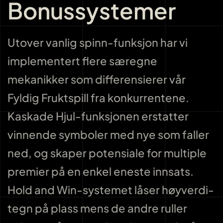
Bonussystemer
Utover vanlig spinn-funksjon har vi
implementert flere særegne
mekanikker som differensierer vår
Fyldig Fruktspill fra konkurrentene.
Kaskade Hjul-funksjonen erstatter
vinnende symboler med nye som faller
ned, og skaper potensiale for multiple
premier på en enkel eneste innsats.
Hold and Win-systemet låser høyverdi-
tegn på plass mens de andre ruller