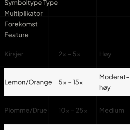
Symboltype Type
Multiplikator
Forekomst
Feature
Kirsjer
2x – 5x
Høy
Moderat-
Lemon/Orange
5x – 15x
høy
Plomme/Drue
10x – 25x
Medium