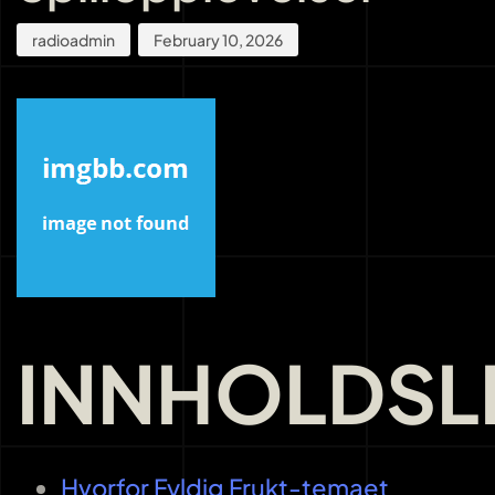
radioadmin
February 10, 2026
INNHOLDSL
Hvorfor Fyldig Frukt-temaet