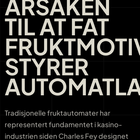
ÅRSAKEN
TIL AT FAT
FRUKTMOTI
STYRER
AUTOMATL
Tradisjonelle fruktautomater har
representert fundamentet i kasino-
industrien siden Charles Fey designet