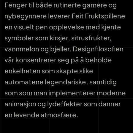
Fenger til både rutinerte gamere og
nybegynnere leverer Feit Fruktspillene
en visuelt pen opplevelse med kjente
symboler som kirsjer, sitrusfrukter,
vannmelon og bjeller. Designfilosofien
vår konsentrerer seg på å beholde
enkelheten som skapte slike
automatene legendariske, samtidig
som som man implementerer moderne
animasjon og lydeffekter som danner
en levende atmosfære.