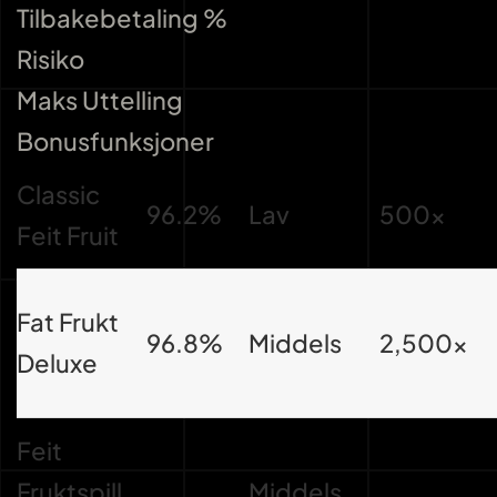
Tilbakebetaling %
Risiko
Maks Uttelling
Bonusfunksjoner
Classic
96.2%
Lav
500x
Feit Fruit
Fat Frukt
96.8%
Middels
2,500x
Deluxe
Feit
Fruktspill
Middels