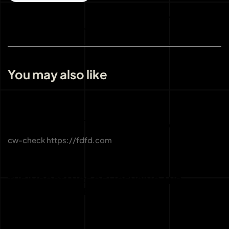
Glorion Casino – Tvůj Ověřený Partner ve
Světě Digitálních Hazardních Her
You may also like
3 weeks ago
Uncategorized
CW-CHECK-HTTPS://FDFD.COM/
cw-check https://fdfd.com
3 weeks ago
Uncategorized
THE IMPORTANCE OF LICENSING AND
REGULATION AT BOHO CASINO