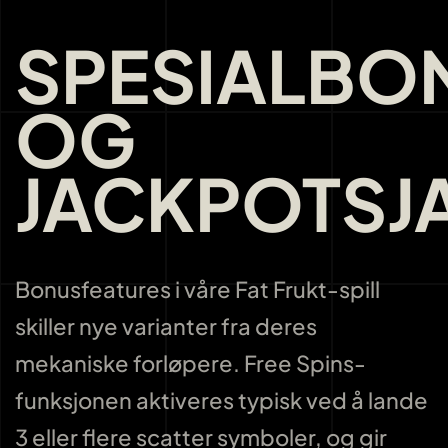
SPESIALBO
OG
JACKPOTSJ
Bonusfeatures i våre Fat Frukt-spill
skiller nye varianter fra deres
mekaniske forløpere. Free Spins-
funksjonen aktiveres typisk ved å lande
3 eller flere scatter symboler, og gir