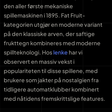
den aller første mekaniske
spillemaskinen i 1895. Fat Fruit-
kategorien utgjør en moderne variant
på den klassiske arven, der saftige
frukttegn kombineres med moderne
spillteknologi. Hos
lenke
har vi
observert en massiv vekst i
populariteten til disse spillene, med
brukere som jakter på nostalgien fra
tidligere automatklubber kombinert
med nåtidens fremskrittslige features.