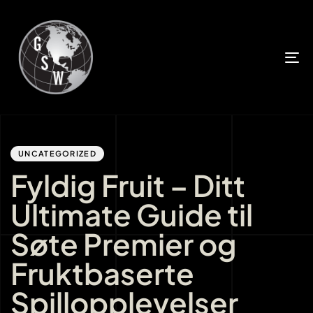
T
n
Author
Published
PUBLISHED
IN:
on:
UNCATEGORIZED
Fyldig Fruit – Ditt
Ultimate Guide til
Søte Premier og
Fruktbaserte
Spillopplevelser