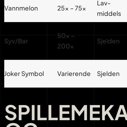
Lav-
Vannmelon
25x – 75x
middels
50x –
Syv/Bar
Sjelden
200x
Joker Symbol
Varierende
Sjelden
SPILLEMEK