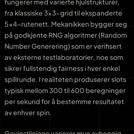
fungerer med varierte hjulstrukturer,
fra klassiske 3×3-grid til ekspanderte
5×4-rutenett. Mekanikken bygger seg
på godkjente RNG algoritmer (Random
Number Generering) som er verifisert
av eksterne testlaboratorier, noe som
sikrer fullstendig fairness i hver enkel
spillrunde. I realiteten produserer slots
typisk mellom 300 til 600 beregninger
per sekund for å bestemme resultatet
av enhver spin.
Gevinstlinjene varierer mye avhengig