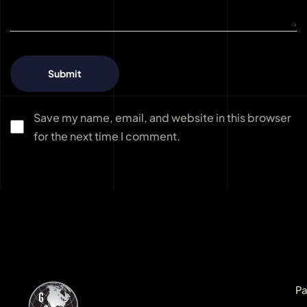
Save my name, email, and website in this browser
for the next time I comment.
P