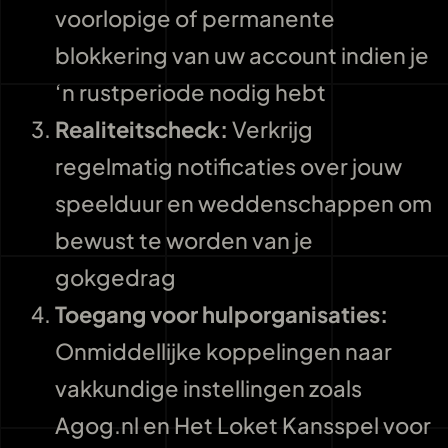
voorlopige of permanente
blokkering van uw account indien je
‘n rustperiode nodig hebt
Realiteitscheck:
Verkrijg
regelmatig notificaties over jouw
speelduur en weddenschappen om
bewust te worden van je
gokgedrag
Toegang voor hulporganisaties:
Onmiddellijke koppelingen naar
vakkundige instellingen zoals
Agog.nl en Het Loket Kansspel voor