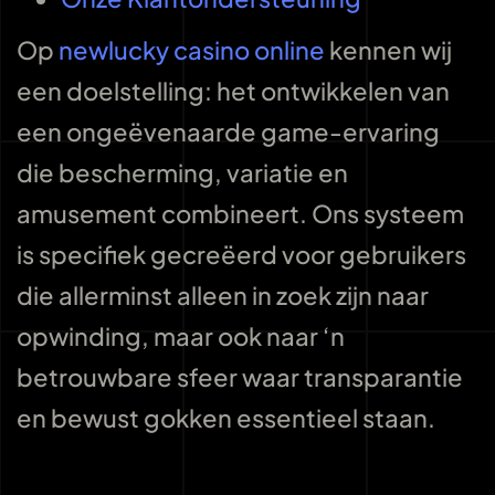
Op
newlucky casino online
kennen wij
een doelstelling: het ontwikkelen van
een ongeëvenaarde game-ervaring
die bescherming, variatie en
amusement combineert. Ons systeem
is specifiek gecreëerd voor gebruikers
die allerminst alleen in zoek zijn naar
opwinding, maar ook naar ‘n
betrouwbare sfeer waar transparantie
en bewust gokken essentieel staan.