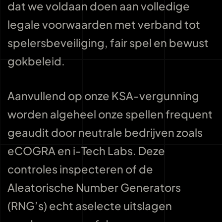
dat we voldaan doen aan volledige
legale voorwaarden met verband tot
spelersbeveiliging, fair spel en bewust
gokbeleid.
Aanvullend op onze KSA-vergunning
worden algeheel onze spellen frequent
geaudit door neutrale bedrijven zoals
eCOGRA en i-Tech Labs. Deze
controles inspecteren of de
Aleatorische Number Generators
(RNG’s) echt aselecte uitslagen