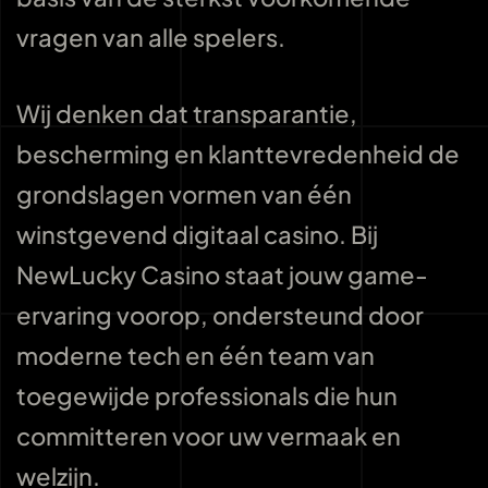
vragen van alle spelers.
Wij denken dat transparantie,
bescherming en klanttevredenheid de
grondslagen vormen van één
winstgevend digitaal casino. Bij
NewLucky Casino staat jouw game-
ervaring voorop, ondersteund door
moderne tech en één team van
toegewijde professionals die hun
committeren voor uw vermaak en
welzijn.