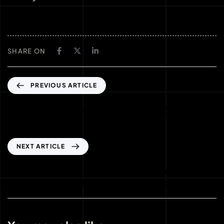
SHARE ON
PREVIOUS ARTICLE
Nine Casino Italia: La Tua Destinazione di
Gioco d’Azzardo Online Prediletta
NEXT ARTICLE
Pozdravljeni v #casinobrand# – Vaša
Destinacija za Vrhunsko Virtualno Igranje