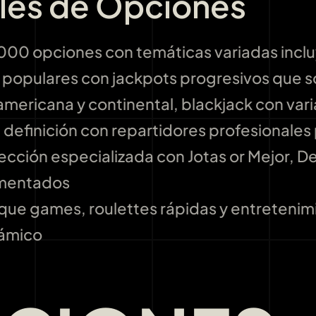
ales de Opciones
000 opciones con temáticas variadas inclu
s populares con jackpots progresivos que s
americana y continental, blackjack con var
a definición con repartidores profesionales
cción especializada con Jotas or Mejor, De
imentados
ue games, roulettes rápidas y entretenim
námico