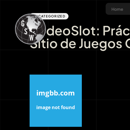
Author
Published
PUBLISHED
Home
IN:
on:
UNCATEGORIZED
RodeoSlot: Prác
Sitio de Juegos
radioadmin
February 10, 2026