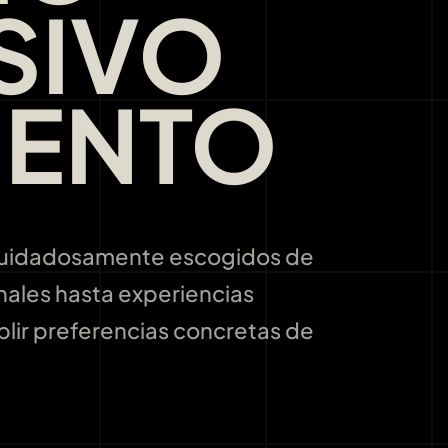
SIVO
IENTO
 cuidadosamente escogidos de
nales hasta experiencias
plir preferencias concretas de