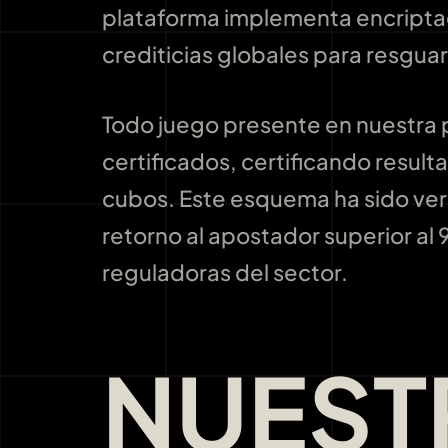
plataforma implementa encriptaci
crediticias globales para resgua
Todo juego presente en nuestra
certificados, certificando result
cubos. Este esquema ha sido veri
retorno al apostador superior a
reguladoras del sector.
NUEST