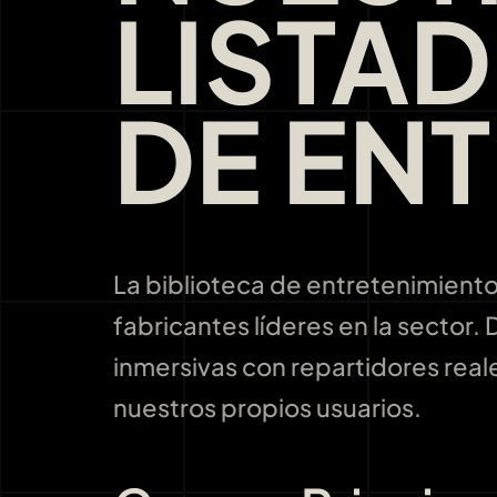
LISTA
DE EN
La biblioteca de entretenimien
fabricantes líderes en la secto
inmersivas con repartidores real
nuestros propios usuarios.