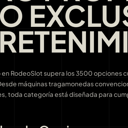
DO EXCLU
TRETENIM
to en RodeoSlot supera los 3500 opciones
r. Desde máquinas tragamonedas convencio
es, toda categoría está diseñada para cum