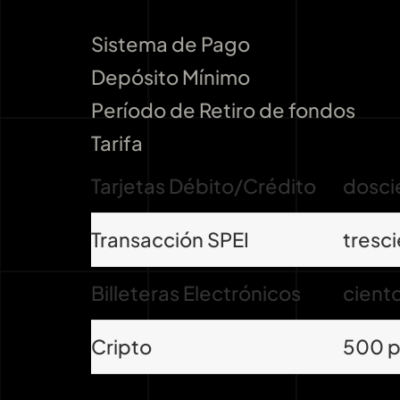
Sistema de Pago
Depósito Mínimo
Período de Retiro de fondos
Tarifa
Tarjetas Débito/Crédito
dosci
Transacción SPEI
tresc
Billeteras Electrónicos
cient
Cripto
500 