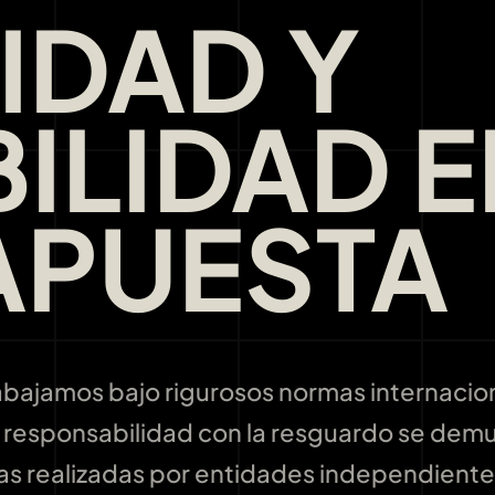
IDAD Y
ILIDAD 
APUESTA
abajamos bajo rigurosos normas internacio
o responsabilidad con la resguardo se demu
icas realizadas por entidades independien