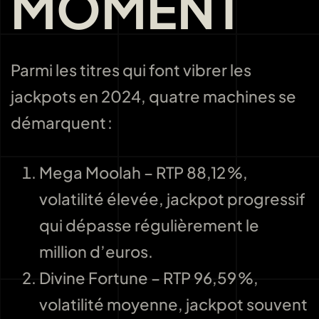
MOMENT
Parmi les titres qui font vibrer les
jackpots en 2024, quatre machines se
démarquent :
Mega Moolah – RTP 88,12 %,
volatilité élevée, jackpot progressif
qui dépasse régulièrement le
million d’euros.
Divine Fortune – RTP 96,59 %,
volatilité moyenne, jackpot souvent