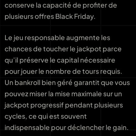
conserve la capacité de profiter de
plusieurs offres Black Friday.
Le jeu responsable augmente les
chances de toucher le jackpot parce
qu’il préserve le capital nécessaire
pour jouer le nombre de tours requis.
Un bankroll bien géré garantit que vous
pouvez miser la mise maximale sur un
jackpot progressif pendant plusieurs
cycles, ce qui est souvent
indispensable pour déclencher le gain.