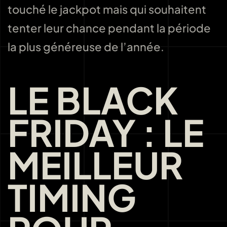
touché le jackpot mais qui souhaitent
tenter leur chance pendant la période
la plus généreuse de l’année.
LE BLACK
FRIDAY : LE
MEILLEUR
TIMING