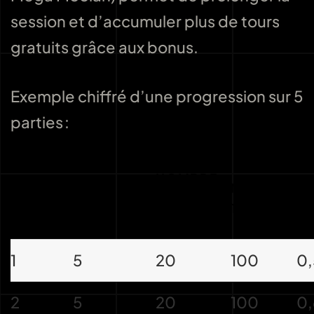
session et d’accumuler plus de tours
gratuits grâce aux bonus.
Exemple chiffré d’une progression sur 5
parties :
NOMBRE
MISE
MISE
J
PARTIE
DE
(€/TOUR)
TOTALE
PO
TOURS
1
5
20
100
0,
2
5
20
100
0,