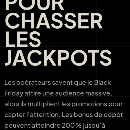
POUR
CHASSER
LES
JACKPOTS
Les opérateurs savent que le Black
Friday attire une audience massive,
alors ils multiplient les promotions pour
capter l’attention. Les bonus de dépôt
peuvent atteindre 200 % jusqu’à