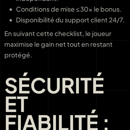
Conditions de mise ≤ 30x le bonus.
Disponibilité du support client 24/7.
En suivant cette checklist, le joueur
maximise le gain net tout en restant
protégé.
SÉCURITÉ
ET
FIABILITÉ :