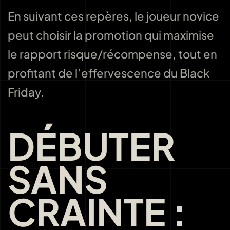
En suivant ces repères, le joueur novice
peut choisir la promotion qui maximise
le rapport risque/récompense, tout en
profitant de l’effervescence du Black
Friday.
DÉBUTER
SANS
CRAINTE :