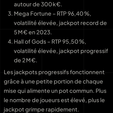
autour de 300 k €.
Mega Fortune – RTP 96,40 %,
volatilité élevée, jackpot record de
5 M € en 2023.
Hall of Gods – RTP 95,50 %,
volatilité élevée, jackpot progressif
de 2 M €.
Les jackpots progressifs fonctionnent
grâce à une petite portion de chaque
mise qui alimente un pot commun. Plus
le nombre de joueurs est élevé, plus le
jackpot grimpe rapidement.