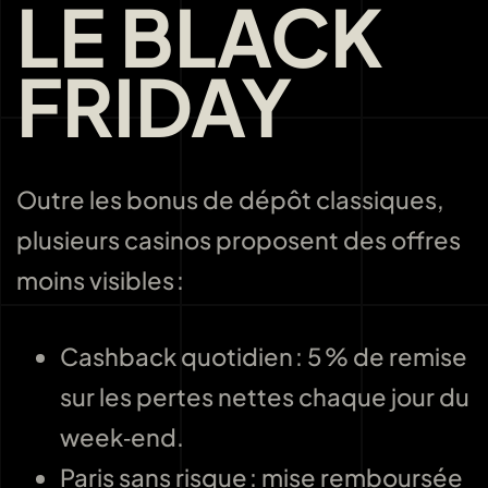
LE BLACK
FRIDAY
Outre les bonus de dépôt classiques,
plusieurs casinos proposent des offres
moins visibles :
Cashback quotidien : 5 % de remise
sur les pertes nettes chaque jour du
week‑end.
Paris sans risque : mise remboursée