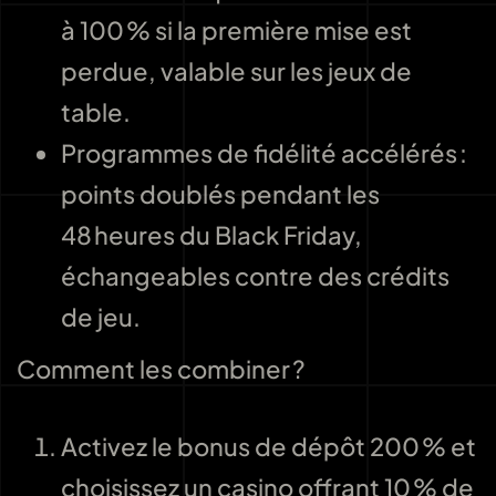
à 100 % si la première mise est
perdue, valable sur les jeux de
table.
Programmes de fidélité accélérés :
points doublés pendant les
48 heures du Black Friday,
échangeables contre des crédits
de jeu.
Comment les combiner ?
Activez le bonus de dépôt 200 % et
choisissez un casino offrant 10 % de