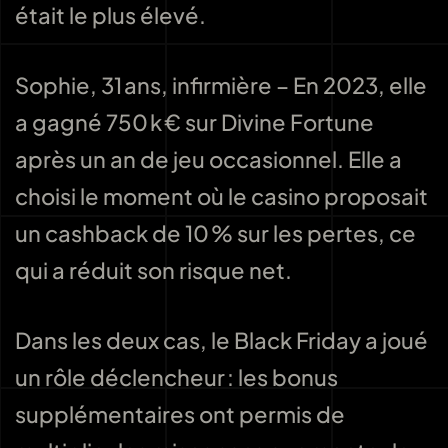
était le plus élevé.
Sophie, 31 ans, infirmière – En 2023, elle
a gagné 750 k € sur Divine Fortune
après un an de jeu occasionnel. Elle a
choisi le moment où le casino proposait
un cashback de 10 % sur les pertes, ce
qui a réduit son risque net.
Dans les deux cas, le Black Friday a joué
un rôle déclencheur : les bonus
supplémentaires ont permis de