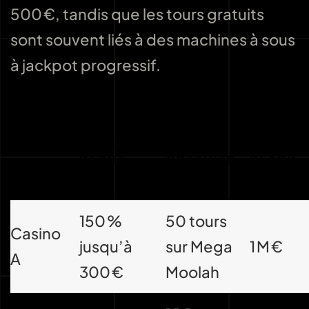
500 €, tandis que les tours gratuits
sont souvent liés à des machines à sous
à jackpot progressif.
JACKPO
BONUS
TOURS
SPÉCIA
CASINO
DÉPÔT
GRATUITS
BLACK
FRIDAY
150 %
50 tours
Casino
jusqu’à
sur Mega
1 M €
A
300 €
Moolah