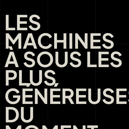
LES
MACHINES
À SOUS LES
PLUS
GÉNÉREUSE
DU