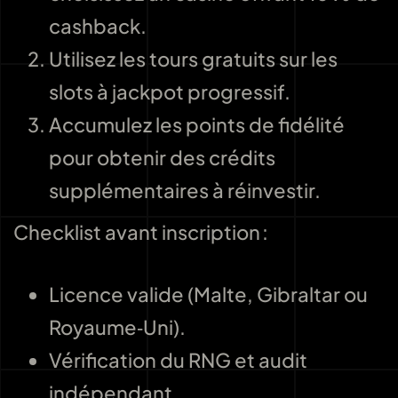
cashback.
Utilisez les tours gratuits sur les
slots à jackpot progressif.
Accumulez les points de fidélité
pour obtenir des crédits
supplémentaires à réinvestir.
Checklist avant inscription :
Licence valide (Malte, Gibraltar ou
Royaume‑Uni).
Vérification du RNG et audit
indépendant.