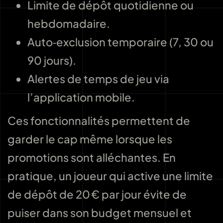
Limite de dépôt quotidienne ou
hebdomadaire.
Auto‑exclusion temporaire (7, 30 ou
90 jours).
Alertes de temps de jeu via
l’application mobile.
Ces fonctionnalités permettent de
garder le cap même lorsque les
promotions sont alléchantes. En
pratique, un joueur qui active une limite
de dépôt de 20 € par jour évite de
puiser dans son budget mensuel et