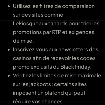
Utilisez les filtres de comparaison
sur des sites comme
Lekiosqueauxcanards pour trier les
promotions par RTP et exigences
de mise.
Inscrivez‑vous aux newsletters des
casinos afin de recevoir les codes
promo exclusifs du Black Friday.
Vérifiez les limites de mise maximale
sur les jackpots ; certains sites
imposent un plafond qui peut
réduire vos chances.