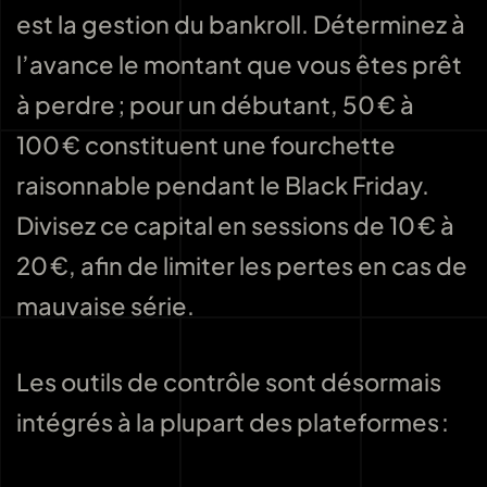
est la gestion du bankroll. Déterminez à
l’avance le montant que vous êtes prêt
à perdre ; pour un débutant, 50 € à
100 € constituent une fourchette
raisonnable pendant le Black Friday.
Divisez ce capital en sessions de 10 € à
20 €, afin de limiter les pertes en cas de
mauvaise série.
Les outils de contrôle sont désormais
intégrés à la plupart des plateformes :