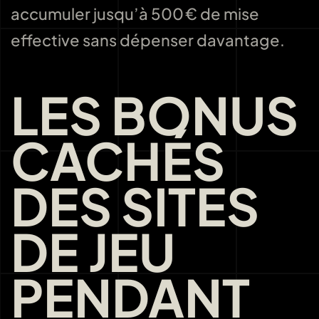
accumuler jusqu’à 500 € de mise
effective sans dépenser davantage.
LES BONUS
CACHÉS
DES SITES
DE JEU
PENDANT