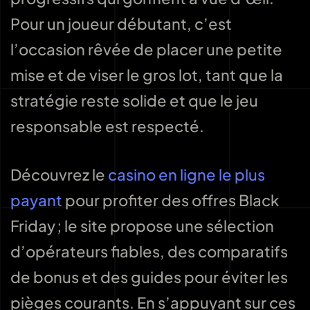
Pour un joueur débutant, c’est
l’occasion rêvée de placer une petite
mise et de viser le gros lot, tant que la
stratégie reste solide et que le jeu
responsable est respecté.
Découvrez le
casino en ligne le plus
payant
pour profiter des offres Black
Friday ; le site propose une sélection
d’opérateurs fiables, des comparatifs
de bonus et des guides pour éviter les
pièges courants. En s’appuyant sur ces