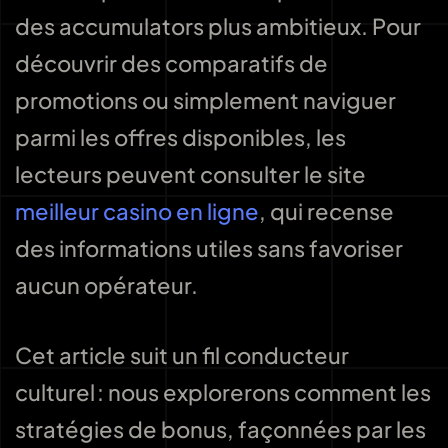
des accumulators plus ambitieux. Pour
découvrir des comparatifs de
promotions ou simplement naviguer
parmi les offres disponibles, les
lecteurs peuvent consulter le site
meilleur casino en ligne
, qui recense
des informations utiles sans favoriser
aucun opérateur.
Cet article suit un fil conducteur
culturel : nous explorerons comment les
stratégies de bonus, façonnées par les