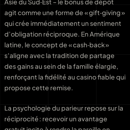
Asie du Sud‑Est – le bonus de dépôt
agit comme une forme de « gift‑giving »
qui crée immédiatement un sentiment
d’obligation réciproque. En Amérique
latine, le concept de « cash‑back »
s’aligne avec la tradition de partage
des gains au sein de la famille élargie,
renforçant la fidélité au casino fiable qui
propose cette remise.
La psychologie du parieur repose sur la
réciprocité : recevoir un avantage
gratuit incite à rendre la pareille en