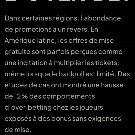
Dans certaines régions, l’abondance
de promotions a un revers. En
Amérique latine, les offres de mise
gratuite sont parfois perçues comme
une incitation à multiplier les tickets,
même lorsque le bankroll est limité. Des
études de cas ont montré une hausse
de 12 % des comportements
d’over‑betting chez les joueurs
exposés à des bonus sans exigences
de mise.