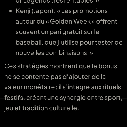
of Legends très rentables. »
Kenji (Japon) : « Les promotions
autour du « Golden Week » offrent
souvent un pari gratuit sur le
baseball, que j’utilise pour tester de
nouvelles combinaisons. »
Ces stratégies montrent que le bonus
ne se contente pas d’ajouter de la
valeur monétaire ; il s’intègre aux rituels
festifs, créant une synergie entre sport,
jeu et tradition culturelle.