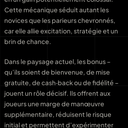
Cette mécanique séduit autant les
novices que les parieurs chevronnés,
car elle allie excitation, stratégie et un
brin de chance.
Dans le paysage actuel, les bonus –
qu’ils soient de bienvenue, de mise
gratuite, de cash‑back ou de fidélité –
jouent un rôle décisif. Ils offrent aux
joueurs une marge de manœuvre
supplémentaire, réduisent le risque
initial et permettent d’expérimenter