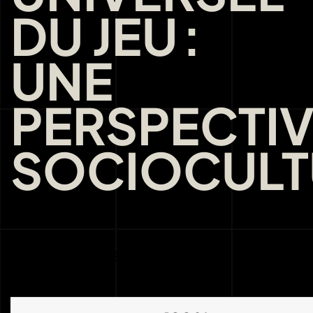
DU JEU :
UNE
PERSPECTI
SOCIOCULT
PAYS 
EXEMPLE
TYPE DE BONUS
SÉDUI
TYPIQUE
PLUS