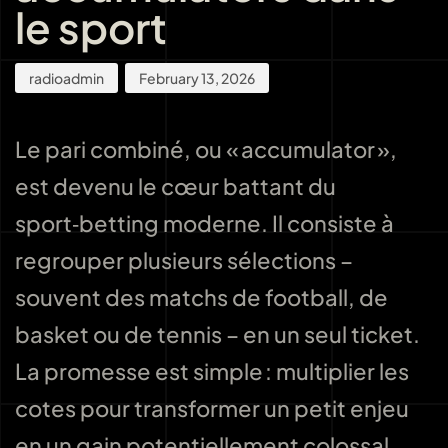
le sport
radioadmin
February 13, 2026
Le pari combiné, ou « accumulator »,
est devenu le cœur battant du
sport‑betting moderne. Il consiste à
regrouper plusieurs sélections –
souvent des matchs de football, de
basket ou de tennis – en un seul ticket.
La promesse est simple : multiplier les
cotes pour transformer un petit enjeu
en un gain potentiellement colossal.