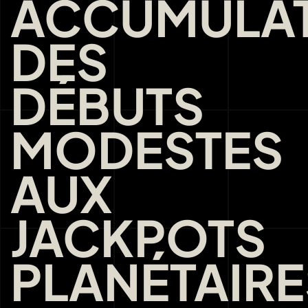
ACCUMULAT
DES
DÉBUTS
MODESTES
AUX
JACKPOTS
PLANÉTAIRE