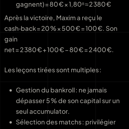
gagnent) = 80 € × 1,80⁸ ≈ 2 380 €
Après la victoire, Maxim a reçu le
cash‑back = 20 % × 500 € = 100 €. Son
gain
net = 2 380 € + 100 € − 80 € = 2 400 €.
Les leçons tirées sont multiples :
Gestion du bankroll : ne jamais
dépasser 5 % de son capital sur un
seul accumulator.
Sélection des matchs : privilégier