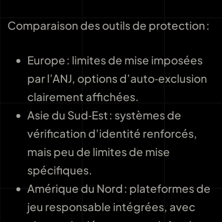
Comparaison des outils de protection :
Europe : limites de mise imposées
par l’ANJ, options d’auto‑exclusion
clairement affichées.
Asie du Sud‑Est : systèmes de
vérification d’identité renforcés,
mais peu de limites de mise
spécifiques.
Amérique du Nord : plateformes de
jeu responsable intégrées, avec