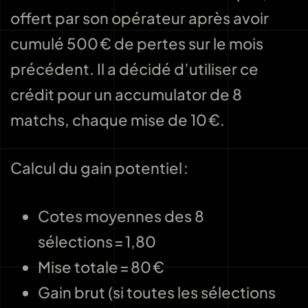
offert par son opérateur après avoir
cumulé 500 € de pertes sur le mois
précédent. Il a décidé d’utiliser ce
crédit pour un accumulator de 8
matchs, chaque mise de 10 €.
Calcul du gain potentiel :
Cotes moyennes des 8
sélections = 1,80
Mise totale = 80 €
Gain brut (si toutes les sélections