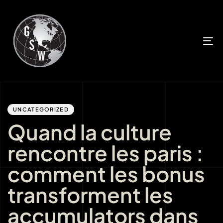
T
n
Author
Published
PUBLISHED
IN:
on:
UNCATEGORIZED
Quand la culture
rencontre les paris :
comment les bonus
transforment les
accumulators dans