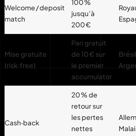
100 %
Welcome / deposit
Roya
jusqu’à
match
Espa
200 €
Pari gratuit
Mise gratuite
de 10 € sur
Brésil
(risk‑free)
le premier
Arge
accumulator
20 % de
retour sur
les pertes
Alle
Cash‑back
nettes
Malai