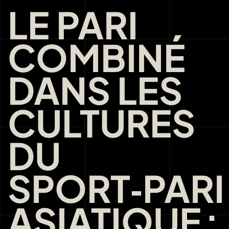
LE PARI
COMBINÉ
DANS LES
CULTURES
DU
SPORT‑PARI
ASIATIQUE :