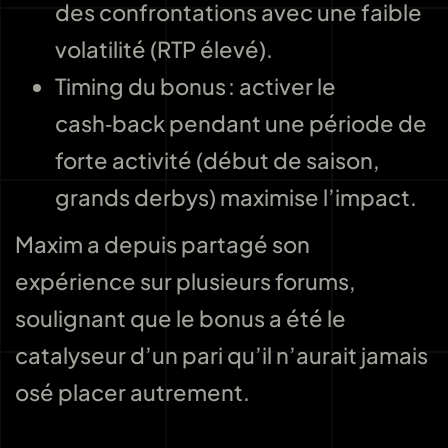
des confrontations avec une faible
volatilité (RTP élevé).
Timing du bonus : activer le
cash‑back pendant une période de
forte activité (début de saison,
grands derbys) maximise l’impact.
Maxim a depuis partagé son
expérience sur plusieurs forums,
soulignant que le bonus a été le
catalyseur d’un pari qu’il n’aurait jamais
osé placer autrement.