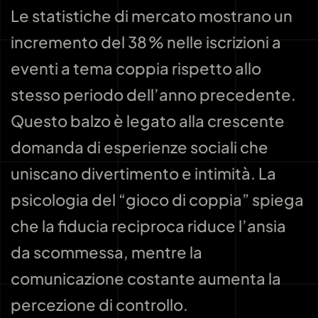
Le statistiche di mercato mostrano un
incremento del 38 % nelle iscrizioni a
eventi a tema coppia rispetto allo
stesso periodo dell’anno precedente.
Questo balzo è legato alla crescente
domanda di esperienze sociali che
uniscano divertimento e intimità. La
psicologia del “gioco di coppia” spiega
che la fiducia reciproca riduce l’ansia
da scommessa, mentre la
comunicazione costante aumenta la
percezione di controllo.