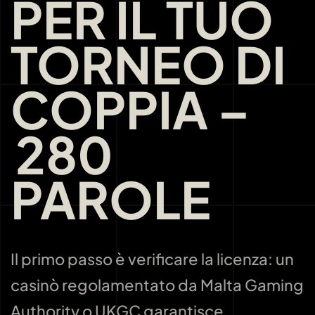
PER IL TUO
TORNEO DI
COPPIA –
280
PAROLE
Il primo passo è verificare la licenza: un
casinò regolamentato da Malta Gaming
Authority o UKGC garantisce