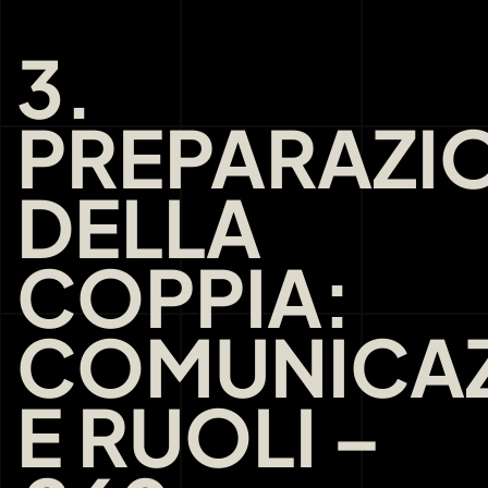
3.
PREPARAZI
DELLA
COPPIA:
COMUNICA
E RUOLI –