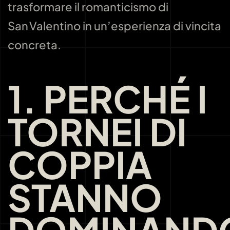
trasformare il romanticismo di
San Valentino in un’esperienza di vincita
concreta.
1. PERCHÉ I
TORNEI DI
COPPIA
STANNO