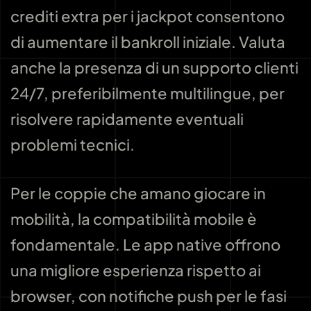
crediti extra per i jackpot consentono
di aumentare il bankroll iniziale. Valuta
anche la presenza di un supporto clienti
24/7, preferibilmente multilingue, per
risolvere rapidamente eventuali
problemi tecnici.
Per le coppie che amano giocare in
mobilità, la compatibilità mobile è
fondamentale. Le app native offrono
una migliore esperienza rispetto ai
browser, con notifiche push per le fasi