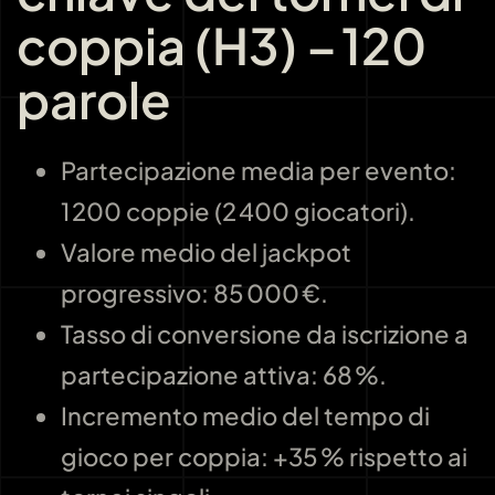
coppia (H3) – 120
parole
Partecipazione media per evento:
1 200 coppie (2 400 giocatori).
Valore medio del jackpot
progressivo: 85 000 €.
Tasso di conversione da iscrizione a
partecipazione attiva: 68 %.
Incremento medio del tempo di
gioco per coppia: +35 % rispetto ai