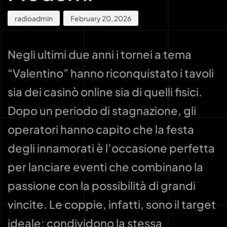
radioadmin
February 20, 2026
Negli ultimi due anni i tornei a tema
“Valentino” hanno riconquistato i tavoli
sia dei casinò online sia di quelli fisici.
Dopo un periodo di stagnazione, gli
operatori hanno capito che la festa
degli innamorati è l’occasione perfetta
per lanciare eventi che combinano la
passione con la possibilità di grandi
vincite. Le coppie, infatti, sono il target
ideale: condividono la stessa