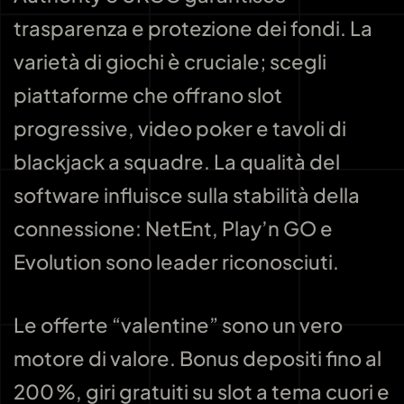
trasparenza e protezione dei fondi. La
varietà di giochi è cruciale; scegli
piattaforme che offrano slot
progressive, video poker e tavoli di
blackjack a squadre. La qualità del
software influisce sulla stabilità della
connessione: NetEnt, Play’n GO e
Evolution sono leader riconosciuti.
Le offerte “valentine” sono un vero
motore di valore. Bonus depositi fino al
200 %, giri gratuiti su slot a tema cuori e