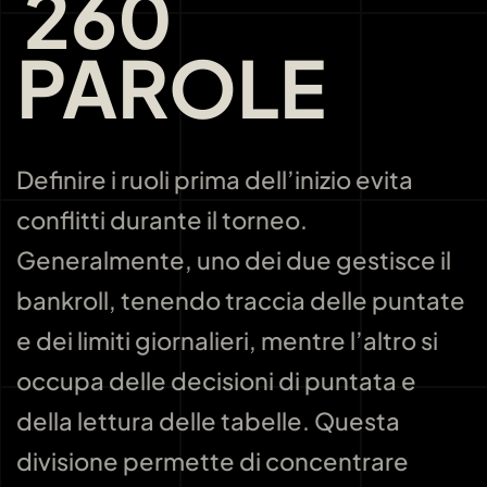
260
PAROLE
Definire i ruoli prima dell’inizio evita
conflitti durante il torneo.
Generalmente, uno dei due gestisce il
bankroll, tenendo traccia delle puntate
e dei limiti giornalieri, mentre l’altro si
occupa delle decisioni di puntata e
della lettura delle tabelle. Questa
divisione permette di concentrare