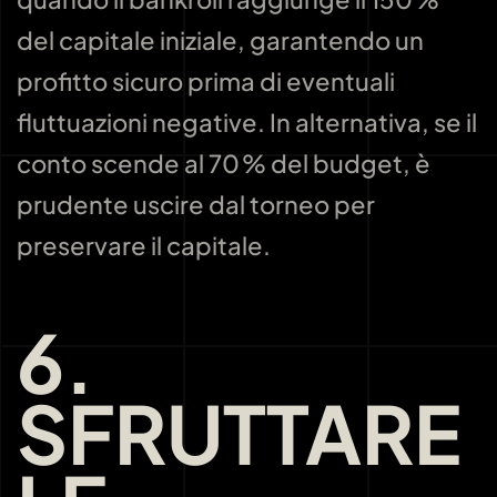
del capitale iniziale, garantendo un
profitto sicuro prima di eventuali
fluttuazioni negative. In alternativa, se il
conto scende al 70 % del budget, è
prudente uscire dal torneo per
preservare il capitale.
6.
SFRUTTARE