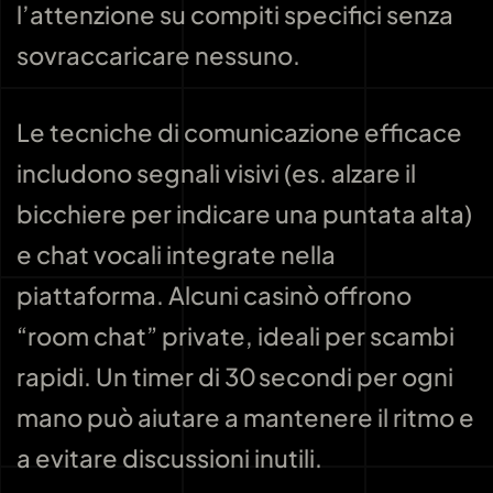
l’attenzione su compiti specifici senza
sovraccaricare nessuno.
Le tecniche di comunicazione efficace
includono segnali visivi (es. alzare il
bicchiere per indicare una puntata alta)
e chat vocali integrate nella
piattaforma. Alcuni casinò offrono
“room chat” private, ideali per scambi
rapidi. Un timer di 30 secondi per ogni
mano può aiutare a mantenere il ritmo e
a evitare discussioni inutili.